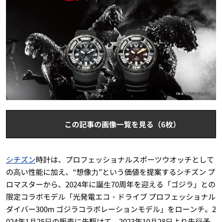
この記事の画像一覧を見る（6枚）
シチズン
時計は、プロフェッショナルスポーツウオッチとして
の⾼い性能に加え、“想像⼒”という価値を提案するシチズン プ
ロマスターから、2024年に誕⽣70周年を迎える「ゴジラ」との
限定コラボモデル「光発電エコ・ドライブ プロフェッショナル
ダイバー300m ゴジラコラボレーションモデル」をローンチ。2
024年1⽉25⽇の販売に先駆けて、2023年10⽉28⽇より先行予