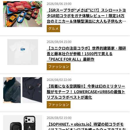
2026/08/06 19:00
【GRスープラが“〆さば”に!?】スシロー×トヨ
タGR初コラボをガチ体験レビュー！限定14万
台のミニカー＆体験型演出に大人も子供も大興
奮間違いなし
グルメ
2026/08/04 15:00
【ユニクロの注目コラボ】世界的建築家・隈研
吾と藤本壮介が参戦！1500円で買える
「PEACE FOR ALL」最新作
ファッション
2026/08/02 22:00
【街着になる空調服®】今季は幻のミリタリー
服がモチーフ！ LOWERCASE×URBSの最強ト
リプルコラボベストが進化
ファッション
2026/08/02 15:00
【SOPHNET. × objcts.io】待望の初コラボモ
ノはスコーピオンロゴを纏ったウェアラブルな