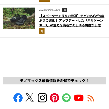
2026/06/30 10:00
PR
【スポーツサンダルの元祖】テバの名作が9年
ぶりの進化！ アップデートした「ハリケーン
XLT3」の魅力を識者があらゆる角度から徹底
解説！
靴
モノマックス最新情報をSNSでチェック！