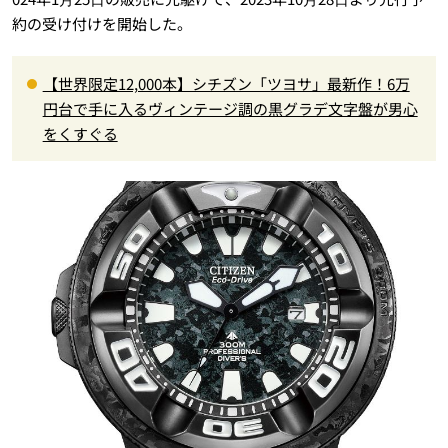
約の受け付けを開始した。
【世界限定12,000本】シチズン「ツヨサ」最新作！6万
円台で手に入るヴィンテージ調の黒グラデ文字盤が男心
をくすぐる