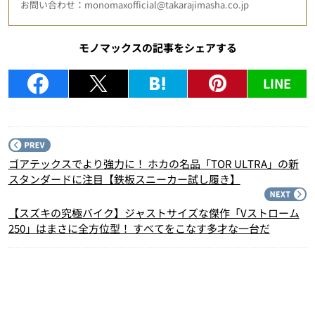
お問い合わせ：monomaxofficial@takarajimasha.co.jp
モノマックスの記事をシェアする
LINE
P
ゴアテックスでより強力に！ ホカの名品「TOR ULTRA」の新
スタンダードに注目【鉄板スニーカー試し履き】
N
【スズキの究極バイク】ジャストサイズな傑作「Vストローム
250」はまさに全方位型！ すべてをこなす多才な一台だ