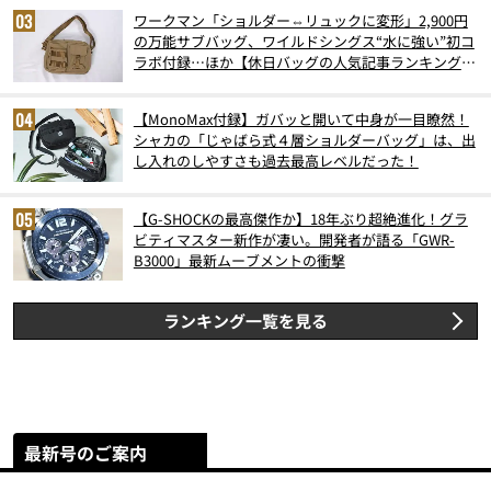
ワークマン「ショルダー⇔リュックに変形」2,900円
の万能サブバッグ、ワイルドシングス“水に強い”初コ
ラボ付録…ほか【休日バッグの人気記事ランキングベ
スト3】（2026年6月版）
【MonoMax付録】ガバッと開いて中身が一目瞭然！
シャカの「じゃばら式４層ショルダーバッグ」は、出
し入れのしやすさも過去最高レベルだった！
【G-SHOCKの最高傑作か】18年ぶり超絶進化！グラ
ビティマスター新作が凄い。開発者が語る「GWR-
B3000」最新ムーブメントの衝撃
ランキング一覧を見る
最新号のご案内