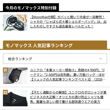
今月のモノマックス特別付録
【MonoMax付録】ガバッと開いて中身が一目瞭然！
シャカの「じゃばら式４層ショルダーバッグ」は、出
し入れのしやすさも過去最高レベルだった！
モノマックス 人気記事ランキング
ユニクロ「本業メーカー顔負け」奇跡の4,990円、ワ
ークマン「2,500円は反則級」凄い万能バッグ…ほか
【リュックの人気記事ランキングベスト3】（2026年
6月版）
【汗だく通勤からの解放】ユニクロのポロシャツが夏
ビジネスの大正解！オリヒカの透け防止シャツも優
秀。酷暑も涼しい顔で働ける超快適ウエアの実力