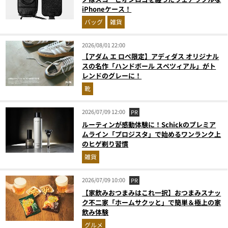
iPhoneケース！
バッグ
雑貨
2026/08/01 22:00
【アダム エ ロペ限定】アディダス オリジナル
スの名作「ハンドボール スペツィアル」がト
レンドのグレーに！
靴
2026/07/09 12:00
PR
ルーティンが感動体験に！Schickのプレミア
ムライン「プロジスタ」で始めるワンランク上
のヒゲ剃り習慣
雑貨
2026/07/09 10:00
PR
【家飲みおつまみはこれ一択】おつまみスナッ
ク不二家「ホームサクッと」で簡単＆極上の家
飲み体験
グルメ