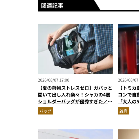
関連記事
2026/08/07 17:00
2026/08/07
【夏の荷物ストレスゼロ】ガバッと
【トミカ
開いて出し入れ楽々！シャカの4層
コンで自
ショルダーバッグが優秀すぎた／
「大人の
MonoMax9月号付録
すぎる
バッグ
雑貨