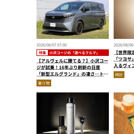
2026/08/07 07:00
2026/08/06
【世界限定
特集
小沢コージの「遊べるクルマ」
「ツヨサ
【アルヴェルに勝てる？】小沢コー
入るヴィ
ジが試乗！16年ぶり刷新の日産
盤が男心
「新型エルグランド」の凄さ…トル
時計
ク500Nm超の第3世代e-POWER＆
乗り物
和の格調高きデザインを徹底チェッ
ク