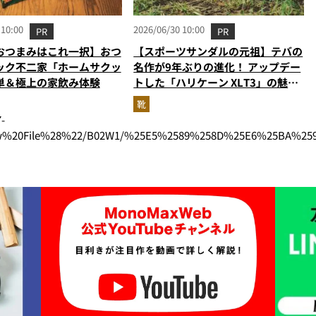
 10:00
2026/06/30 10:00
PR
PR
おつまみはこれ一択】おつ
【スポーツサンダルの元祖】テバの
ック不二家「ホームサクッ
名作が9年ぶりの進化！ アップデー
単＆極上の家飲み体験
トした「ハリケーン XLT3」の魅力
を識者があらゆる角度から徹底解
靴
説！
-
new%20File%28%22/B02W1/%25E5%2589%258D%25E6%25BA