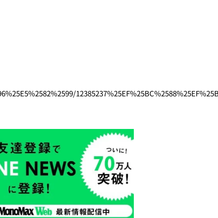
%2596%25E5%2582%2599/12385237%25EF%25BC%2588%25E