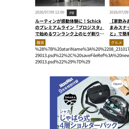
2026/07/09 12:00
2026/07/09
PR
ルーティンが感動体験に！Schick
【家飲み
のプレミアムライン「プロジスタ」
まみスナ
で始めるワンランク上のヒゲ剃り習
と」で簡
慣
雑貨
グルメ
%28%7B%20atariName%3A%20%2208_231017
29013.psd%22%2C%20saveFileRef%3A%20
29013.psd%22%29%7D%29