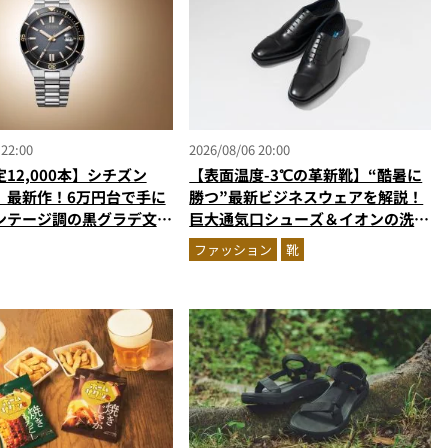
 22:00
2026/08/06 20:00
12,000本】シチズン
【表面温度-3℃の革新靴】“酷暑に
」最新作！6万円台で手に
勝つ”最新ビジネスウェアを解説！
ンテージ調の黒グラデ文字
巨大通気口シューズ＆イオンの洗え
をくすぐる
る1万円台セットアップほか
ファッション
靴