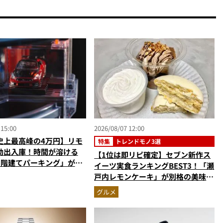
 15:00
2026/08/07 12:00
史上最高峰の4万円】リモ
特集
トレンドモノ3選
動出入庫！時間が溶ける
【1位は即リピ確定】セブン新作ス
5階建てパーキング」が凄
イーツ実食ランキングBEST3！「瀬
戸内レモンケーキ」が別格の美味
さ…ショコラシフォンから塩バニラ
グルメ
プリンまで本気レビュー