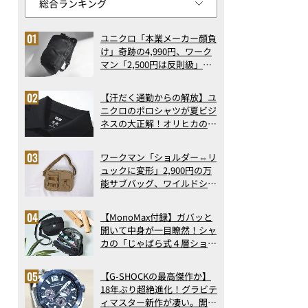
ユニクロ「本業メーカー顔負
け」奇跡の4,990円、ワーク
マン「2,500円は反則級」凄
い万能バッグ…ほか【リュッ
クの人気記事ランキングベス
【汗だく通勤からの解放】ユ
ト3】（2026年6月版）
ニクロのポロシャツが夏ビジ
ネスの大正解！オリヒカの透
け防止シャツも優秀。酷暑も
涼しい顔で働ける超快適ウエ
ワークマン「ショルダー⇔リ
アの実力
ュックに変形」2,900円の万
能サブバッグ、ワイルドシン
グス“水に強い”初コラボ付
録…ほか【休日バッグの人気
【MonoMax付録】ガバッと
記事ランキングベスト3】
開いて中身が一目瞭然！シャ
（2026年6月版）
カの「じゃばら式４層ショル
ダーバッグ」は、出し入れの
しやすさも過去最高レベルだ
【G-SHOCKの最高傑作か】
った！
18年ぶり超絶進化！グラビテ
ィマスター新作が凄い。開発