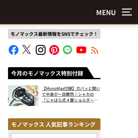
MENU
モノマックス最新情報をSNSでチェック！
今月のモノマックス特別付録
【MonoMax付録】ガバッと開い
て中身が一目瞭然！シャカの
「じゃばら式４層ショルダーバ
ッグ」は、出し入れのしやすさ
も過去最高レベルだった！
モノマックス 人気記事ランキング