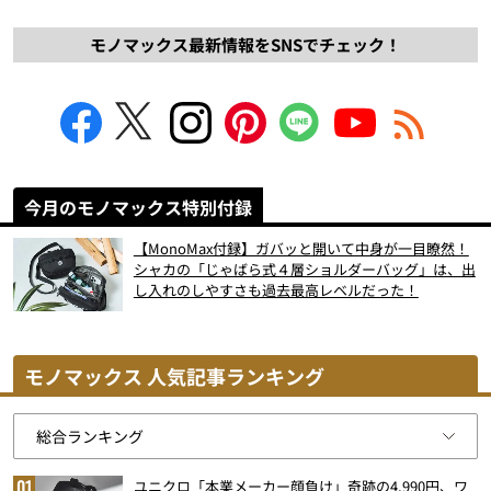
モノマックス最新情報をSNSでチェック！
今月のモノマックス特別付録
【MonoMax付録】ガバッと開いて中身が一目瞭然！
シャカの「じゃばら式４層ショルダーバッグ」は、出
し入れのしやすさも過去最高レベルだった！
モノマックス 人気記事ランキング
ユニクロ「本業メーカー顔負け」奇跡の4,990円、ワ