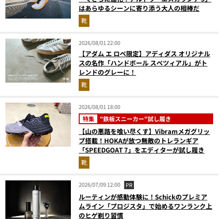
はあらゆるシーンに寄り添う大人の相棒だ
靴
2026/08/01 22:00
【アダム エ ロペ限定】アディダス オリジナル
スの名作「ハンドボール スペツィアル」がト
レンドのグレーに！
靴
2026/08/01 18:00
特集
"鉄板スニーカー"試し履き
【山の悪路を喰い尽くす】Vibramメガグリッ
プ搭載！HOKAが放つ無敵のトレランギア
「SPEEDGOAT 7」をエディターが試し履き
靴
2026/07/09 12:00
PR
ルーティンが感動体験に！Schickのプレミア
ムライン「プロジスタ」で始めるワンランク上
のヒゲ剃り習慣