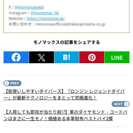
X：
@monomaxweb
Instagram：
@monomax_tkj
Website：
https://monomax.jp/
お問い合わせ：monomaxofficial@takarajimasha.co.jp
モノマックスの記事をシェアする
LINE
P
【街使いしやすいダイバーズ】「ロンジン レジェンドダイバ
ー」が最新テクノロジーをまとって究極進化！
N
【入荷しても即完が当たり前!?】革のダイヤモンド・コードバ
ンはまさに一生モノ！価値ある本革財布ベストバイ2傑