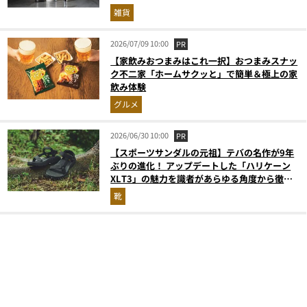
雑貨
2026/07/09 10:00
PR
【家飲みおつまみはこれ一択】おつまみスナッ
ク不二家「ホームサクッと」で簡単＆極上の家
飲み体験
グルメ
2026/06/30 10:00
PR
【スポーツサンダルの元祖】テバの名作が9年
ぶりの進化！ アップデートした「ハリケーン
XLT3」の魅力を識者があらゆる角度から徹底
解説！
靴