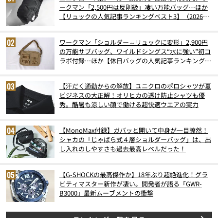
ークマン「2,500円は反則級」凄い万能バッグ…ほか
【リュックの人気記事ランキングベスト3】（2026年
6月版）
ワークマン「ショルダー⇔リュックに変形」2,900円
の万能サブバッグ、ワイルドシングス“水に強い”初コ
ラボ付録…ほか【休日バッグの人気記事ランキングベ
スト3】（2026年6月版）
【汗だく通勤からの解放】ユニクロのポロシャツが夏
ビジネスの大正解！オリヒカの透け防止シャツも優
秀。酷暑も涼しい顔で働ける超快適ウエアの実力
【MonoMax付録】ガバッと開いて中身が一目瞭然！
シャカの「じゃばら式４層ショルダーバッグ」は、出
し入れのしやすさも過去最高レベルだった！
【G-SHOCKの最高傑作か】18年ぶり超絶進化！グラ
ビティマスター新作が凄い。開発者が語る「GWR-
B3000」最新ムーブメントの衝撃