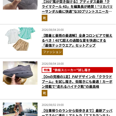
【360°風が突き抜ける】アディダス最新「ク
ライマクール 4D」を編集長が絶賛！“リカバリ
ーサンダル級に快適”な3Dプリントスニーカー
『コレ買いです』Vol.173
靴
2026/08/04 20:00
【酷暑と豪雨の最適解】全身コロンビアで揃え
るべき！40℃超えの過酷な夏を快適にする
「最強テックウエア」セットアップ
ファッション
2026/08/04 18:00
特集
"鉄板スニーカー"試し履き
【Onの究極の1足】PAFデザインの「クラウド
ブーム」を試し履き。街履きにも最適！カーボ
ン搭載で“走れるハイテク靴”の最高峰
靴
2026/08/02 19:00
【仕事帰りのランから街歩きまで】最新アッパ
ーでさらに進化！アルトラ「エスカランテ 5」