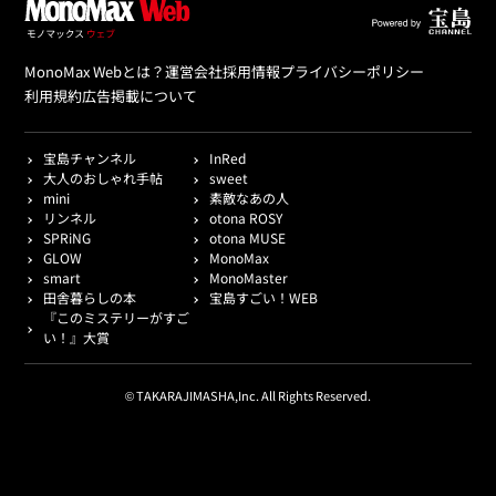
MonoMax Webとは？
運営会社
採用情報
プライバシーポリシー
利用規約
広告掲載について
宝島チャンネル
InRed
大人のおしゃれ手帖
sweet
mini
素敵なあの人
リンネル
otona ROSY
SPRiNG
otona MUSE
GLOW
MonoMax
smart
MonoMaster
田舎暮らしの本
宝島すごい！WEB
『このミステリーがすご
い！』大賞
© TAKARAJIMASHA,Inc. All Rights Reserved.