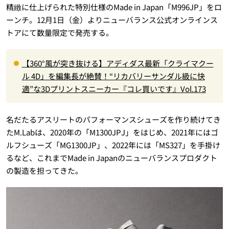
精緻に仕上げられた特別仕様のMade in Japan「M996JP」をロ
ーンチ。12月1日（金）よりニューバランス公式オンラインス
トアにて数量限定で発売する。
【360°風が突き抜ける】アディダス最新「クライマクー
ル 4D」を編集長が絶賛！“リカバリーサンダル級に快
適”な3Dプリントスニーカー『コレ買いです』Vol.173
名だたるアスリートのパフォーマンスシューズを作り続けてき
たM.Labは、2020年の「M1300JPJ」をはじめ、2021年にはゴ
ルフシューズ「MG1300JP」、2022年には「MS327」を手掛け
るなど、これまでMade in Japanのニューバランスプロダクト
の製造を担ってきた。