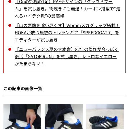
【Onの究極の1足】PAFデザインの「クラウドブー
ム」を試し履き。街履きにも最適！カーボン搭載で“走
れるハイテク靴”の最高峰
【山の悪路を喰い尽くす】Vibramメガグリップ搭載！
HOKAが放つ無敵のトレランギア「SPEEDGOAT 7」を
エディターが試し履き
【ニューバランス夏の大本命】82年の傑作が今っぽく
復活「GATOR RUN」を試し履き。レトロなイエロー
がたまらない！
この記事の画像一覧