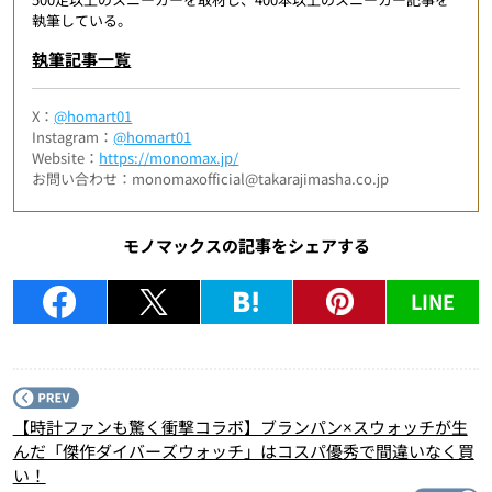
執筆している。
執筆記事一覧
X：
@homart01
Instagram：
@homart01
Website：
https://monomax.jp/
お問い合わせ：monomaxofficial@takarajimasha.co.jp
モノマックスの記事をシェアする
LINE
P
【時計ファンも驚く衝撃コラボ】ブランパン×スウォッチが生
んだ「傑作ダイバーズウォッチ」はコスパ優秀で間違いなく買
い！