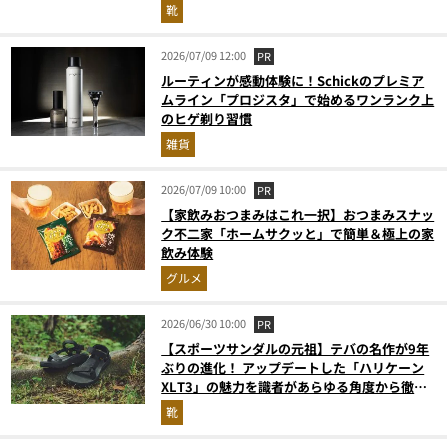
靴
2026/07/09 12:00
PR
ルーティンが感動体験に！Schickのプレミア
ムライン「プロジスタ」で始めるワンランク上
のヒゲ剃り習慣
雑貨
2026/07/09 10:00
PR
【家飲みおつまみはこれ一択】おつまみスナッ
ク不二家「ホームサクッと」で簡単＆極上の家
飲み体験
グルメ
2026/06/30 10:00
PR
【スポーツサンダルの元祖】テバの名作が9年
ぶりの進化！ アップデートした「ハリケーン
XLT3」の魅力を識者があらゆる角度から徹底
解説！
靴