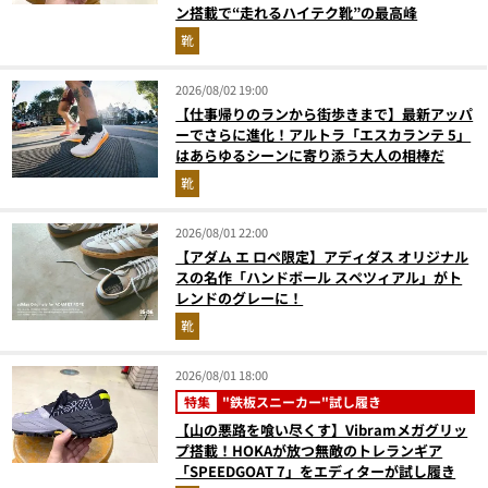
ン搭載で“走れるハイテク靴”の最高峰
靴
2026/08/02 19:00
【仕事帰りのランから街歩きまで】最新アッパ
ーでさらに進化！アルトラ「エスカランテ 5」
はあらゆるシーンに寄り添う大人の相棒だ
靴
2026/08/01 22:00
【アダム エ ロペ限定】アディダス オリジナル
スの名作「ハンドボール スペツィアル」がト
レンドのグレーに！
靴
2026/08/01 18:00
特集
"鉄板スニーカー"試し履き
【山の悪路を喰い尽くす】Vibramメガグリッ
プ搭載！HOKAが放つ無敵のトレランギア
「SPEEDGOAT 7」をエディターが試し履き