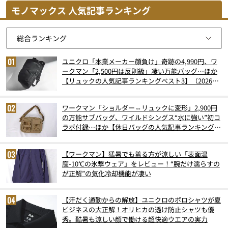
モノマックス 人気記事ランキング
ユニクロ「本業メーカー顔負け」奇跡の4,990円、ワ
ークマン「2,500円は反則級」凄い万能バッグ…ほか
【リュックの人気記事ランキングベスト3】（2026年
6月版）
ワークマン「ショルダー⇔リュックに変形」2,900円
の万能サブバッグ、ワイルドシングス“水に強い”初コ
ラボ付録…ほか【休日バッグの人気記事ランキングベ
スト3】（2026年6月版）
【ワークマン】猛暑でも着る方が涼しい「表面温
度-10℃の氷撃ウェア」をレビュー！“腕だけ濡らすの
が正解”の気化冷却機能が凄い
【汗だく通勤からの解放】ユニクロのポロシャツが夏
ビジネスの大正解！オリヒカの透け防止シャツも優
秀。酷暑も涼しい顔で働ける超快適ウエアの実力