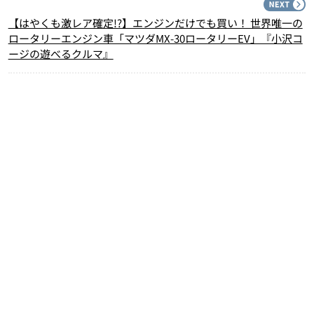
N
【はやくも激レア確定!?】エンジンだけでも買い！ 世界唯一の
ロータリーエンジン車「マツダMX-30ロータリーEV」『小沢コ
ージの遊べるクルマ』