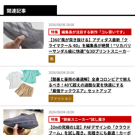
関連記事
2026/08/06 18:00
特集
編集長が注目する新作「コレ買いです」
【360°風が突き抜ける】アディダス最新「ク
ライマクール 4D」を編集長が絶賛！“リカバリ
ーサンダル級に快適”な3Dプリントスニーカー
『コレ買いです』Vol.173
靴
2026/08/04 20:00
【酷暑と豪雨の最適解】全身コロンビアで揃え
るべき！40℃超えの過酷な夏を快適にする
「最強テックウエア」セットアップ
ファッション
2026/08/04 18:00
特集
"鉄板スニーカー"試し履き
【Onの究極の1足】PAFデザインの「クラウド
ブーム」を試し履き。街履きにも最適！カーボ