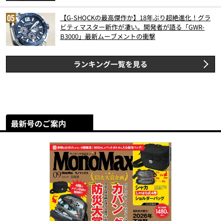
【G-SHOCKの最高傑作か】18年ぶり超絶進化！グラ
ビティマスター新作が凄い。開発者が語る「GWR-
B3000」最新ムーブメントの衝撃
ランキング一覧を見る
最新号のご案内