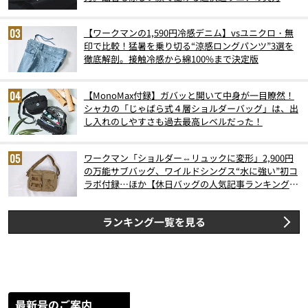
【ワークマンの1,590円冷感デニム】vsユニクロ・無
印で比較！猛暑を乗り切る“涼感ロングパンツ”3選を
徹底解剖。接触冷感から綿100%まで決定版
【MonoMax付録】ガバッと開いて中身が一目瞭然！
シャカの「じゃばら式４層ショルダーバッグ」は、出
し入れのしやすさも過去最高レベルだった！
ワークマン「ショルダー⇔リュックに変形」2,900円
の万能サブバッグ、ワイルドシングス“水に強い”初コ
ラボ付録…ほか【休日バッグの人気記事ランキングベ
スト3】（2026年6月版）
ランキング一覧を見る
最新号のご案内