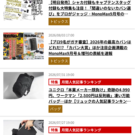
【明日発売】シャカ付録もキャプテンスタッグ
付録も大特集も注目！「間違いのないカバン選
び」をプロがジャッジ・MonoMax9月号の目
次を公開
トピックス
2026/08/03 17:00
【プロ9名がガチ審査】2026年の最高カバンは
どれだ!? 「カバン大賞」ほか注目企画満載の
MonoMax9月号＆増刊の表紙を速報
トピックス
2026/07/31 19:00
特集
月間人気記事ランキング
ユニクロ「本業メーカー顔負け」奇跡の4,990
円、ワークマン「2,500円は反則級」凄い万能
バッグ…ほか【リュックの人気記事ランキング
ベスト3】（2026年6月版）
バッグ
2026/07/27 19:00
特集
月間人気記事ランキング