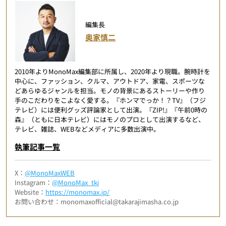
編集長
奥家慎二
2010年よりMonoMax編集部に所属し、2020年より現職。腕時計を
中心に、ファッション、クルマ、アウトドア、家電、スポーツな
どあらゆるジャンルを担当。モノの背景にあるストーリーや作り
手のこだわりをこよなく愛する。『ホンマでっか！？TV』（フジ
テレビ）には便利グッズ評論家として出演。『ZIP!』『午前0時の
森』（ともに日本テレビ）にはモノのプロとして出演するなど、
テレビ、雑誌、WEBなどメディアに多数出演中。
執筆記事一覧
X：
@MonoMaxWEB
Instagram：
@MonoMax_tkj
Website：
https://monomax.jp/
お問い合わせ：monomaxofficial@takarajimasha.co.jp