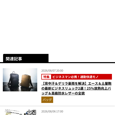
関連記事
2026/08/07 20:00
特集
ビジネスマン必携！通勤快適モノ
【背中汗＆ゲリラ豪雨を解決】エース＆土屋鞄
の最新ビジネスリュック2選！25%放熱向上バ
ッグ＆高級防水レザーの全貌
バッグ
2026/08/06 17:00