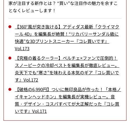
家が注目する新作とは？ “買い”な注目作の魅力を余すこ
となくレビューします！
【360°風が突き抜ける】アディダス最新「クライマク
ール 4D」を編集長が絶賛！“リカバリーサンダル級に
快適”な3Dプリントスニーカー『コレ買いです』
Vol.173
【究極の着るクーラー】ペルチェ×ファンで圧倒的！
スノーピークの冷却ベストを編集長が徹底レビュー。
炎天下でも“寒さ”を味わえる本気のギア『コレ買いで
す』Vol.172
【破格の6,990円】ついに無印良品が作った！「本格ノ
イキャンヘッドホン」を編集長が実機レビュー。音
質・デザイン・コスパすべてが大正解だった『コレ買
いです』Vol.171