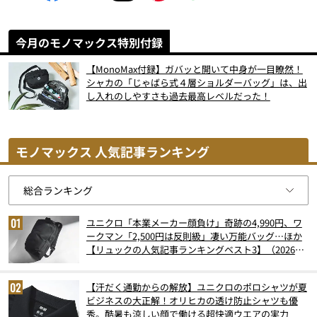
今月のモノマックス特別付録
【MonoMax付録】ガバッと開いて中身が一目瞭然！
シャカの「じゃばら式４層ショルダーバッグ」は、出
し入れのしやすさも過去最高レベルだった！
モノマックス 人気記事ランキング
ユニクロ「本業メーカー顔負け」奇跡の4,990円、ワ
ークマン「2,500円は反則級」凄い万能バッグ…ほか
【リュックの人気記事ランキングベスト3】（2026年
6月版）
【汗だく通勤からの解放】ユニクロのポロシャツが夏
ビジネスの大正解！オリヒカの透け防止シャツも優
秀。酷暑も涼しい顔で働ける超快適ウエアの実力