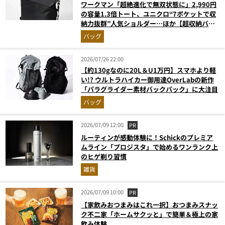
ワークマン「超絶進化で無双状態に」2,990円
の容量1.3倍トート、ユニクロ“7ポケットで収
納力抜群”人気ショルダー…ほか【超収納バッ
グの人気記事ランキングベスト3】（2026年6
バッグ
月版）
2026/07/26 22:00
【約130gなのに20L＆U1万円】スマホより軽
い!? ウルトラハイカー御用達OverLabの新作
「パラグライダー素材バックパック」に大注目
バッグ
2026/07/09 12:00
PR
ルーティンが感動体験に！Schickのプレミア
ムライン「プロジスタ」で始めるワンランク上
のヒゲ剃り習慣
雑貨
2026/07/09 10:00
PR
【家飲みおつまみはこれ一択】おつまみスナッ
ク不二家「ホームサクッと」で簡単＆極上の家
飲み体験