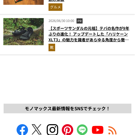
グルメ
2026/06/30 10:00
PR
【スポーツサンダルの元祖】テバの名作が9年
ぶりの進化！ アップデートした「ハリケーン
XLT3」の魅力を識者があらゆる角度から徹底
解説！
靴
モノマックス最新情報をSNSでチェック！