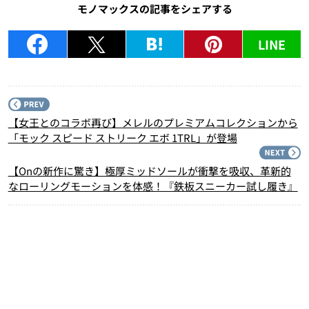
モノマックスの記事をシェアする
LINE
P
【女王とのコラボ再び】メレルのプレミアムコレクションから
「モック スピード ストリーク エボ 1TRL」が登場
N
【Onの新作に驚き】極厚ミッドソールが衝撃を吸収、革新的
なローリングモーションを体感！『鉄板スニーカー試し履き』