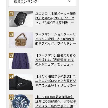
ユニクロ「本業メーカー顔負
け」奇跡の4,990円、ワーク
マン「2,500円は反則級」凄
い万能バッグ…ほか【リュッ
クの人気記事ランキングベス
ワークマン「ショルダー⇔リ
ト3】（2026年6月版）
ュックに変形」2,900円の万
能サブバッグ、ワイルドシン
グス“水に強い”初コラボ付
録…ほか【休日バッグの人気
【ワークマン】猛暑でも着る
記事ランキングベスト3】
方が涼しい「表面温度-10℃
（2026年6月版）
の氷撃ウェア」をレビュ
ー！“腕だけ濡らすのが正
解”の気化冷却機能が凄い
【汗だく通勤からの解放】ユ
ニクロのポロシャツが夏ビジ
ネスの大正解！オリヒカの透
け防止シャツも優秀。酷暑も
涼しい顔で働ける超快適ウエ
【G-SHOCKの最高傑作か】
アの実力
18年ぶり超絶進化！グラビテ
ィマスター新作が凄い。開発