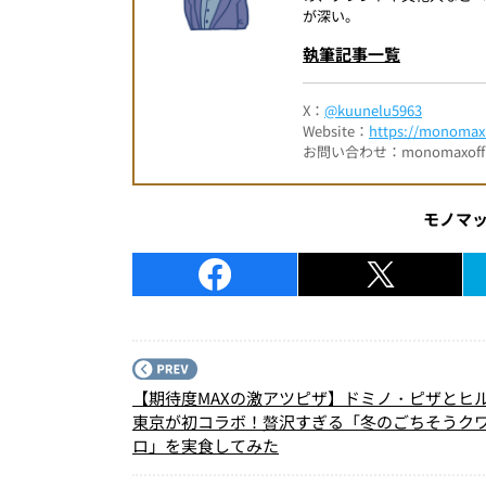
が深い。
執筆記事一覧
X：
@kuunelu5963
Website：
https://monomax.
お問い合わせ：monomaxofficia
モノマ
【期待度MAXの激アツピザ】ドミノ・ピザとヒ
東京が初コラボ！贅沢すぎる「冬のごちそうク
ロ」を実食してみた