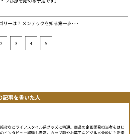
ライン診療を始める予定です」
リーは？ メンテックを知る第一歩･･･
2
3
4
5
の記事を書いた人
、雑貨などライフスタイル系グッズに精通。商品の企画開発担当者をはじ
へのインタビュー経験も豊富。カップ麺やお菓子などグルメ全般にも造詣