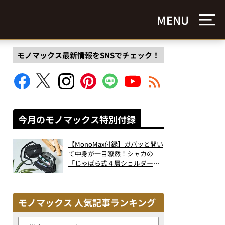
MENU
モノマックス最新情報をSNSでチェック！
今月のモノマックス特別付録
【MonoMax付録】ガバッと開い
て中身が一目瞭然！シャカの
「じゃばら式４層ショルダーバ
ッグ」は、出し入れのしやすさ
も過去最高レベルだった！
モノマックス 人気記事ランキング