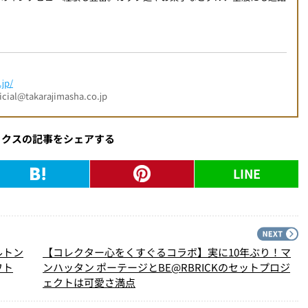
jp/
l@takarajimasha.co.jp
ックスの記事をシェアする
LINE
PREV
N
ルトン
【コレクター心をくすぐるコラボ】実に10年ぶり！マ
ワト
ンハッタン ポーテージとBE@RBRICKのセットプロジ
ェクトは可愛さ満点