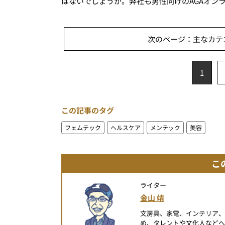
はないでしょうか。弊社も男性向けのAGAオン
次のページ：主なカテゴ
1
この記事のタグ
フェムテック
ヘルスケア
メンテック
美容
こ
ライター
金山 靖
文房具、家電、インテリア
め、タレントや文化人など