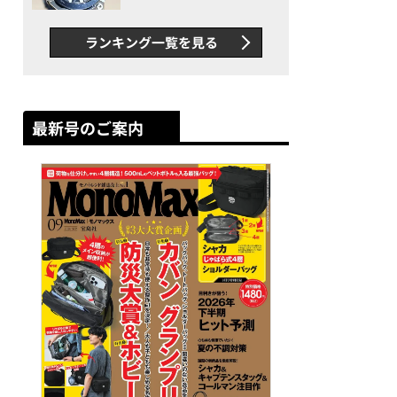
者が語る「GWR-B3000」最
新ムーブメントの衝撃
ランキング一覧を見る
最新号のご案内