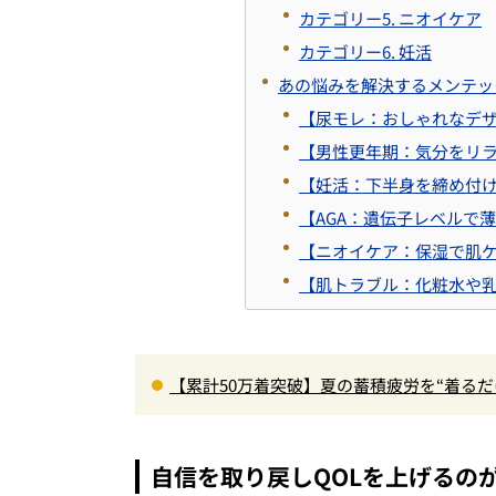
カテゴリー5. ニオイケア
カテゴリー6. 妊活
あの悩みを解決するメンテッ
【尿モレ：おしゃれなデ
【男性更年期：気分をリ
【妊活：下半身を締め付
【AGA：遺伝子レベルで
【ニオイケア：保湿で肌
【肌トラブル：化粧水や
【累計50万着突破】夏の蓄積疲労を“着る
色登場
自信を取り戻しQOLを上げるの