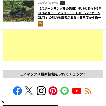
2026/06/30 10:00
PR
【スポーツサンダルの元祖】テバの名作が9年
ぶりの進化！ アップデートした「ハリケーン
XLT3」の魅力を識者があらゆる角度から徹底
解説！
靴
モノマックス最新情報をSNSでチェック！