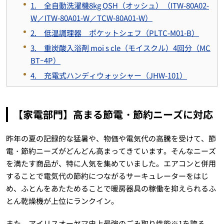
1. 全自動洗濯機8kg OSH（オッシュ）（ITW-80A02-
W／ITW-80A01-W／TCW-80A01-W）
2. 低温調理器 ポケットシェフ（PLTC-M01-B）
3. 重炭酸入浴剤 moi s cle（モイスクル）4回分（MC
BTｰ4P）
4. 充電式ハンディウォッシャー（JHW-101）
【家電部門】高まる節電・節約ニーズに対応
昨年の夏の記録的な猛暑や、物価や電気代の高騰を受けて、節
電・節約ニーズがどんどん高まってきています。そんなニーズ
を満たす商品が、特に人気を集めていました。エアコンと併用
することで電気代の節約につながるサーキュレーターをはじ
め、ふとんをあたためることで暖房器具の稼働を抑えられるふ
とん乾燥機が上位にランクイン。
また、アイリスオーヤマ史上最強のごみ取り性能※1を誇る