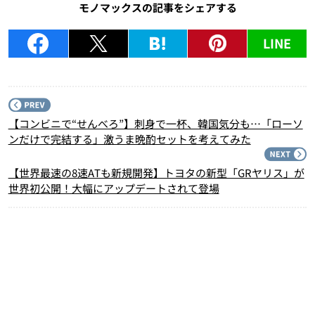
モノマックスの記事をシェアする
LINE
P
【コンビニで“せんべろ”】刺身で一杯、韓国気分も…「ローソ
ンだけで完結する」激うま晩酌セットを考えてみた
N
【世界最速の8速ATも新規開発】トヨタの新型「GRヤリス」が
世界初公開！大幅にアップデートされて登場