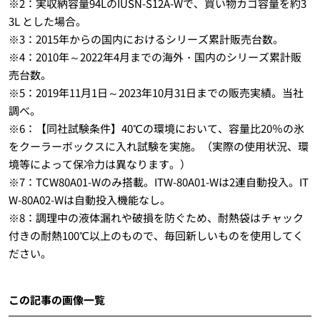
※2：実収納容量94LのIUSN-S12A-Wで、買い物カゴ容量を約3
3L とした場合。
※3：2015年からの国内におけるシリーズ累計販売台数。
※4：2010年～2022年4月までの海外・国内のシリーズ累計販
売台数。
※5：2019年11月1日～2023年10月31日までの販売実績。当社
調べ。
※6：【同社試験条件】40℃の環境において、容量比20％の氷
をクーラーボックスに入れ試験を実施。（実際の使用状況、環
境等によって保冷力は異なります。）
※7：TCW80A01-Wのみ搭載。ITW-80A01-Wは2連自動投入。IT
W-80A02-Wは自動投入機能なし。
※8：調理中の液体漏れや破損を防ぐため、耐熱袋はチャック
付きの耐熱100℃以上のもので、毎回新しいものを使用してく
ださい。
この記事の画像一覧