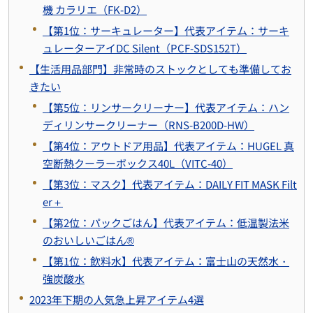
機 カラリエ（FK-D2）
【第1位：サーキュレーター】代表アイテム：サーキ
ュレーターアイDC Silent（PCF-SDS152T）
【生活用品部門】非常時のストックとしても準備してお
きたい
【第5位：リンサークリーナー】代表アイテム：ハン
ディリンサークリーナー（RNS-B200D-HW）
【第4位：アウトドア用品】代表アイテム：HUGEL 真
空断熱クーラーボックス40L（VITC-40）
【第3位：マスク】代表アイテム：DAILY FIT MASK Filt
er＋
【第2位：パックごはん】代表アイテム：低温製法米
のおいしいごはん®
【第1位：飲料水】代表アイテム：富士山の天然水・
強炭酸水
2023年下期の人気急上昇アイテム4選