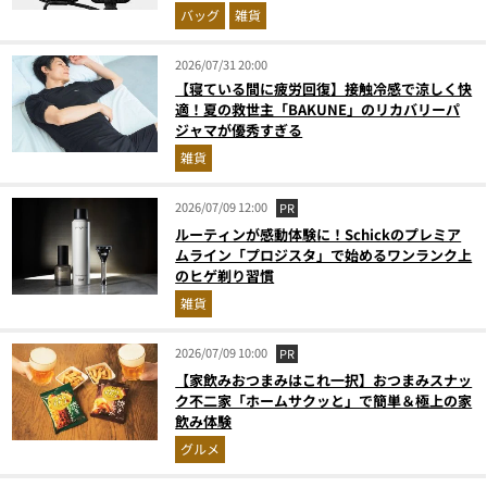
バッグ
雑貨
2026/07/31 20:00
【寝ている間に疲労回復】接触冷感で涼しく快
適！夏の救世主「BAKUNE」のリカバリーパ
ジャマが優秀すぎる
雑貨
2026/07/09 12:00
PR
ルーティンが感動体験に！Schickのプレミア
ムライン「プロジスタ」で始めるワンランク上
のヒゲ剃り習慣
雑貨
2026/07/09 10:00
PR
【家飲みおつまみはこれ一択】おつまみスナッ
ク不二家「ホームサクッと」で簡単＆極上の家
飲み体験
グルメ