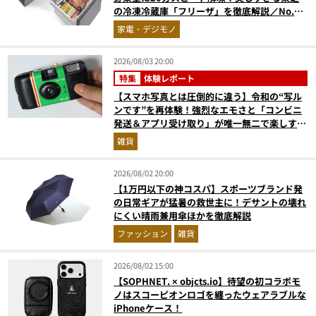
の冷凍冷蔵庫「フリーザ」を徹底解説／No.1
モノ雑誌編集長が選ぶ『センスがいい家電』
家電・デジモノ
Vol.10
2026/08/03 20:00
特集
体験レポート
【スマホ写真とは圧倒的に違う】令和の“写ル
ンです”を再体験！強烈なエモさと「コンビニ
発送＆アプリ受け取り」が唯一無二で楽しすぎ
た
雑貨
2026/08/02 20:00
【1万円以下の神コスパ】スポーツブランド発
の日常ギアが猛暑の救世主に！デサントの壊れ
にくい晴雨兼用傘ほかを徹底解説
ファッション
雑貨
2026/08/02 15:00
【SOPHNET. × objcts.io】待望の初コラボモ
ノはスコーピオンロゴを纏ったウェアラブルな
iPhoneケース！