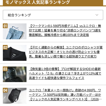
モノマックス 人気記事ランキング
【ワークマンの1,590円冷感デニム】vsユニクロ・無
印で比較！猛暑を乗り切る“涼感ロングパンツ”3選を
徹底解剖。接触冷感から綿100%まで決定版
【汗だく通勤からの解放】ユニクロのポロシャツが夏
ビジネスの大正解！オリヒカの透け防止シャツも優
秀。酷暑も涼しい顔で働ける超快適ウエアの実力
【換気量1.9倍の衝撃】プロが解説するSHOEIの最新
ヘルメット「Z-9」の凄さとは？浮き上がり13%減で
高速ライドも超快適な傑作フルフェイス
ユニクロ「本業メーカー顔負け」奇跡の4,990円、ワ
ークマン「2,500円は反則級」凄い万能バッグ…ほか
【リュックの人気記事ランキングベスト3】（2026年
6月版）