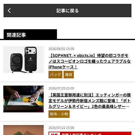
記事に戻る
関連記事
2026/08/02 15:00
【SOPHNET. × objcts.io】待望の初コラボモ
ノはスコーピオンロゴを纏ったウェアラブルな
iPhoneケース！
バッグ
雑貨
2026/07/25 22:00
【英国王室御用達に別注】エッティンガーの限
定モデルが伊勢丹新宿メンズ館に登場！「ボト
ルグリーン＆ネイビー」2色の最高峰レザーグ
ッズに注目
財布・小物
2026/07/22 15:00
特集
月間人気記事ランキング