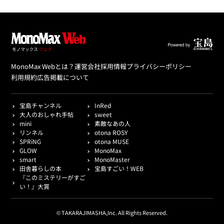
MonoMax Webとは？
運営会社
採用情報
プライバシーポリシー
利用規約
広告掲載について
宝島チャンネル
InRed
大人のおしゃれ手帖
sweet
mini
素敵なあの人
リンネル
otona ROSY
SPRiNG
otona MUSE
GLOW
MonoMax
smart
MonoMaster
田舎暮らしの本
宝島すごい！WEB
『このミステリーがすご
い！』大賞
© TAKARAJIMASHA,Inc. All Rights Reserved.