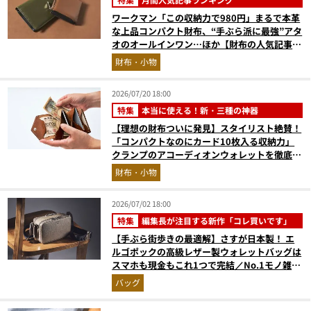
ワークマン「この収納力で980円」まるで本革
な上品コンパクト財布、“手ぶら派に最強”アタ
オのオールインワン…ほか【財布の人気記事ラ
ンキングベスト3】（2026年6月版）
財布・小物
2026/07/20 18:00
特集
本当に使える！新・三種の神器
【理想の財布ついに発見】スタイリスト絶賛！
「コンパクトなのにカード10枚入る収納力」
クランプのアコーディオンウォレットを徹底レ
ビュー。使い込むほどにツヤが出るプエブロレ
財布・小物
ザーも優秀
2026/07/02 18:00
特集
編集長が注目する新作「コレ買いです」
【手ぶら街歩きの最適解】さすが日本製！ エ
ルゴポックの高級レザー製ウォレットバッグは
スマホも現金もこれ1つで完結／No.1モノ雑誌
編集長のお墨付き『コレ買いです』Vol.168
バッグ