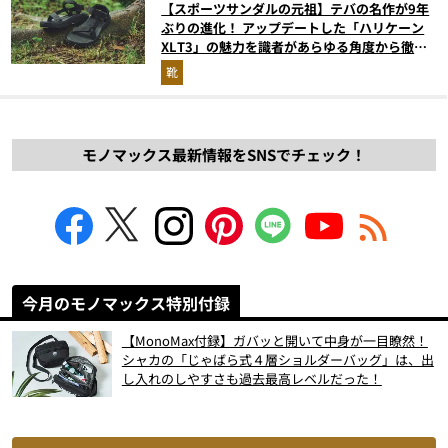
【スポーツサンダルの元祖】テバの名作が9年
ぶりの進化！ アップデートした「ハリケーン
XLT3」の魅力を識者があらゆる角度から徹底
解説！
靴
モノマックス最新情報をSNSでチェック！
今月のモノマックス特別付録
【MonoMax付録】ガバッと開いて中身が一目瞭然！
シャカの「じゃばら式４層ショルダーバッグ」は、出
し入れのしやすさも過去最高レベルだった！