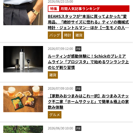
2026/06/23 15:00
特集
月間人気記事ランキング
BEAMSスタッフが“本当に買ってよかった”愛
用品、「絶妙サイズに惚れる」ティソの機械式
時計・ジェントルマン…ほか【一生モノの人気
記事ランキングベスト3】（2026年5月版）
バッグ
時計
雑貨
2026/07/09 12:00
PR
ルーティンが感動体験に！Schickのプレミア
ムライン「プロジスタ」で始めるワンランク上
のヒゲ剃り習慣
雑貨
2026/07/09 10:00
PR
【家飲みおつまみはこれ一択】おつまみスナッ
ク不二家「ホームサクッと」で簡単＆極上の家
飲み体験
グルメ
2026/06/30 10:00
PR