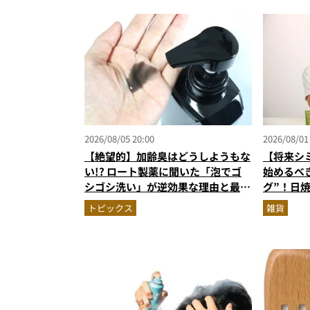
2026/08/05 20:00
2026/08/01
【絶望的】加齢臭はどうしようもな
【将来シ
い!? ロート製薬に聞いた「泡でゴ
始めるべ
シゴシ洗い」が逆効果な理由と最強
グ”！日
のニオイ対策
イテムを
トピックス
雑貨
ロ目線で
所