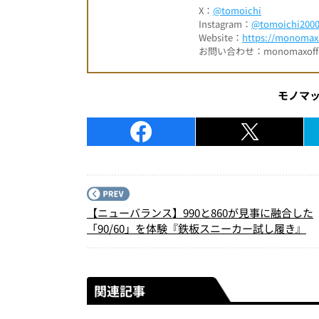
X：
@tomoichi
Instagram：
@tomoichi200
Website：
https://monomax.
お問い合わせ：monomaxofficia
モノマ
【ニューバランス】990と860が見事に融合した
「90/60」を体験『鉄板スニーカー試し履き』
関連記事