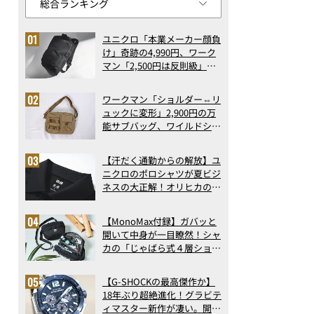
ユニクロ「本業メーカー顔負
け」奇跡の4,990円、ワーク
マン「2,500円は反則級」凄
い万能バッグ…ほか【リュッ
クの人気記事ランキングベス
ワークマン「ショルダー⇔リ
ト3】（2026年6月版）
ュックに変形」2,900円の万
能サブバッグ、ワイルドシン
グス“水に強い”初コラボ付
録…ほか【休日バッグの人気
【汗だく通勤からの解放】ユ
記事ランキングベスト3】
ニクロのポロシャツが夏ビジ
（2026年6月版）
ネスの大正解！オリヒカの透
け防止シャツも優秀。酷暑も
涼しい顔で働ける超快適ウエ
【MonoMax付録】ガバッと
アの実力
開いて中身が一目瞭然！シャ
カの「じゃばら式４層ショル
ダーバッグ」は、出し入れの
しやすさも過去最高レベルだ
【G-SHOCKの最高傑作か】
った！
18年ぶり超絶進化！グラビテ
ィマスター新作が凄い。開発