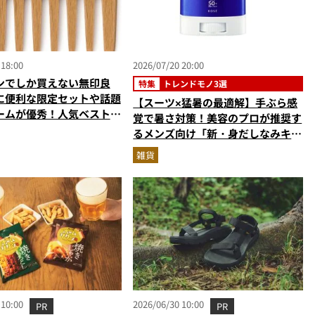
 18:00
2026/07/20 20:00
ンでしか買えない無印良
特集
トレンドモノ3選
に便利な限定セットや話題
【スーツ×猛暑の最適解】手ぶら感
ームが優秀！人気ベスト3
覚で暑さ対策！美容のプロが推奨す
ニアが解説
るメンズ向け「新・身だしなみキッ
ト」3選
雑貨
 10:00
2026/06/30 10:00
PR
PR