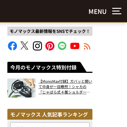
MENU
モノマックス最新情報をSNSでチェック！
今月のモノマックス特別付録
【MonoMax付録】ガバッと開い
て中身が一目瞭然！シャカの
「じゃばら式４層ショルダーバ
ッグ」は、出し入れのしやすさ
も過去最高レベルだった！
モノマックス 人気記事ランキング