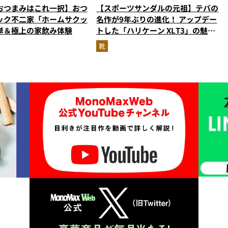
おつまみはこれ一択】おつ
【スポーツサンダルの元祖】テバの
ック不二家「ホームサクッ
名作が9年ぶりの進化！ アップデー
単＆極上の家飲み体験
トした「ハリケーン XLT3」の魅力
を識者があらゆる角度から徹底解
靴
説！