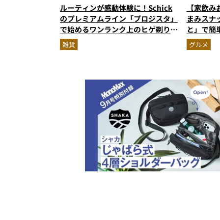
ルーティンが感動体験に！Schick
【家飲み
のプレミアムライン「プロジスタ」
まみスナ
で始めるワンランク上のヒゲ剃り習
と」で簡
慣
雑貨
グルメ