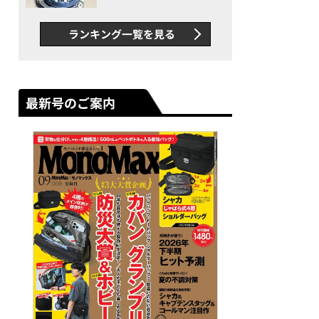
者が語る「GWR-B3000」最
新ムーブメントの衝撃
ランキング一覧を見る
最新号のご案内