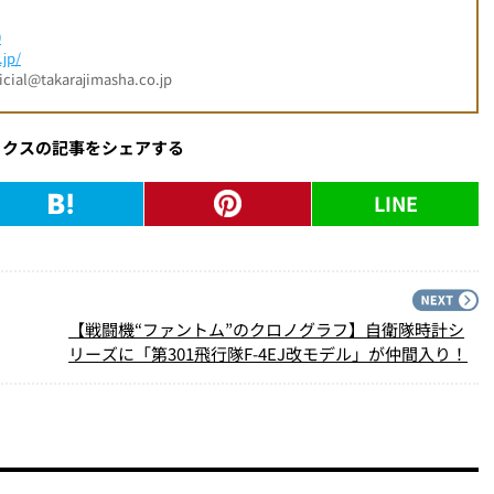
0
jp/
l@takarajimasha.co.jp
ックスの記事をシェアする
LINE
PREV
N
【戦闘機“ファントム”のクロノグラフ】自衛隊時計シ
リーズに「第301飛行隊F-4EJ改モデル」が仲間入り！