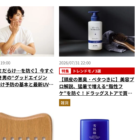
 19:00
2026/07/31 22:00
ミだらけ…を防ぐ】今すぐ
特集
トレンドモノ3選
き男の“グッドエイジン
【頭皮の悪臭・ベタつきに】美容プ
焼け予防の基本と最新UVア
ロ解説、猛暑で増える“脂性フ
美容家＆ブランド代表がプ
ケ”を防ぐ！ドラッグストアで買え
指南／大人の価値向上研究
る優秀ヘアケア3選
雑貨