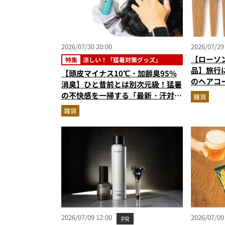
2026/07/30 20:00
2026/07/29
【ローソ
特集
涼しい！「猛暑対策グッズ」
品】旅行
【頭皮マイナス10℃・加齢臭95％
のヘアコ
消臭】ひと昔前とは別次元級！猛暑
を無印マ
の不快感を一掃する「最新・汗対策
雑貨
グッズ」5選
雑貨
2026/07/09 12:00
2026/07/09
PR