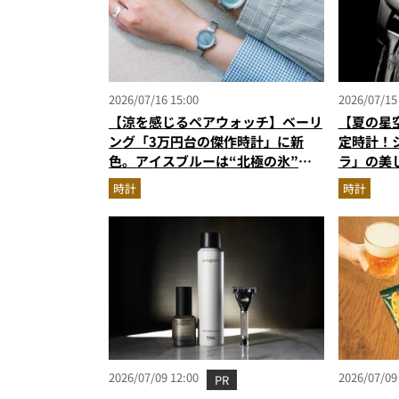
2026/07/16 15:00
2026/07/15
【涼を感じるペアウォッチ】ベーリ
【夏の星
ング「3万円台の傑作時計」に新
定時計！
色。アイスブルーは“北極の氷”を
ラ」の美
思わせる美しさ
時計
時計
2026/07/09 12:00
2026/07/09
PR