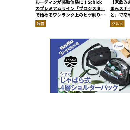
ルーティンが感動体験に！Schick
【家飲み
のプレミアムライン「プロジスタ」
まみスナ
で始めるワンランク上のヒゲ剃り習
と」で簡
慣
雑貨
グルメ