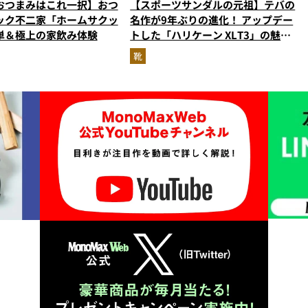
おつまみはこれ一択】おつ
【スポーツサンダルの元祖】テバの
ック不二家「ホームサクッ
名作が9年ぶりの進化！ アップデー
単＆極上の家飲み体験
トした「ハリケーン XLT3」の魅力
を識者があらゆる角度から徹底解
靴
説！