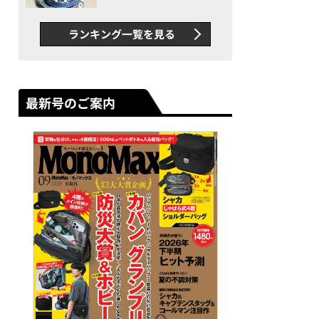
者が語る「GWR-B3000」最
新ムーブメントの衝撃
ランキング一覧を見る
最新号のご案内