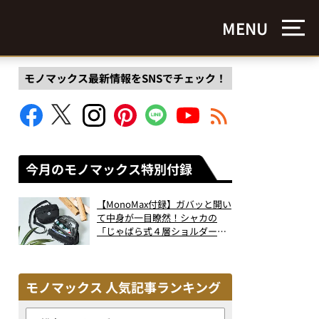
MENU
モノマックス最新情報をSNSでチェック！
今月のモノマックス特別付録
【MonoMax付録】ガバッと開い
て中身が一目瞭然！シャカの
「じゃばら式４層ショルダーバ
ッグ」は、出し入れのしやすさ
も過去最高レベルだった！
モノマックス 人気記事ランキング