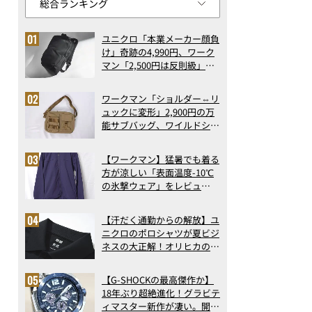
ユニクロ「本業メーカー顔負
け」奇跡の4,990円、ワーク
マン「2,500円は反則級」凄
い万能バッグ…ほか【リュッ
クの人気記事ランキングベス
ワークマン「ショルダー⇔リ
ト3】（2026年6月版）
ュックに変形」2,900円の万
能サブバッグ、ワイルドシン
グス“水に強い”初コラボ付
録…ほか【休日バッグの人気
【ワークマン】猛暑でも着る
記事ランキングベスト3】
方が涼しい「表面温度-10℃
（2026年6月版）
の氷撃ウェア」をレビュ
ー！“腕だけ濡らすのが正
解”の気化冷却機能が凄い
【汗だく通勤からの解放】ユ
ニクロのポロシャツが夏ビジ
ネスの大正解！オリヒカの透
け防止シャツも優秀。酷暑も
涼しい顔で働ける超快適ウエ
【G-SHOCKの最高傑作か】
アの実力
18年ぶり超絶進化！グラビテ
ィマスター新作が凄い。開発