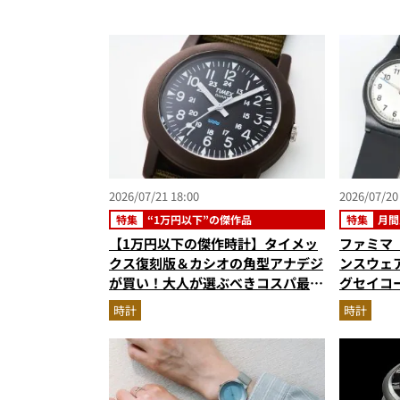
2026/07/21 18:00
2026/07/20
特集
“1万円以下”の傑作品
特集
月間
【1万円以下の傑作時計】タイメッ
ファミマ
クス復刻版＆カシオの角型アナデジ
ンスウェア
が買い！大人が選ぶべきコスパ最強
グセイコー
モデルを徹底解説
ノ…ほか
時計
時計
グベスト3