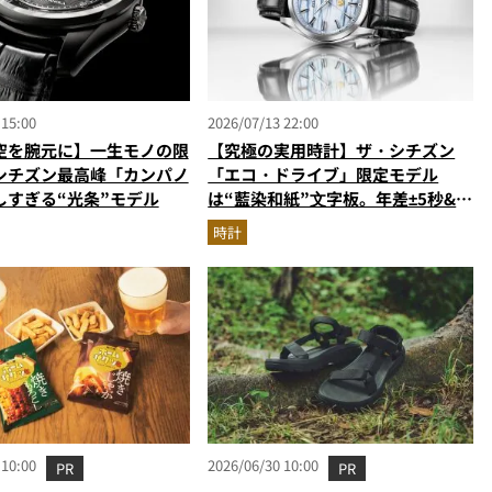
 15:00
2026/07/13 22:00
空を腕元に】一生モノの限
【究極の実用時計】ザ・シチズン
シチズン最高峰「カンパノ
「エコ・ドライブ」限定モデル
しすぎる“光条”モデル
は“藍染和紙”⽂字板。年差±5秒&永
久カレンダー搭載の一生モノ
時計
 10:00
2026/06/30 10:00
PR
PR