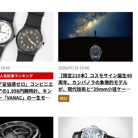
 19:00
2026/07/18 15:00
【限定210本】コスモサイン誕生40
人気記事ランキング
周年。カンパノラの象徴的モデル
「妥協感ゼロ」コンビニエ
が、現代技術と“39mm小径ケー
の1,998円腕時計、キン
ス”でアップデート！
「VANAC」の一生モ
時計
【時計の人気記事ランキン
】（2026年6月版）