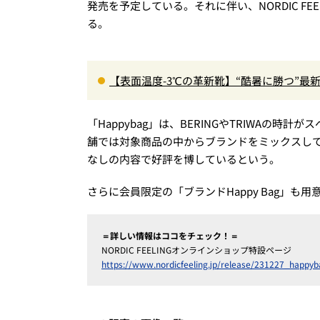
発売を予定している。それに伴い、NORDIC F
る。
【表面温度-3℃の革新靴】“酷暑に勝つ”
る1万円台セットアップほか
「Happybag」は、BERINGやTRIWAの時計
舗では対象商品の中からブランドをミックスして「
なしの内容で好評を博しているという。
さらに会員限定の「ブランドHappy Bag」も
＝詳しい情報はココをチェック！＝
NORDIC FEELINGオンラインショップ特設ページ
https://www.nordicfeeling.jp/release/231227_happyb