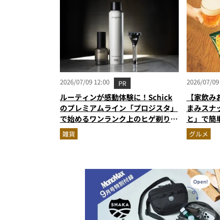
2026/07/09 12:00
2026/07/09
PR
ルーティンが感動体験に！Schick
【家飲み
のプレミアムライン「プロジスタ」
まみスナ
で始めるワンランク上のヒゲ剃り習
と」で簡
慣
雑貨
グルメ