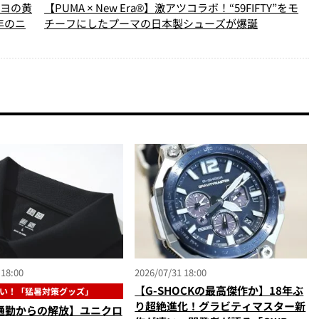
マヨの黄
【PUMA × New Era®】激アツコラボ！“59FIFTY”をモ
年のニ
チーフにしたプーマの日本製シューズが爆誕
 18:00
2026/07/31 18:00
【G-SHOCKの最高傑作か】18年ぶ
い！「猛暑対策グッズ」
り超絶進化！グラビティマスター新
通勤からの解放】ユニクロ