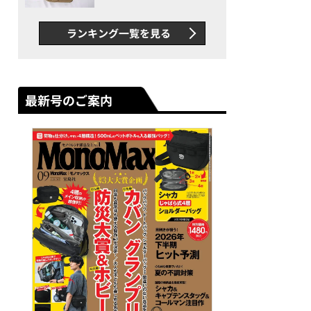
グス“水に強い”初コラボ付
録…ほか【休日バッグの人気
ランキング一覧を見る
記事ランキングベスト3】
（2026年6月版）
最新号のご案内