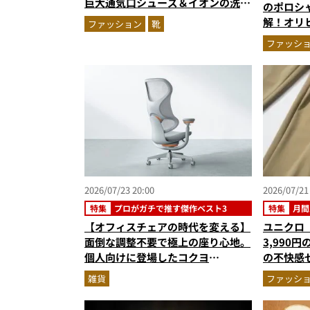
巨大通気口シューズ＆イオンの洗え
のポロシ
る1万円台セットアップほか
解！オリ
ファッション
靴
秀。酷暑
ファッシ
ウエアの
2026/07/23 20:00
2026/07/21
特集
プロがガチで推す傑作ベスト3
特集
月間
【オフィスチェアの時代を変える】
ユニクロ
面倒な調整不要で極上の座り心地。
3,990
個人向けに登場したコクヨ
の不快感
「ingCloud」が自宅のデスクワー
ップ…ほ
雑貨
ファッシ
クを激変させる3つの理由
記事ランキ
6月版）