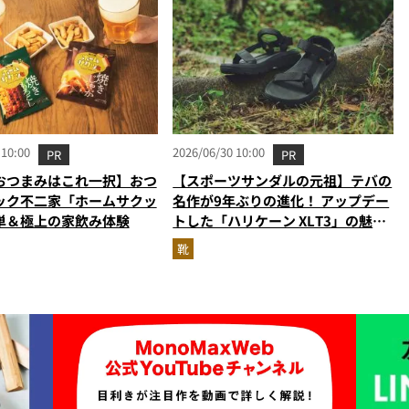
 10:00
2026/06/30 10:00
PR
PR
おつまみはこれ一択】おつ
【スポーツサンダルの元祖】テバの
ック不二家「ホームサクッ
名作が9年ぶりの進化！ アップデー
単＆極上の家飲み体験
トした「ハリケーン XLT3」の魅力
を識者があらゆる角度から徹底解
靴
説！