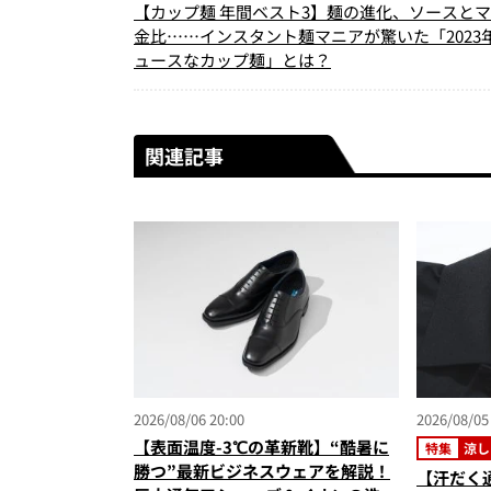
【カップ麺 年間ベスト3】麺の進化、ソースと
金比……インスタント麺マニアが驚いた「2023
ュースなカップ麺」とは？
関連記事
2026/08/06 20:00
2026/08/05
【表面温度-3℃の革新靴】“酷暑に
特集
涼し
勝つ”最新ビジネスウェアを解説！
【汗だく