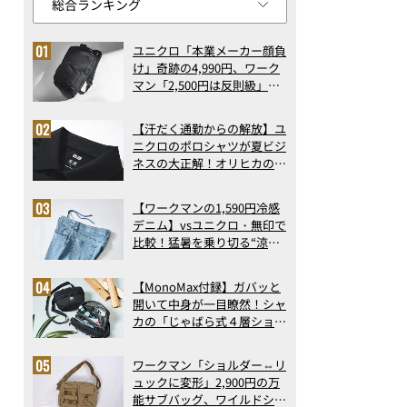
ユニクロ「本業メーカー顔負
け」奇跡の4,990円、ワーク
マン「2,500円は反則級」凄
い万能バッグ…ほか【リュッ
クの人気記事ランキングベス
【汗だく通勤からの解放】ユ
ト3】（2026年6月版）
ニクロのポロシャツが夏ビジ
ネスの大正解！オリヒカの透
け防止シャツも優秀。酷暑も
涼しい顔で働ける超快適ウエ
【ワークマンの1,590円冷感
アの実力
デニム】vsユニクロ・無印で
比較！猛暑を乗り切る“涼感
ロングパンツ”3選を徹底解
剖。接触冷感から綿100%ま
【MonoMax付録】ガバッと
で決定版
開いて中身が一目瞭然！シャ
カの「じゃばら式４層ショル
ダーバッグ」は、出し入れの
しやすさも過去最高レベルだ
ワークマン「ショルダー⇔リ
った！
ュックに変形」2,900円の万
能サブバッグ、ワイルドシン