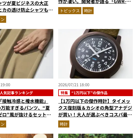
作が凄い。開発者が語る「GWR-
ャツが夏ビジネスの大正
B3000」最新ムーブメントの衝撃
ヒカの透け防止シャツも優
トピックス
時計
も涼しい顔で働ける超快適
ョン
実力
 19:00
2026/07/21 18:00
人気記事ランキング
特集
“1万円以下”の傑作品
「接触冷感と撥水機能」
【1万円以下の傑作時計】タイメッ
円の万能すぎるパンツ、“夏
クス復刻版＆カシオの角型アナデジ
ゼロ”風が抜けるセットア
が買い！大人が選ぶべきコスパ最強
か【ビジネスウェアの人気
モデルを徹底解説
ョン
時計
ングベスト3】（2026年