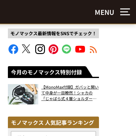
MENU
モノマックス最新情報をSNSでチェック！
今月のモノマックス特別付録
【MonoMax付録】ガバッと開い
て中身が一目瞭然！シャカの
「じゃばら式４層ショルダーバ
ッグ」は、出し入れのしやすさ
も過去最高レベルだった！
モノマックス 人気記事ランキング