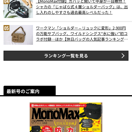
【MonoMax付録】ガバッと開いて中身が一目瞭然！
シャカの「じゃばら式４層ショルダーバッグ」は、出
し入れのしやすさも過去最高レベルだった！
ワークマン「ショルダー⇔リュックに変形」2,900円
の万能サブバッグ、ワイルドシングス“水に強い”初コ
ラボ付録…ほか【休日バッグの人気記事ランキングベ
スト3】（2026年6月版）
ランキング一覧を見る
最新号のご案内