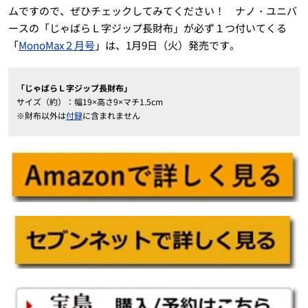
ムですので、ぜひチェックしてみてください！ ナノ・ユニバ
ースの「じゃばらＬ字ジップ長財布」が必ず１つ付いてくる
「
MonoMax２月号
」は、1月9日（火）発売です。
「じゃばらＬ字ジップ長財布」
サイズ（約）：幅19×高さ9×マチ1.5cm
※財布以外は
付録
に含まれません