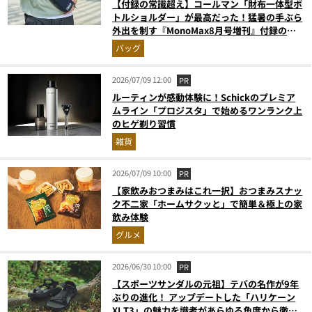
【付録の常識超え】コールマン「財布一体型ボ
トルショルダー」が最高だった！猛暑の手ぶら
外出を制す『MonoMax8月号増刊』付録の実
力をスタイリストが徹底レポ
バッグ
2026/07/09 12:00
PR
ルーティンが感動体験に！Schickのプレミア
ムライン「プロジスタ」で始めるワンランク上
のヒゲ剃り習慣
雑貨
2026/07/09 10:00
PR
【家飲みおつまみはこれ一択】おつまみスナッ
ク不二家「ホームサクッと」で簡単＆極上の家
飲み体験
グルメ
2026/06/30 10:00
PR
【スポーツサンダルの元祖】テバの名作が9年
ぶりの進化！ アップデートした「ハリケーン
XLT3」の魅力を識者があらゆる角度から徹底