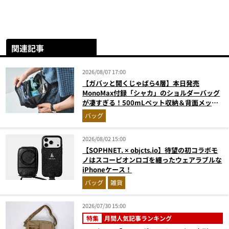
関連記事
2026/08/07 17:00
【ガバッと開くじゃばら4層】本日発売
MonoMax付録「シャカ」のショルダーバッグ
が凄すぎる！500mLペット収納＆背面メッシ
ュでベタつかない
バッグ
2026/08/02 15:00
【SOPHNET. × objcts.io】待望の初コラボモ
ノはスコーピオンロゴを纏ったウェアラブルな
iPhoneケース！
バッグ
雑貨
2026/07/30 15:00
特集
月間人気記事ランキング