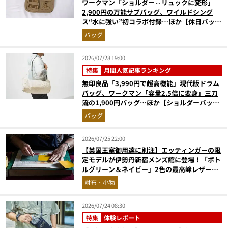
ワークマン「ショルダー⇔リュックに変形」
2,900円の万能サブバッグ、ワイルドシング
ス“水に強い”初コラボ付録…ほか【休日バッグ
の人気記事ランキングベスト3】（2026年6月
バッグ
版）
2026/07/28 19:00
特集
月間人気記事ランキング
無印良品「3,990円で超高機能」現代版ドラム
バッグ、ワークマン「容量2.5倍に変身」三刀
流の1,900円バッグ…ほか【ショルダーバッグ
の人気記事ランキングベスト3】（2026年6月
バッグ
版）
2026/07/25 22:00
【英国王室御用達に別注】エッティンガーの限
定モデルが伊勢丹新宿メンズ館に登場！「ボト
ルグリーン＆ネイビー」2色の最高峰レザーグ
ッズに注目
財布・小物
2026/07/24 08:30
特集
体験レポート