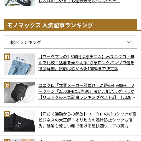
し入れのしやすさも過去最高レベルだった！
モノマックス 人気記事ランキング
【ワークマンの1,590円冷感デニム】vsユニクロ・無
印で比較！猛暑を乗り切る“涼感ロングパンツ”3選を
徹底解剖。接触冷感から綿100%まで決定版
ユニクロ「本業メーカー顔負け」奇跡の4,990円、ワ
ークマン「2,500円は反則級」凄い万能バッグ…ほか
【リュックの人気記事ランキングベスト3】（2026年
6月版）
【汗だく通勤からの解放】ユニクロのポロシャツが夏
ビジネスの大正解！オリヒカの透け防止シャツも優
秀。酷暑も涼しい顔で働ける超快適ウエアの実力