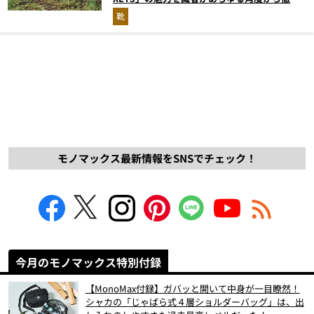
解説！
靴
モノマックス最新情報をSNSでチェック！
今月のモノマックス特別付録
【MonoMax付録】ガバッと開いて中身が一目瞭然！
シャカの「じゃばら式４層ショルダーバッグ」は、出