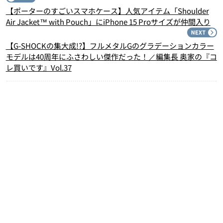
【ポーターのすごいスマホケース】人気アイテム「Shoulder
Air Jacket™ with Pouch」にiPhone 15 Proサイズが仲間入り
N
【G-SHOCKの集大成!?】フルメタルGのグラデーションカラー
モデルは40周年にふさわしい傑作だった！／編集長 奥家の『コ
レ買いです』Vol.37