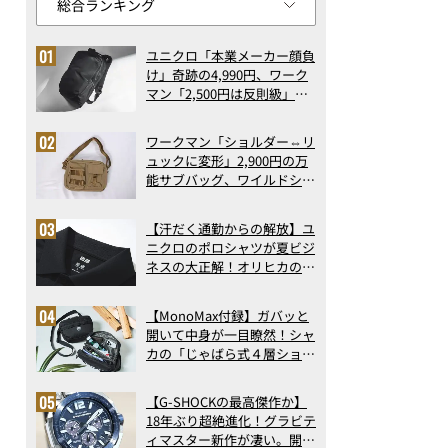
ユニクロ「本業メーカー顔負
け」奇跡の4,990円、ワーク
マン「2,500円は反則級」凄
い万能バッグ…ほか【リュッ
クの人気記事ランキングベス
ワークマン「ショルダー⇔リ
ト3】（2026年6月版）
ュックに変形」2,900円の万
能サブバッグ、ワイルドシン
グス“水に強い”初コラボ付
録…ほか【休日バッグの人気
【汗だく通勤からの解放】ユ
記事ランキングベスト3】
ニクロのポロシャツが夏ビジ
（2026年6月版）
ネスの大正解！オリヒカの透
け防止シャツも優秀。酷暑も
涼しい顔で働ける超快適ウエ
【MonoMax付録】ガバッと
アの実力
開いて中身が一目瞭然！シャ
カの「じゃばら式４層ショル
ダーバッグ」は、出し入れの
しやすさも過去最高レベルだ
【G-SHOCKの最高傑作か】
った！
18年ぶり超絶進化！グラビテ
ィマスター新作が凄い。開発