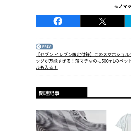
モノマ
【セブン-イレブン限定付録】このスマホショル
ッグが万能すぎる！薄マチなのに500mLのペッ
ルも入る！
関連記事