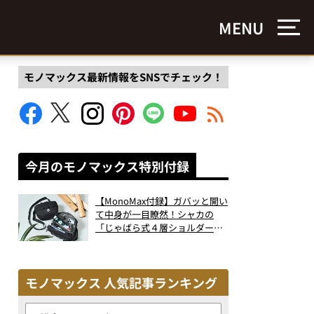
MENU
モノマックス最新情報をSNSでチェック！
今月のモノマックス特別付録
【MonoMax付録】ガバッと開い
て中身が一目瞭然！シャカの
「じゃばら式４層ショルダーバ
ッグ」は、出し入れのしやすさ
も過去最高レベルだった！
モノマックス 人気記事ランキング