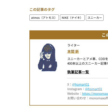
この記事のタグ
atmos（アトモス）
NIKE（ナイキ）
スニーカー
こ
ライター
本間 新
スニーカーとアメ車、COD
400本以上のスニーカー記
執筆記事一覧
X：
@homart01
Instagram：
@homart01
Website：
https://monomax.
お問い合わせ：monomaxofficia