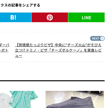
ックスの記事をシェアする
LINE
PREV
N
ダーバ
【背徳感たっぷりピザ】中央に“チーズ火山”がそびえ
トボト
立つ!? ドミノ・ピザ「チーズボルケーノ」を実食レビ
ュー