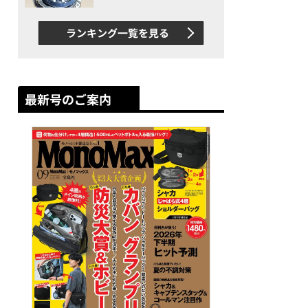
者が語る「GWR-B3000」最
新ムーブメントの衝撃
ランキング一覧を見る
最新号のご案内