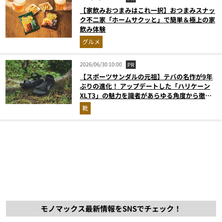
【家飲みおつまみはこれ一択】おつまみスナッ
ク不二家「ホームサクッと」で簡単＆極上の家
飲み体験
グルメ
2026/06/30 10:00
PR
【スポーツサンダルの元祖】テバの名作が9年
ぶりの進化！ アップデートした「ハリケーン
XLT3」の魅力を識者があらゆる角度から徹底
解説！
靴
モノマックス最新情報をSNSでチェック！