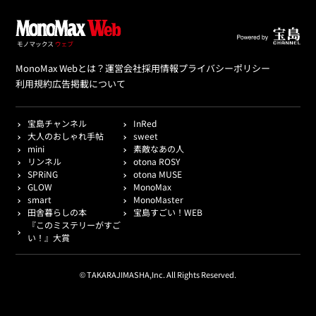
MonoMax Webとは？
運営会社
採用情報
プライバシーポリシー
利用規約
広告掲載について
宝島チャンネル
InRed
大人のおしゃれ手帖
sweet
mini
素敵なあの人
リンネル
otona ROSY
SPRiNG
otona MUSE
GLOW
MonoMax
smart
MonoMaster
田舎暮らしの本
宝島すごい！WEB
『このミステリーがすご
い！』大賞
© TAKARAJIMASHA,Inc. All Rights Reserved.