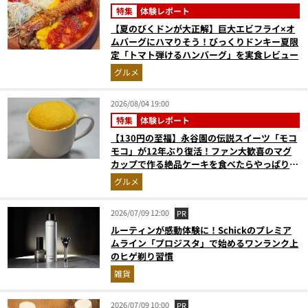
特集
体験レポート
【夏のびくドンが大正解】巨大エビフライ×オ
ムバーグにハマりそう！びっくりドンキー夏限
定「トマト弾けるハンバーグ」を実食レビュー
グルメ
2026/08/04 19:00
特集
体験レポート
【130円の至福】永谷園の伝説スイーツ「モコ
モコ」が12年ぶり復活！ファン大歓喜のマグ
カップで作る絶品ケーキを食べたらやっぱり最
高にウマかった
グルメ
2026/07/09 12:00
PR
ルーティンが感動体験に！Schickのプレミア
ムライン「プロジスタ」で始めるワンランク上
のヒゲ剃り習慣
雑貨
2026/07/09 10:00
PR