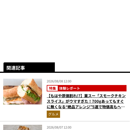
関連記事
2026/08/08 12:00
特集
体験レポート
【もはや原価割れ!?】業スー「スモークチキン
スライス」がウマすぎた！700gあってもすぐ
に無くなる“絶品アレンジ”5選で物価高もへっ
ちゃら
グルメ
2026/08/07 12:00