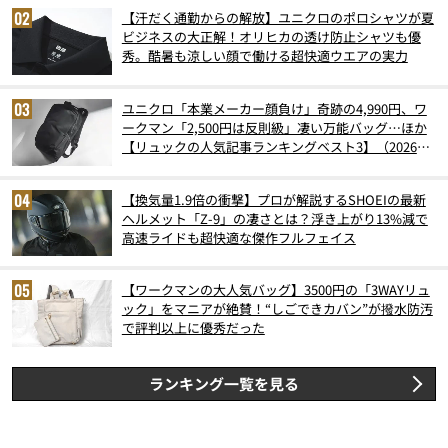
【汗だく通勤からの解放】ユニクロのポロシャツが夏
ビジネスの大正解！オリヒカの透け防止シャツも優
秀。酷暑も涼しい顔で働ける超快適ウエアの実力
ユニクロ「本業メーカー顔負け」奇跡の4,990円、ワ
ークマン「2,500円は反則級」凄い万能バッグ…ほか
【リュックの人気記事ランキングベスト3】（2026年
6月版）
【換気量1.9倍の衝撃】プロが解説するSHOEIの最新
ヘルメット「Z-9」の凄さとは？浮き上がり13%減で
高速ライドも超快適な傑作フルフェイス
【ワークマンの大人気バッグ】3500円の「3WAYリュ
ック」をマニアが絶賛！“しごできカバン”が撥水防汚
で評判以上に優秀だった
ランキング一覧を見る