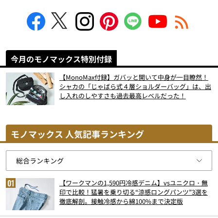
今月のモノマックス特別付録
【MonoMax付録】ガバッと開いて中身が一目瞭然！
シャカの「じゃばら式４層ショルダーバッグ」は、出
し入れのしやすさも過去最高レベルだった！
モノマックス 人気記事ランキング
【ワークマンの1,590円冷感デニム】vsユニクロ・無
印で比較！猛暑を乗り切る“涼感ロングパンツ”3選を
徹底解剖。接触冷感から綿100%まで決定版