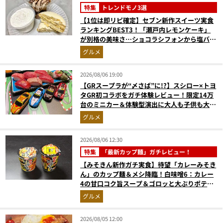
特集
トレンドモノ3選
【1位は即リピ確定】セブン新作スイーツ実食
ランキングBEST3！「瀬戸内レモンケーキ」
が別格の美味さ…ショコラシフォンから塩バニ
ラプリンまで本気レビュー
グルメ
2026/08/06 19:00
【GRスープラが“〆さば”に!?】スシロー×トヨ
タGR初コラボをガチ体験レビュー！限定14万
台のミニカー＆体験型演出に大人も子供も大興
奮間違いなし
グルメ
2026/08/06 12:30
特集
「最新カップ麺」ガチレビュー！
【みそきん新作ガチ実食】待望「カレーみそき
ん」のカップ麺＆メシ降臨！白味噌6：カレー
4の甘口コク旨スープ＆ゴロッと大ぶりポテト
に歓喜
グルメ
2026/08/05 12:00