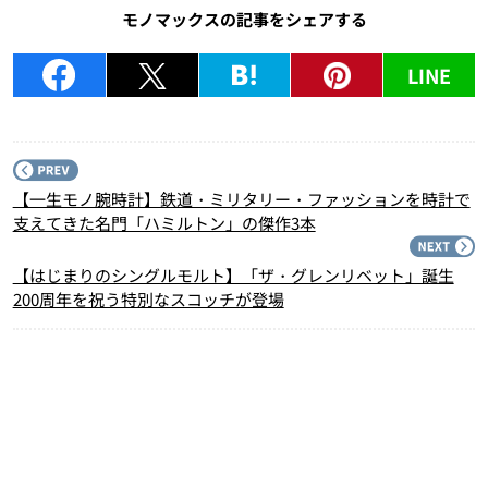
モノマックスの記事をシェアする
LINE
P
【一生モノ腕時計】鉄道・ミリタリー・ファッションを時計で
支えてきた名門「ハミルトン」の傑作3本
N
【はじまりのシングルモルト】「ザ・グレンリベット」誕生
200周年を祝う特別なスコッチが登場