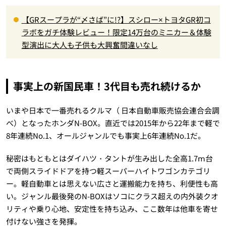
【GRスープラが“〆さば”に!?】スシロー×トヨタGR初コ
ラボをガチ体験レビュー！限定14万台のミニカー＆体験
型演出に大人も子供も大興奮間違いなし
事実上の新国民車！3代目も売れ続けるか
いまや日本で一番売れるクルマ（ 日本自動車販売協会連合会調
べ）となったホンダN-BOX。直近では2015年から22年まで軽で
8年連続No.1、オールジャンルでも事実上6年連続No.1だ。
秘密はもともとはダイハツ・タントが生み出した全高1.7ⅿ台
で両側スライドドアを持つ軽スーパーハイトワゴンカテゴリ
ー。軽自動車とは思えない広さと運搬能力を持ち、利便性も高
い。ジャンル最後発のN-BOXはソコにクラス超えの内外装クオ
リティや乗り心地、安定性を持ち込み、ここ数年は他車を寄せ
付けない強さを発揮。