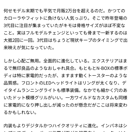
何せモデル末期でも平気で月販2万台を超えるのだ。かつての
カローラやフィットに負けない人気っぷり。そこで昨年登場の
3代目に注目が集まっていたがキモは骨格サイズがほぼ不変な
こと。実はフルモデルチェンジといっても骨まで一新するのは
大抵2回に一回。3代目はちょうど現状キープのタイミングで出
来映えが気になっていた。
しかし心配ご無用。全面的に進化している。エクステリアはま
るで無印良品のようなおしゃれ具合。もともとN-BOXの標準ボ
ディは特に家電的だったが、ますます動くトースターのような
品質感。フロントのLEDヘッドライトはリングが太くなり、デ
イタイムランニングライトも標準装備。なかでも細かく穴のあ
いたドット模様グリルがいい。一方ワイルドなカスタムも同様
に家電的になり押し出しが減ったのが懸念だがここは将来変わ
るかもしれない。
内装もよりデジタルかつハイクオリティに進化。インパネはシ