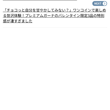
N
「チョコっと自分を甘やかしてみない？」ワンコインで楽しめ
る贅沢体験！プレミアムガーナのバレンタイン限定3品の特別
感が凄すぎました