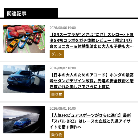
関連記事
2026/08/06 19:00
【GRスープラが“〆さば”に!?】スシロー×トヨ
タGR初コラボをガチ体験レビュー！限定14万
台のミニカー＆体験型演出に大人も子供も大興
奮間違いなし
グルメ
2026/08/02 10:00
【日本の大人のためのアコード】ホンダの最高
峰セダンがデザイン改良。先進の安全技術と磨
き抜かれた美しさでさらに上質に
乗り物
2026/08/01 10:00
【人気FRピュアスポーツがさらに進化】最新
「スバル BRZ」はレースの血統と先進アイサ
イトを宿す傑作へ
乗り物