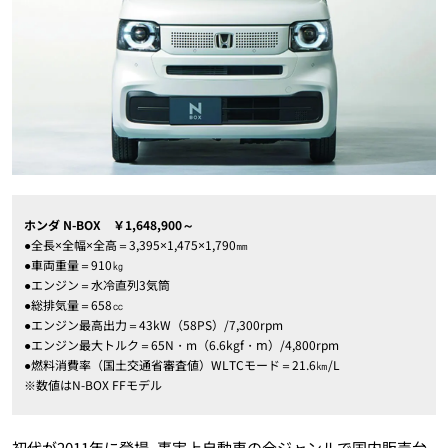
ホンダ N-BOX
￥1,648,900～
●全長×全幅×全高＝3,395×1,475×1,790㎜
●車両重量＝910㎏
●エンジン＝水冷直列3気筒
●総排気量＝658㏄
●エンジン最高出力＝43kW（58PS）/7,300rpm
●エンジン最大トルク＝65N・m（6.6kgf・ⅿ）/4,800rpm
●燃料消費率（国土交通省審査値）WLTCモード＝21.6㎞/L
※数値はN-BOX FFモデル
初代が2011年に登場､事実上自動車の全ジャンルで国内販売台