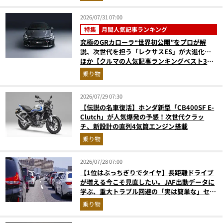
2026/07/31 07:00
特集
月間人気記事ランキング
究極のGRカローラ“世界初公開”をプロが解
説、次世代を担う「レクサスES」が大進化…
ほか【クルマの人気記事ランキングベスト3】
（2026年6月版）
乗り物
2026/07/29 07:30
【伝説の名車復活】ホンダ新型「CB400SF E-
Clutch」が人気爆発の予感！次世代クラッ
チ、新設計の直列4気筒エンジン搭載
乗り物
2026/07/28 07:00
【1位はぶっちぎりでタイヤ】長距離ドライブ
が増える今こそ見直したい。JAF出動データに
学ぶ、重大トラブル回避の「実は簡単な」セル
フメンテ術
乗り物