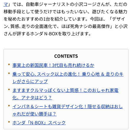
マ
」では、自動車ジャーナリストの小沢コージさんが、ただの
移動手段として使うだけではもったいない、遊びたくなる魅力
を秘めたおすすめの1台を紹介しています。今回は、「デザイ
ン､質感､走りの全面進化で、ほぼ死角ナシの最高傑作」と小沢
さんが評するホンダ N-BOXを取り上げます。
CONTENTS
事実上の新国民車！3代目も売れ続けるか
乗って安心､スペック以上の進化！ 乗り心地 ＆ 走りのキ
レがさらにアップ
ますますクルマっぽくない上質感！このおしゃれ家電
化、アナタはどう？
インパネ＆シートも雑貨デザイン化！隠せる収納はおし
ゃれだが使い勝手は？
ホンダ「N-BOX」スペック