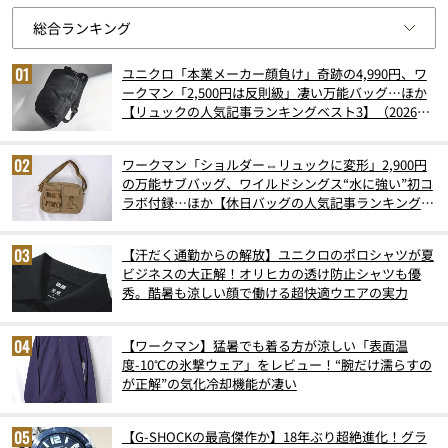
ユニクロ「本業メーカー顔負け」奇跡の4,990円、ワ
ークマン「2,500円は反則級」凄い万能バッグ…ほか
【リュックの人気記事ランキングベスト3】（2026年
6月版）
ワークマン「ショルダー⇔リュックに変形」2,900円
の万能サブバッグ、ワイルドシングス“水に強い”初コ
ラボ付録…ほか【休日バッグの人気記事ランキングベ
スト3】（2026年6月版）
【汗だく通勤からの解放】ユニクロのポロシャツが夏
ビジネスの大正解！オリヒカの透け防止シャツも優
秀。酷暑も涼しい顔で働ける超快適ウエアの実力
【ワークマン】猛暑でも着る方が涼しい「表面温
度-10℃の氷撃ウェア」をレビュー！“腕だけ濡らすの
が正解”の気化冷却機能が凄い
【G-SHOCKの最高傑作か】18年ぶり超絶進化！グラ