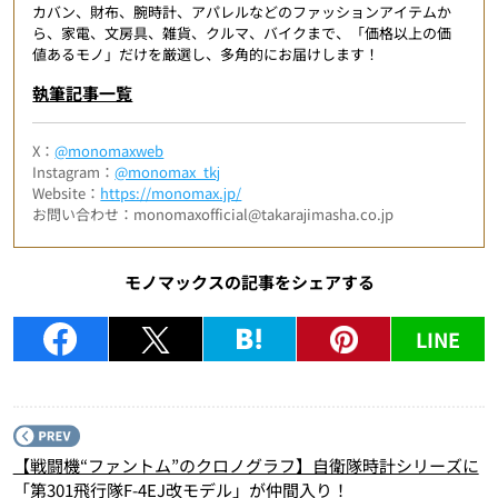
カバン、財布、腕時計、アパレルなどのファッションアイテムか
ら、家電、文房具、雑貨、クルマ、バイクまで、「価格以上の価
値あるモノ」だけを厳選し、多角的にお届けします！
執筆記事一覧
X：
@monomaxweb
Instagram：
@monomax_tkj
Website：
https://monomax.jp/
お問い合わせ：monomaxofficial@takarajimasha.co.jp
モノマックスの記事をシェアする
LINE
P
【戦闘機“ファントム”のクロノグラフ】自衛隊時計シリーズに
「第301飛行隊F-4EJ改モデル」が仲間入り！