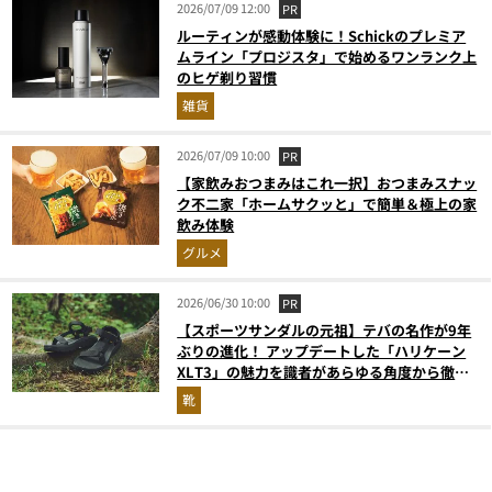
2026/07/09 12:00
PR
ルーティンが感動体験に！Schickのプレミア
ムライン「プロジスタ」で始めるワンランク上
のヒゲ剃り習慣
雑貨
2026/07/09 10:00
PR
【家飲みおつまみはこれ一択】おつまみスナッ
ク不二家「ホームサクッと」で簡単＆極上の家
飲み体験
グルメ
2026/06/30 10:00
PR
【スポーツサンダルの元祖】テバの名作が9年
ぶりの進化！ アップデートした「ハリケーン
XLT3」の魅力を識者があらゆる角度から徹底
解説！
靴