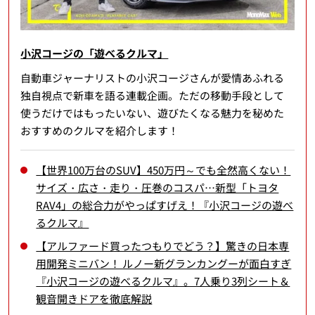
小沢コージの「遊べるクルマ」
自動車ジャーナリストの小沢コージさんが愛情あふれる
独自視点で新車を語る連載企画。ただの移動手段として
使うだけではもったいない、遊びたくなる魅力を秘めた
おすすめのクルマを紹介します！
【世界100万台のSUV】450万円～でも全然高くない！
サイズ・広さ・走り・圧巻のコスパ…新型「トヨタ
RAV4」の総合力がやっぱすげえ！『小沢コージの遊べ
るクルマ』
【アルファード買ったつもりでどう？】驚きの日本専
用開発ミニバン！ ルノー新グランカングーが面白すぎ
『小沢コージの遊べるクルマ』。7人乗り3列シート＆
観音開きドアを徹底解説