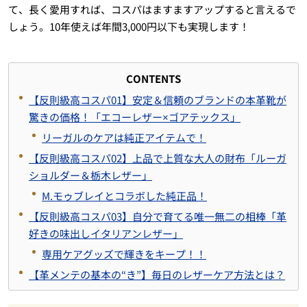
て、長く愛用すれば、コスパはますますアップすると言えるで
しょう。10年使えば年間3,000円以下も実現します！
CONTENTS
【反則級高コスパ01】安定＆信頼のブランドの本革靴が
驚きの価格！「エコーレザー×ゴアテックス」
リーガルのケアは純正アイテムで！
【反則級高コスパ02】上品で上質な大人の財布「ルーガ
ショルダー＆栃木レザー」
M.モゥブレイとコラボした純正品！
【反則級高コスパ03】自分で育てる唯一無二の相棒「革
好きの味出しイタリアンレザー」
専用ケアグッズで輝きをキープ！！
【革メンテの基本の“き”】毎日のレザーケア方法とは？