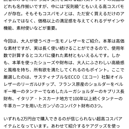
どれも名作揃いですが、中には“反則級”ともいえる高コスパモ
ノが存在。そもそもコスパモノとは、ただ安く買えるだけのア
イテムではなく、価格以上の満足感を与えてくれるデザインや
機能、素材使いなどが重要。
今回は、大人が使うべき一生モノレザーをご紹介。本革は高価
な素材ですが、実は長く使い続けることができるので、使用年
数で計算するとコスパに優れた素材ともいえるんです。しか
も、本革を使ったシューズや財布は、大人にふさわしい高級感
と風格を持ち、所有欲を満たしてくれるのもポイント。ここで
厳選したのは、サスティナブルなECCO（エコー）社製オイル
レザーのリーガルUチップ、フランス原産のショルダーをベル
ギー唯一のタンナーでなめしたルーガショルダーのキプリス長
財布、イタリア・トスカーナ地方で100年以上続くタンナーの
牛革カーフを用いたガンゾのコンパクト財布の3つ。
いずれも2万円台で購入できるのが信じられない超高コスパア
イテムとなっています。あわせて紹介するケアグッズを使っ