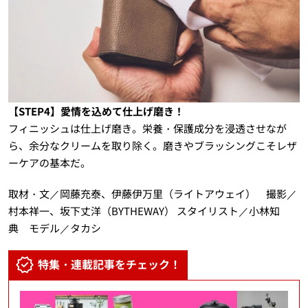
【STEP4】愛情を込めて仕上げ磨き！
フィニッシュは仕上げ磨き。栄養・保護成分を浸透させなが
ら、余分なクリームを取り除く。磨きやブラッシングこそレザ
ーケアの基本だ。
取材・文／岡藤充泰、伊藤伊万里（ライトアウェイ） 撮影／
村本祥一、坂下丈洋（BYTHEWAY） スタイリスト／小林知
典 モデル／タカシ
特集・連載記事をチェック！