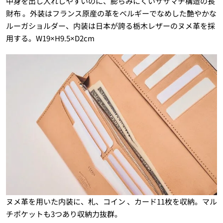
中身を出し入れしやすいのに、膨らみにくいササマチ構造の長
財布 。外装はフランス原産の革をベルギーでなめした艶やかな
ルーガショルダー、内装は日本が誇る栃木レザーのヌメ革を採
用する。W19×H9.5×D2cm
ヌメ革を用いた内装に、札、コイン 、カード11枚を収納。マル
チポケットも3つあり収納力抜群。