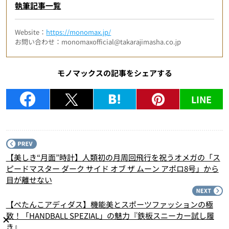
執筆記事一覧
Website：
https://monomax.jp/
お問い合わせ：monomaxofficial@takarajimasha.co.jp
モノマックスの記事をシェアする
LINE
P
【美しき“月面”時計】人類初の月周回飛行を祝うオメガの「ス
ピードマスター ダーク サイド オブ ザ ムーン アポロ8号」から
目が離せない
N
【ぺたんこアディダス】機能美とスポーツファッションの極
致！「HANDBALL SPEZIAL」の魅力『鉄板スニーカー試し履
き』