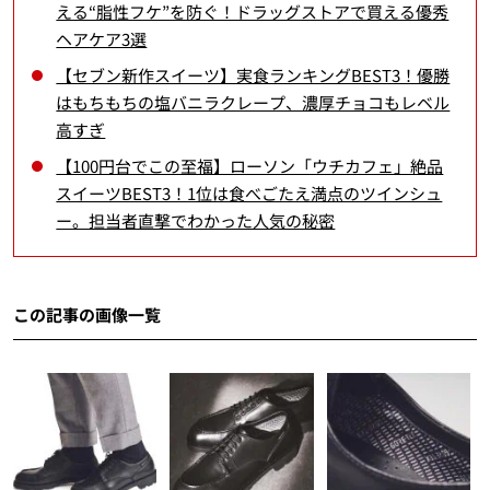
える“脂性フケ”を防ぐ！ドラッグストアで買える優秀
ヘアケア3選
【セブン新作スイーツ】実食ランキングBEST3！優勝
はもちもちの塩バニラクレープ、濃厚チョコもレベル
高すぎ
【100円台でこの至福】ローソン「ウチカフェ」絶品
スイーツBEST3！1位は食べごたえ満点のツインシュ
ー。担当者直撃でわかった人気の秘密
この記事の画像一覧