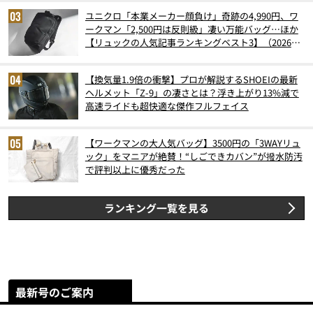
ユニクロ「本業メーカー顔負け」奇跡の4,990円、ワ
ークマン「2,500円は反則級」凄い万能バッグ…ほか
【リュックの人気記事ランキングベスト3】（2026年
6月版）
【換気量1.9倍の衝撃】プロが解説するSHOEIの最新
ヘルメット「Z-9」の凄さとは？浮き上がり13%減で
高速ライドも超快適な傑作フルフェイス
【ワークマンの大人気バッグ】3500円の「3WAYリュ
ック」をマニアが絶賛！“しごできカバン”が撥水防汚
で評判以上に優秀だった
ランキング一覧を見る
最新号のご案内