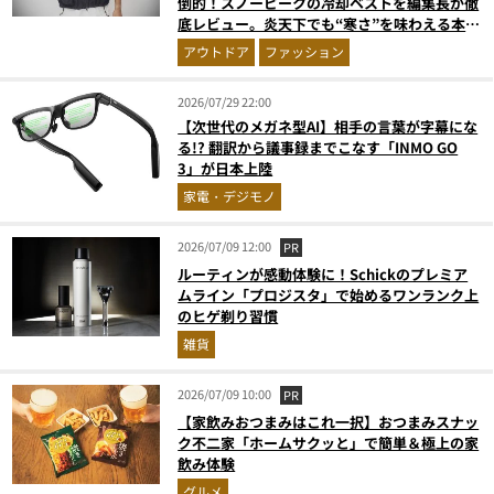
倒的！スノーピークの冷却ベストを編集長が徹
底レビュー。炎天下でも“寒さ”を味わえる本気
のギア『コレ買いです』Vol.172
アウトドア
ファッション
2026/07/29 22:00
【次世代のメガネ型AI】相手の言葉が字幕にな
る!? 翻訳から議事録までこなす「INMO GO
3」が日本上陸
家電・デジモノ
2026/07/09 12:00
PR
ルーティンが感動体験に！Schickのプレミア
ムライン「プロジスタ」で始めるワンランク上
のヒゲ剃り習慣
雑貨
2026/07/09 10:00
PR
【家飲みおつまみはこれ一択】おつまみスナッ
ク不二家「ホームサクッと」で簡単＆極上の家
飲み体験
グルメ