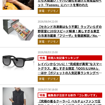
たら大間違い！ヤバい進化を遂げた育成型AIペ
ット「Fuzozo」にハートを奪われた
家電・デジモノ
2026/08/04 22:00
【セカンド冷凍庫はもう不要】ラップいらずの
野菜室に20分スピード解凍！美しすぎる東芝
の冷凍冷蔵庫「フリーザ」を徹底解説／No.1
モノ雑誌編集長が選ぶ『センスがいい家電』
家電・デジモノ
Vol.10
2026/08/03 15:00
特集
月間人気記事ランキング
レイバンからついに！“完成度が異常”なスマー
トグラス、美しすぎる限定「IQOS ILUMA i」
…ほか【ガジェットの人気記事ランキングベス
ト3】（2026年6月版）
家電・デジモノ
2026/07/30 18:00
特集
編集長が注目する新作「コレ買いです」
【究極の着るクーラー】ペルチェ×ファンで圧