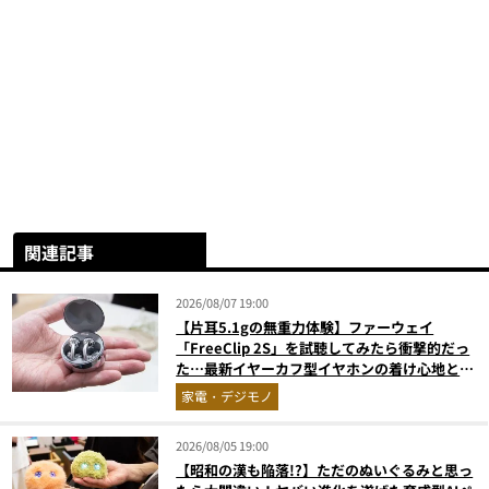
関連記事
2026/08/07 19:00
【片耳5.1gの無重力体験】ファーウェイ
「FreeClip 2S」を試聴してみたら衝撃的だっ
た…最新イヤーカフ型イヤホンの着け心地とAI
技術に感動
家電・デジモノ
2026/08/05 19:00
【昭和の漢も陥落!?】ただのぬいぐるみと思っ