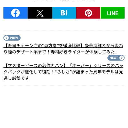
LINE
P
【寿司チェーン店の“恵方巻”を徹底比較】豪華海鮮系から変わ
り種のデザート系まで！寿司好きライターが体験してみた
N
【マスターピースの名作カバン】「オーバー」シリーズのバッ
クパックが進化して復刻！“らしさ”が詰まった周年モデルは見
逃し厳禁です