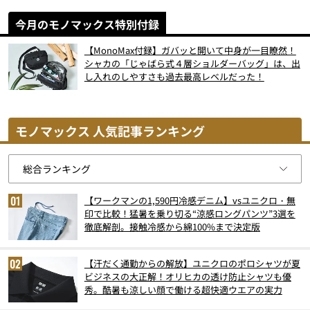
今月のモノマックス特別付録
【MonoMax付録】ガバッと開いて中身が一目瞭然！
シャカの「じゃばら式４層ショルダーバッグ」は、出
し入れのしやすさも過去最高レベルだった！
モノマックス 人気記事ランキング
【ワークマンの1,590円冷感デニム】vsユニクロ・無
印で比較！猛暑を乗り切る“涼感ロングパンツ”3選を
徹底解剖。接触冷感から綿100%まで決定版
【汗だく通勤からの解放】ユニクロのポロシャツが夏
ビジネスの大正解！オリヒカの透け防止シャツも優
秀。酷暑も涼しい顔で働ける超快適ウエアの実力