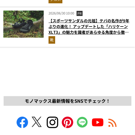
2026/06/30 10:00
PR
【スポーツサンダルの元祖】テバの名作が9年
ぶりの進化！ アップデートした「ハリケーン
XLT3」の魅力を識者があらゆる角度から徹底
解説！
靴
モノマックス最新情報をSNSでチェック！