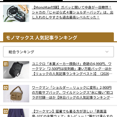
【MonoMax付録】ガバッと開いて中身が一目瞭然！
シャカの「じゃばら式４層ショルダーバッグ」は、出
し入れのしやすさも過去最高レベルだった！
モノマックス 人気記事ランキング
ユニクロ「本業メーカー顔負け」奇跡の4,990円、ワ
ークマン「2,500円は反則級」凄い万能バッグ…ほか
【リュックの人気記事ランキングベスト3】（2026年
6月版）
ワークマン「ショルダー⇔リュックに変形」2,900円
の万能サブバッグ、ワイルドシングス“水に強い”初コ
ラボ付録…ほか【休日バッグの人気記事ランキングベ
スト3】（2026年6月版）
【ワークマン】猛暑でも着る方が涼しい「表面温
度-10℃の氷撃ウェア」をレビュー！“腕だけ濡らすの