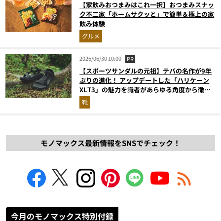
【家飲みおつまみはこれ一択】おつまみスナッ
ク不二家「ホームサクッと」で簡単＆極上の家
飲み体験
グルメ
2026/06/30 10:00
PR
【スポーツサンダルの元祖】テバの名作が9年
ぶりの進化！ アップデートした「ハリケーン
XLT3」の魅力を識者があらゆる角度から徹底
解説！
靴
モノマックス最新情報をSNSでチェック！
今月のモノマックス特別付録