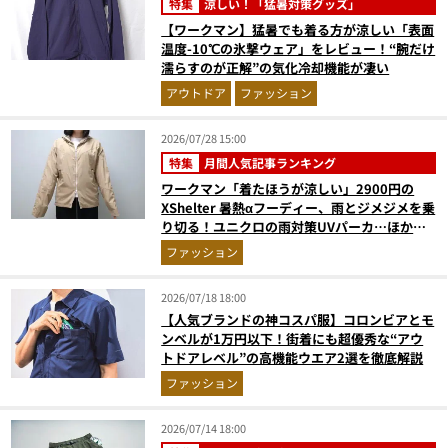
特集
涼しい！「猛暑対策グッズ」
【ワークマン】猛暑でも着る方が涼しい「表面
温度-10℃の氷撃ウェア」をレビュー！“腕だけ
濡らすのが正解”の気化冷却機能が凄い
アウトドア
ファッション
2026/07/28 15:00
特集
月間人気記事ランキング
ワークマン「着たほうが涼しい」2900円の
XShelter 暑熱αフーディー、雨とジメジメを乗
り切る！ユニクロの雨対策UVパーカ…ほか
【アウターの人気記事ランキングベスト3】
ファッション
（2026年6月版）
2026/07/18 18:00
【人気ブランドの神コスパ服】コロンビアとモ
ンベルが1万円以下！街着にも超優秀な“アウ
トドアレベル”の高機能ウエア2選を徹底解説
ファッション
2026/07/14 18:00