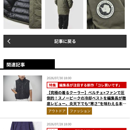
記事に戻る
関連記事
2026/07/30 18:00
特集
編集長が注目する新作「コレ買いです」
【究極の着るクーラー】ペルチェ×ファンで圧
倒的！スノーピークの冷却ベストを編集長が徹
底レビュー。炎天下でも“寒さ”を味わえる本気
のギア『コレ買いです』Vol.172
アウトドア
ファッション
2026/07/28 18:00