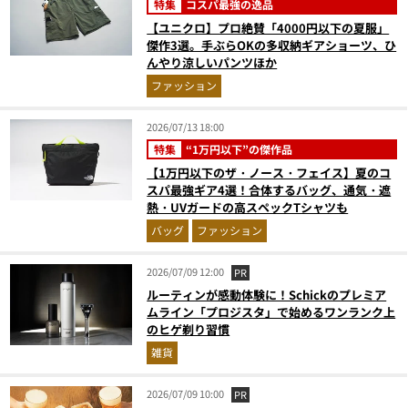
特集
コスパ最強の逸品
【ユニクロ】プロ絶賛「4000円以下の夏服」
傑作3選。手ぶらOKの多収納ギアショーツ、ひ
んやり涼しいパンツほか
ファッション
2026/07/13 18:00
特集
“1万円以下”の傑作品
【1万円以下のザ・ノース・フェイス】夏のコ
スパ最強ギア4選！合体するバッグ、通気・遮
熱・UVガードの高スペックTシャツも
バッグ
ファッション
2026/07/09 12:00
PR
ルーティンが感動体験に！Schickのプレミア
ムライン「プロジスタ」で始めるワンランク上
のヒゲ剃り習慣
雑貨
2026/07/09 10:00
PR