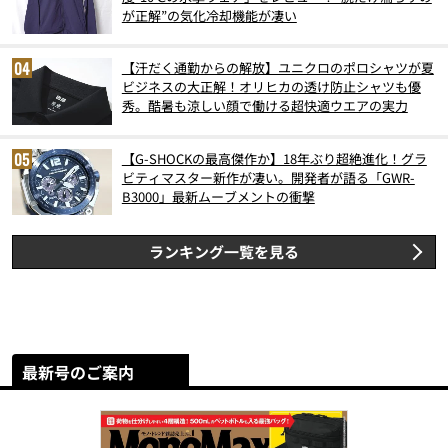
が正解”の気化冷却機能が凄い
【汗だく通勤からの解放】ユニクロのポロシャツが夏
ビジネスの大正解！オリヒカの透け防止シャツも優
秀。酷暑も涼しい顔で働ける超快適ウエアの実力
【G-SHOCKの最高傑作か】18年ぶり超絶進化！グラ
ビティマスター新作が凄い。開発者が語る「GWR-
B3000」最新ムーブメントの衝撃
ランキング一覧を見る
最新号のご案内