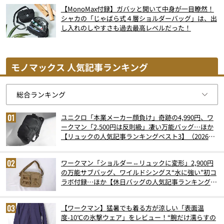
【MonoMax付録】ガバッと開いて中身が一目瞭然！
シャカの「じゃばら式４層ショルダーバッグ」は、出
し入れのしやすさも過去最高レベルだった！
モノマックス 人気記事ランキング
ユニクロ「本業メーカー顔負け」奇跡の4,990円、ワ
ークマン「2,500円は反則級」凄い万能バッグ…ほか
【リュックの人気記事ランキングベスト3】（2026年
6月版）
ワークマン「ショルダー⇔リュックに変形」2,900円
の万能サブバッグ、ワイルドシングス“水に強い”初コ
ラボ付録…ほか【休日バッグの人気記事ランキングベ
スト3】（2026年6月版）
【ワークマン】猛暑でも着る方が涼しい「表面温
度-10℃の氷撃ウェア」をレビュー！“腕だけ濡らすの