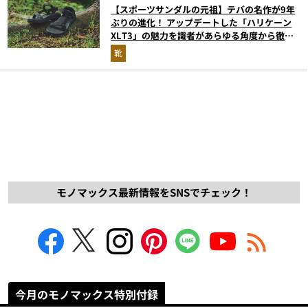
【スポーツサンダルの元祖】テバの名作が9年
ぶりの進化！ アップデートした「ハリケーン
XLT3」の魅力を識者があらゆる角度から徹底
解説！
靴
モノマックス最新情報をSNSでチェック！
今月のモノマックス特別付録