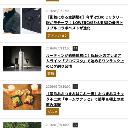
2026/08/02 22:00
【街着になる空調服®】今季は幻のミリタリー
服がモチーフ！ LOWERCASE×URBSの最強ト
リプルコラボベストが進化
ファッション
2026/07/09 12:00
PR
ルーティンが感動体験に！Schickのプレミア
ムライン「プロジスタ」で始めるワンランク上
のヒゲ剃り習慣
雑貨
2026/07/09 10:00
PR
【家飲みおつまみはこれ一択】おつまみスナッ
ク不二家「ホームサクッと」で簡単＆極上の家
飲み体験
グルメ
2026/06/30 10:00
PR