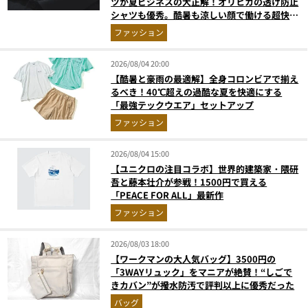
ツが夏ビジネスの大正解！オリヒカの透け防止
シャツも優秀。酷暑も涼しい顔で働ける超快適
ウエアの実力
ファッション
2026/08/04 20:00
【酷暑と豪雨の最適解】全身コロンビアで揃え
るべき！40℃超えの過酷な夏を快適にする
「最強テックウエア」セットアップ
ファッション
2026/08/04 15:00
【ユニクロの注目コラボ】世界的建築家・隈研
吾と藤本壮介が参戦！1500円で買える
「PEACE FOR ALL」最新作
ファッション
2026/08/03 18:00
【ワークマンの大人気バッグ】3500円の
「3WAYリュック」をマニアが絶賛！“しごで
きカバン”が撥水防汚で評判以上に優秀だった
バッグ