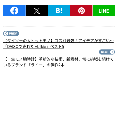
LINE
P
【ダイソーの大ヒットモノ】コスパ最強！アイデアがすごい…
「DAISOで売れた日用品」ベスト5
N
【一生モノ腕時計】革新的な技術、新素材、常に挑戦を続けて
いるブランド「ラドー」の傑作2本