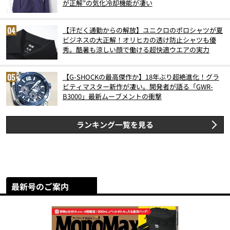
が正解”の気化冷却機能が凄い
【汗だく通勤からの解放】ユニクロのポロシャツが夏
ビジネスの大正解！オリヒカの透け防止シャツも優
秀。酷暑も涼しい顔で働ける超快適ウエアの実力
【G-SHOCKの最高傑作か】18年ぶり超絶進化！グラ
ビティマスター新作が凄い。開発者が語る「GWR-
B3000」最新ムーブメントの衝撃
ランキング一覧を見る
最新号のご案内