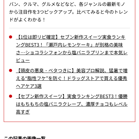
バン、クルマ、グルメなどなど、各ジャンルの最新モノ
から注目作を3つピックアップ。比べてみると今のトレン
ドがよくわかる！
【1位は即リピ確定】セブン新作スイーツ実食ランキ
ングBEST3！「瀬戸内レモンケーキ」が別格の美味
さ…ショコラシフォンから塩バニラプリンまで本気レ
ビュー
【頭皮の悪臭・ベタつきに】美容プロ解説、猛暑で増
える“脂性フケ”を防ぐ！ドラッグストアで買える優秀
ヘアケア3選
【セブン新作スイーツ】実食ランキングBEST3！優勝
はもちもちの塩バニラクレープ、濃厚チョコもレベル
高すぎ
この記事の画像一覧