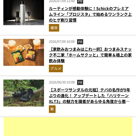
2026/07/09 12:00
PR
ルーティンが感動体験に！Schickのプレミア
ムライン「プロジスタ」で始めるワンランク上
のヒゲ剃り習慣
雑貨
2026/07/09 10:00
PR
【家飲みおつまみはこれ一択】おつまみスナッ
ク不二家「ホームサクッと」で簡単＆極上の家
飲み体験
グルメ
2026/06/30 10:00
PR
【スポーツサンダルの元祖】テバの名作が9年
ぶりの進化！ アップデートした「ハリケーン
XLT3」の魅力を識者があらゆる角度から徹底
解説！
靴