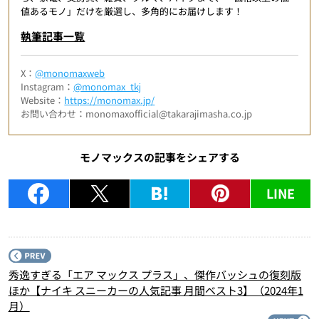
値あるモノ」だけを厳選し、多角的にお届けします！
執筆記事一覧
X：
@monomaxweb
Instagram：
@monomax_tkj
Website：
https://monomax.jp/
お問い合わせ：monomaxofficial@takarajimasha.co.jp
モノマックスの記事をシェアする
LINE
P
秀逸すぎる「エア マックス プラス」、傑作バッシュの復刻版
ほか【ナイキ スニーカーの人気記事 月間ベスト3】（2024年1
月）