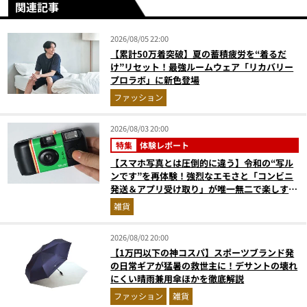
関連記事
2026/08/05 22:00
【累計50万着突破】夏の蓄積疲労を“着るだ
け”リセット！最強ルームウェア「リカバリー
プロラボ」に新色登場
ファッション
2026/08/03 20:00
特集
体験レポート
【スマホ写真とは圧倒的に違う】令和の“写ル
ンです”を再体験！強烈なエモさと「コンビニ
発送＆アプリ受け取り」が唯一無二で楽しすぎ
た
雑貨
2026/08/02 20:00
【1万円以下の神コスパ】スポーツブランド発
の日常ギアが猛暑の救世主に！デサントの壊れ
にくい晴雨兼用傘ほかを徹底解説
ファッション
雑貨