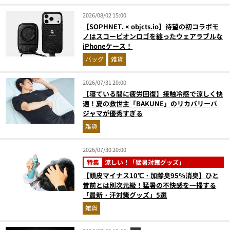
2026/08/02 15:00
【SOPHNET. × objcts.io】待望の初コラボモ
ノはスコーピオンロゴを纏ったウェアラブルな
iPhoneケース！
バッグ
雑貨
2026/07/31 20:00
【寝ている間に疲労回復】接触冷感で涼しく快
適！夏の救世主「BAKUNE」のリカバリーパ
ジャマが優秀すぎる
雑貨
2026/07/30 20:00
特集
涼しい！「猛暑対策グッズ」
【頭皮マイナス10℃・加齢臭95％消臭】ひと
昔前とは別次元級！猛暑の不快感を一掃する
「最新・汗対策グッズ」5選
雑貨