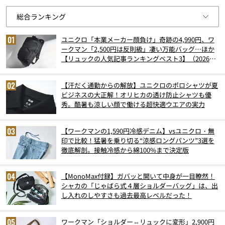
ユニクロ「本業メーカー顔負け」奇跡の4,990円、ワ
ークマン「2,500円は反則級」凄い万能バッグ…ほか
【リュックの人気記事ランキングベスト3】（2026年
6月版）
【汗だく通勤からの解放】ユニクロのポロシャツが夏
ビジネスの大正解！オリヒカの透け防止シャツも優
秀。酷暑も涼しい顔で働ける超快適ウエアの実力
【ワークマンの1,590円冷感デニム】vsユニクロ・無
印で比較！猛暑を乗り切る“涼感ロングパンツ”3選を
徹底解剖。接触冷感から綿100%まで決定版
【MonoMax付録】ガバッと開いて中身が一目瞭然！
シャカの「じゃばら式４層ショルダーバッグ」は、出
し入れのしやすさも過去最高レベルだった！
ワークマン「ショルダー⇔リュックに変形」2,900円