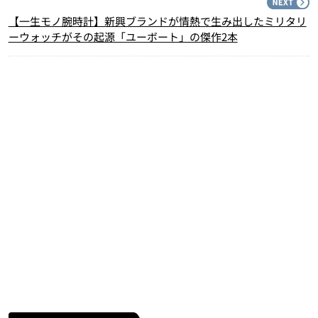
N
【一生モノ腕時計】新興ブランドが情熱で生み出したミリタリ
ーウォッチがその起源「ユーボート」の傑作2本