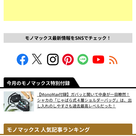
モノマックス最新情報をSNSでチェック！
今月のモノマックス特別付録
【MonoMax付録】ガバッと開いて中身が一目瞭然！
シャカの「じゃばら式４層ショルダーバッグ」は、出
し入れのしやすさも過去最高レベルだった！
モノマックス 人気記事ランキング