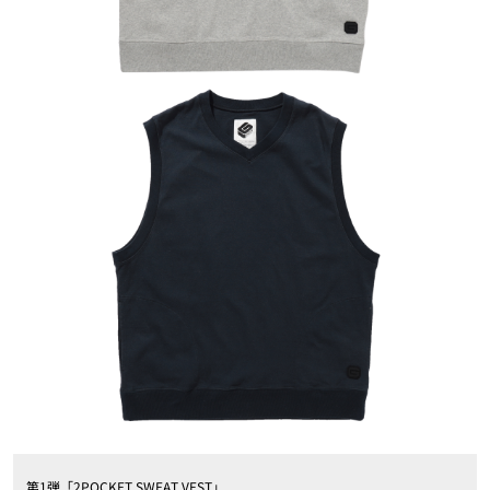
第1弾「2POCKET SWEAT VEST」