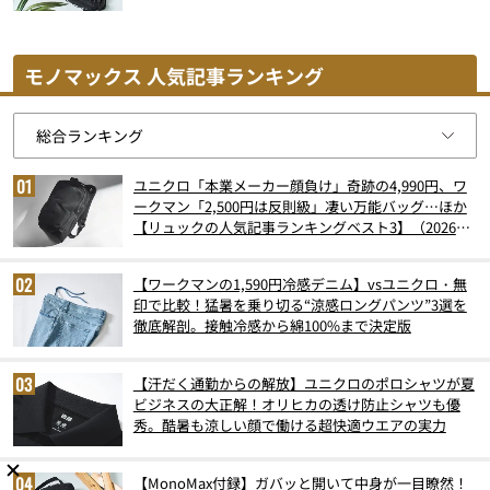
モノマックス 人気記事ランキング
ユニクロ「本業メーカー顔負け」奇跡の4,990円、ワ
ークマン「2,500円は反則級」凄い万能バッグ…ほか
【リュックの人気記事ランキングベスト3】（2026年
6月版）
【ワークマンの1,590円冷感デニム】vsユニクロ・無
印で比較！猛暑を乗り切る“涼感ロングパンツ”3選を
徹底解剖。接触冷感から綿100%まで決定版
【汗だく通勤からの解放】ユニクロのポロシャツが夏
ビジネスの大正解！オリヒカの透け防止シャツも優
秀。酷暑も涼しい顔で働ける超快適ウエアの実力
【MonoMax付録】ガバッと開いて中身が一目瞭然！