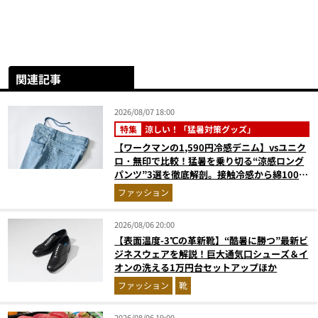
関連記事
2026/08/07 18:00
特集
涼しい！「猛暑対策グッズ」
【ワークマンの1,590円冷感デニム】vsユニク
ロ・無印で比較！猛暑を乗り切る“涼感ロング
パンツ”3選を徹底解剖。接触冷感から綿100%
まで決定版
ファッション
2026/08/06 20:00
【表面温度-3℃の革新靴】“酷暑に勝つ”最新ビ
ジネスウェアを解説！巨大通気口シューズ＆イ
オンの洗える1万円台セットアップほか
ファッション
靴
2026/08/06 19:00