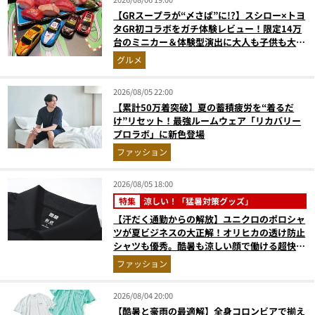
【GRスープラが“〆さば”に!?】スシロー×トヨ
タGR初コラボをガチ体験レビュー！限定14万
台のミニカー＆体験型演出に大人も子供も大興
奮間違いなし
グルメ
2026/08/05 22:00
【累計50万着突破】夏の蓄積疲労を“着るだ
け”リセット！最強ルームウェア「リカバリー
プロラボ」に新色登場
ファッション
2026/08/05 18:00
特集
涼しい！「猛暑対策グッズ」
【汗だく通勤からの解放】ユニクロのポロシャ
ツが夏ビジネスの大正解！オリヒカの透け防止
シャツも優秀。酷暑も涼しい顔で働ける超快適
ウエアの実力
ファッション
2026/08/04 20:00
【酷暑と豪雨の最適解】全身コロンビアで揃え