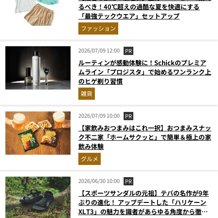
るべき！40℃超えの過酷な夏を快適にする
「最強テックウエア」セットアップ
ファッション
2026/07/09 12:00
PR
ルーティンが感動体験に！Schickのプレミア
ムライン「プロジスタ」で始めるワンランク上
のヒゲ剃り習慣
雑貨
2026/07/09 10:00
PR
【家飲みおつまみはこれ一択】おつまみスナッ
ク不二家「ホームサクッと」で簡単＆極上の家
飲み体験
グルメ
2026/06/30 10:00
PR
【スポーツサンダルの元祖】テバの名作が9年
ぶりの進化！ アップデートした「ハリケーン
XLT3」の魅力を識者があらゆる角度から徹底