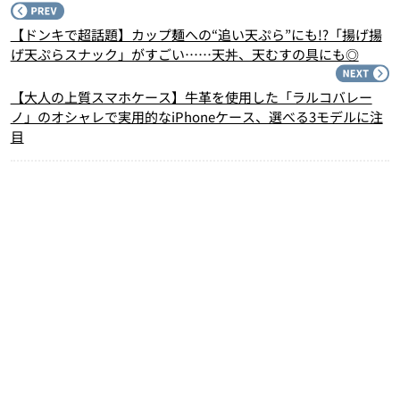
P
【ドンキで超話題】カップ麺への“追い天ぷら”にも!?「揚げ揚
げ天ぷらスナック」がすごい……天丼、天むすの具にも◎
N
【大人の上質スマホケース】牛革を使用した「ラルコバレー
ノ」のオシャレで実用的なiPhoneケース、選べる3モデルに注
目