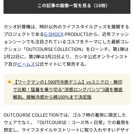
この記事の画像一覧を見る（18枚）
カシオ計算機は、時計以外のライフスタイルグッズを展開する
プロジェクトである
G-SHOCK
PRODUCTSから、近年ファッシ
ョンシーンでも注目されているゴルフをテーマにした最新コレ
クション「OUTCOURSE COLLECTION」をローンチ。第1弾は
2月22日に、第2弾は3月22日より、カシオ公式オンラインスト
ア及び
ビームス
公式サイトにて発売する。
【ワークマンの1,590円冷感デニム】vsユニクロ・無印
で比較！猛暑を乗り切る“涼感ロングパンツ”3選を徹底
解剖。接触冷感から綿100%まで決定版
OUTCOURSE COLLECTIONでは、ゴルフ時の着用に限定した
ウェアでなく、「OUTCOURSE：コース外＝日常」での着用を
想定し、ライフスタイルやストリートに取り入れやすいデザイ