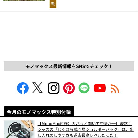
解説！
靴
モノマックス最新情報をSNSでチェック！
今月のモノマックス特別付録
【MonoMax付録】ガバッと開いて中身が一目瞭然！
シャカの「じゃばら式４層ショルダーバッグ」は、出
し入れのしやすさも過去最高レベルだった！