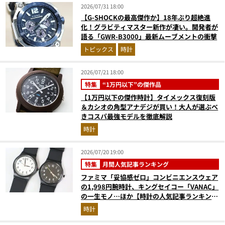
2026/07/31 18:00
【G-SHOCKの最高傑作か】18年ぶり超絶進
化！グラビティマスター新作が凄い。開発者が
語る「GWR-B3000」最新ムーブメントの衝撃
トピックス
時計
2026/07/21 18:00
特集
“1万円以下”の傑作品
【1万円以下の傑作時計】タイメックス復刻版
＆カシオの角型アナデジが買い！大人が選ぶべ
きコスパ最強モデルを徹底解説
時計
2026/07/20 19:00
特集
月間人気記事ランキング
ファミマ「妥協感ゼロ」コンビニエンスウェア
の1,998円腕時計、キングセイコー「VANAC」
の一生モノ…ほか【時計の人気記事ランキング
ベスト3】（2026年6月版）
時計