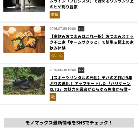
ムライン「プロジスタ」で始めるワンランク上
のヒゲ剃り習慣
雑貨
2026/07/09 10:00
PR
【家飲みおつまみはこれ一択】おつまみスナッ
ク不二家「ホームサクッと」で簡単＆極上の家
飲み体験
グルメ
2026/06/30 10:00
PR
【スポーツサンダルの元祖】テバの名作が9年
ぶりの進化！ アップデートした「ハリケーン
XLT3」の魅力を識者があらゆる角度から徹底
解説！
靴
モノマックス最新情報をSNSでチェック！