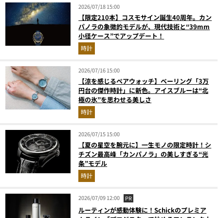
2026/07/18 15:00
【限定210本】コスモサイン誕生40周年。カン
パノラの象徴的モデルが、現代技術と“39mm
小径ケース”でアップデート！
時計
2026/07/16 15:00
【涼を感じるペアウォッチ】ベーリング「3万
円台の傑作時計」に新色。アイスブルーは“北
極の氷”を思わせる美しさ
時計
2026/07/15 15:00
【夏の星空を腕元に】一生モノの限定時計！シ
チズン最高峰「カンパノラ」の美しすぎる“光
条”モデル
時計
2026/07/09 12:00
PR
ルーティンが感動体験に！Schickのプレミア