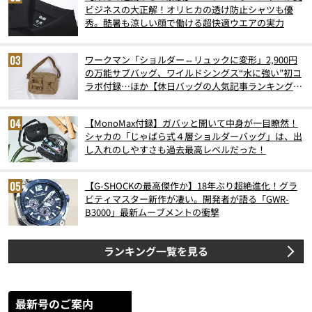
ビジネスの大正解！オリヒカの透け防止シャツも優
秀。酷暑も涼しい顔で働ける超快適ウエアの実力
ワークマン「ショルダー⇔リュックに変形」2,900円
の万能サブバッグ、ワイルドシングス“水に強い”初コ
ラボ付録…ほか【休日バッグの人気記事ランキングベ
スト3】（2026年6月版）
【MonoMax付録】ガバッと開いて中身が一目瞭然！
シャカの「じゃばら式４層ショルダーバッグ」は、出
し入れのしやすさも過去最高レベルだった！
【G-SHOCKの最高傑作か】18年ぶり超絶進化！グラ
ビティマスター新作が凄い。開発者が語る「GWR-
B3000」最新ムーブメントの衝撃
ランキング一覧を見る
最新号のご案内