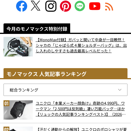
今月のモノマックス特別付録
【MonoMax付録】ガバッと開いて中身が一目瞭然！
シャカの「じゃばら式４層ショルダーバッグ」は、出
し入れのしやすさも過去最高レベルだった！
モノマックス 人気記事ランキング
ユニクロ「本業メーカー顔負け」奇跡の4,990円、ワ
ークマン「2,500円は反則級」凄い万能バッグ…ほか
【リュックの人気記事ランキングベスト3】（2026年
6月版）
【汗だく通勤からの解放】ユニクロのポロシャツが夏