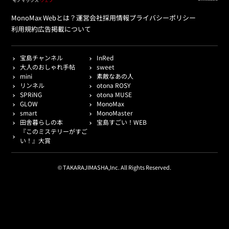
MonoMax Webとは？
運営会社
採用情報
プライバシーポリシー
利用規約
広告掲載について
宝島チャンネル
InRed
大人のおしゃれ手帖
sweet
mini
素敵なあの人
リンネル
otona ROSY
SPRiNG
otona MUSE
GLOW
MonoMax
smart
MonoMaster
田舎暮らしの本
宝島すごい！WEB
『このミステリーがすご
い！』大賞
© TAKARAJIMASHA,Inc. All Rights Reserved.