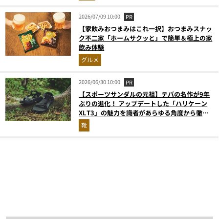
2026/07/09 10:00
PR
【家飲みおつまみはこれ一択】おつまみスナッ
ク不二家「ホームサクッと」で簡単＆極上の家
飲み体験
グルメ
2026/06/30 10:00
PR
【スポーツサンダルの元祖】テバの名作が9年
ぶりの進化！ アップデートした「ハリケーン
XLT3」の魅力を識者があらゆる角度から徹底
解説！
靴