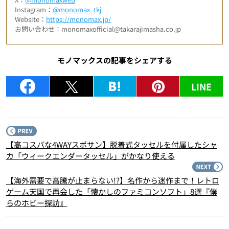
Instagram：
@monomax_tkj
Website：
https://monomax.jp/
お問い合わせ：monomaxofficial@takarajimasha.co.jp
モノマックスの記事をシェアする
LINE
P
【高コスパな4WAYスポサン】脱着式タッセルを付属したシャ
カ「ウィークエンダータッセル」がかなり使える
N
【海外需要で高騰が止まらない!?】名作から迷作まで！レトロ
ゲーム天国で再会した「懐かしのファミコンソフト」8選『僕
らのホビー探訪』