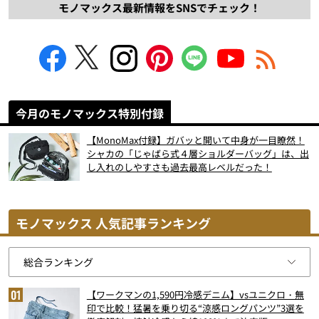
モノマックス最新情報をSNSでチェック！
今月のモノマックス特別付録
【MonoMax付録】ガバッと開いて中身が一目瞭然！
シャカの「じゃばら式４層ショルダーバッグ」は、出
し入れのしやすさも過去最高レベルだった！
モノマックス 人気記事ランキング
【ワークマンの1,590円冷感デニム】vsユニクロ・無
印で比較！猛暑を乗り切る“涼感ロングパンツ”3選を