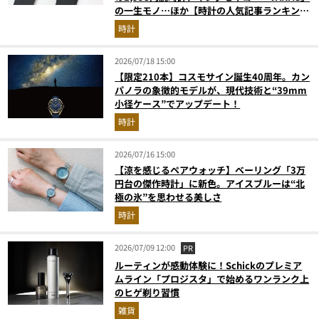
の一生モノ…ほか【時計の人気記事ランキング
ベスト3】（2026年6月版）
時計
2026/07/18 15:00
【限定210本】コスモサイン誕生40周年。カン
パノラの象徴的モデルが、現代技術と“39mm
小径ケース”でアップデート！
時計
2026/07/16 15:00
【涼を感じるペアウォッチ】ベーリング「3万
円台の傑作時計」に新色。アイスブルーは“北
極の氷”を思わせる美しさ
時計
2026/07/09 12:00
PR
ルーティンが感動体験に！Schickのプレミア
ムライン「プロジスタ」で始めるワンランク上
のヒゲ剃り習慣
雑貨