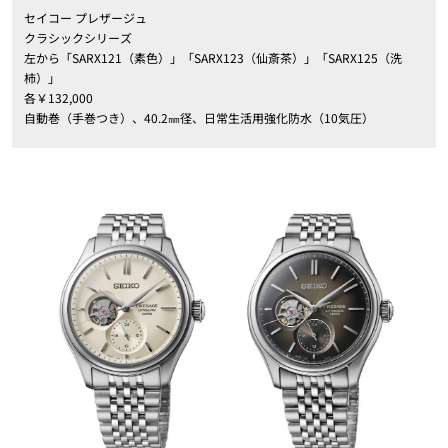
セイコー プレザージュ
クラシックシリーズ
左から「SARX121（素色）」「SARX123（仙斎茶）」「SARX125（洗
柿）」
各￥132,000
自動巻（手巻つき）、40.2㎜径、日常生活用強化防水（10気圧）