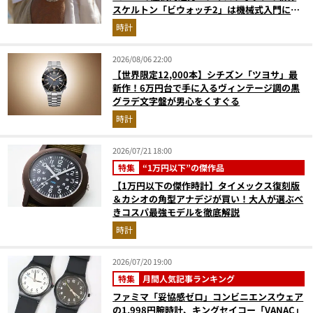
スケルトン「ビウォッチ2」は機械式入門にも
最適な一本
時計
2026/08/06 22:00
【世界限定12,000本】シチズン「ツヨサ」最
新作！6万円台で手に入るヴィンテージ調の黒
グラデ文字盤が男心をくすぐる
時計
2026/07/21 18:00
特集
“1万円以下”の傑作品
【1万円以下の傑作時計】タイメックス復刻版
＆カシオの角型アナデジが買い！大人が選ぶべ
きコスパ最強モデルを徹底解説
時計
2026/07/20 19:00
特集
月間人気記事ランキング
ファミマ「妥協感ゼロ」コンビニエンスウェア
の1,998円腕時計、キングセイコー「VANAC」