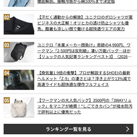
徹底解剖。接触冷感から綿100%まで決定版
【汗だく通勤からの解放】ユニクロのポロシャツが夏
ビジネスの大正解！オリヒカの透け防止シャツも優
秀。酷暑も涼しい顔で働ける超快適ウエアの実力
ユニクロ「本業メーカー顔負け」奇跡の4,990円、ワ
ークマン「2,500円は反則級」凄い万能バッグ…ほか
【リュックの人気記事ランキングベスト3】（2026年
6月版）
【換気量1.9倍の衝撃】プロが解説するSHOEIの最新
ヘルメット「Z-9」の凄さとは？浮き上がり13%減で
高速ライドも超快適な傑作フルフェイス
【ワークマンの大人気バッグ】3500円の「3WAYリュ
ック」をマニアが絶賛！“しごできカバン”が撥水防汚
で評判以上に優秀だった
ランキング一覧を見る