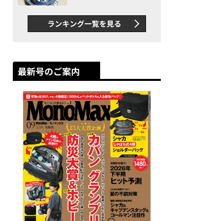
者が語る「GWR-B3000」最
新ムーブメントの衝撃
ランキング一覧を見る
最新号のご案内