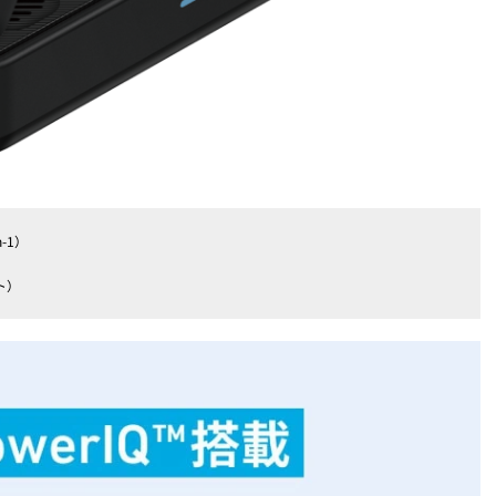
in-1）
ト）