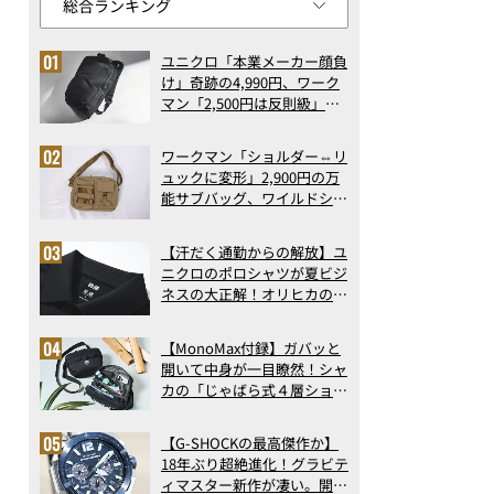
ユニクロ「本業メーカー顔負
け」奇跡の4,990円、ワーク
マン「2,500円は反則級」凄
い万能バッグ…ほか【リュッ
クの人気記事ランキングベス
ワークマン「ショルダー⇔リ
ト3】（2026年6月版）
ュックに変形」2,900円の万
能サブバッグ、ワイルドシン
グス“水に強い”初コラボ付
録…ほか【休日バッグの人気
【汗だく通勤からの解放】ユ
記事ランキングベスト3】
ニクロのポロシャツが夏ビジ
（2026年6月版）
ネスの大正解！オリヒカの透
け防止シャツも優秀。酷暑も
涼しい顔で働ける超快適ウエ
【MonoMax付録】ガバッと
アの実力
開いて中身が一目瞭然！シャ
カの「じゃばら式４層ショル
ダーバッグ」は、出し入れの
しやすさも過去最高レベルだ
【G-SHOCKの最高傑作か】
った！
18年ぶり超絶進化！グラビテ
ィマスター新作が凄い。開発