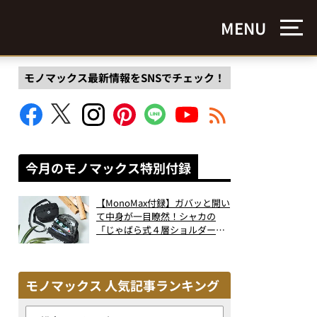
MENU
モノマックス最新情報をSNSでチェック！
今月のモノマックス特別付録
【MonoMax付録】ガバッと開い
て中身が一目瞭然！シャカの
「じゃばら式４層ショルダーバ
ッグ」は、出し入れのしやすさ
も過去最高レベルだった！
モノマックス 人気記事ランキング