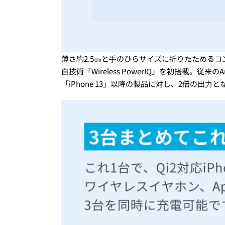
薄さ約2.5㎝と⼿のひらサイズに折りたためる
⾃技術「Wireless PowerIQ」を初搭載。従来の
「iPhone 13」以降の製品に対し、2倍の出⼒