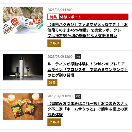
2026/08/04 12:00
特集
体験レポート
【価格バグ再び】ファミマが太っ腹すぎ！「お
値段そのまま45%増量」を実食レポ。クレー
プは推定59%増の衝撃的な大盤振る舞い
グルメ
2026/07/09 12:00
PR
ルーティンが感動体験に！Schickのプレミア
ムライン「プロジスタ」で始めるワンランク上
のヒゲ剃り習慣
雑貨
2026/07/09 10:00
PR
【家飲みおつまみはこれ一択】おつまみスナッ
ク不二家「ホームサクッと」で簡単＆極上の家
飲み体験
グルメ