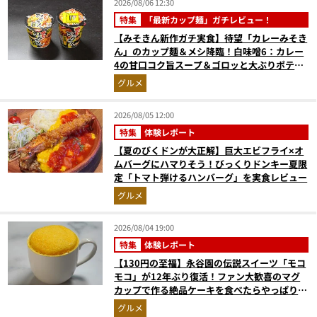
2026/08/06 12:30
特集
「最新カップ麺」ガチレビュー！
【みそきん新作ガチ実食】待望「カレーみそき
ん」のカップ麺＆メシ降臨！白味噌6：カレー
4の甘口コク旨スープ＆ゴロッと大ぶりポテト
に歓喜
グルメ
2026/08/05 12:00
特集
体験レポート
【夏のびくドンが大正解】巨大エビフライ×オ
ムバーグにハマりそう！びっくりドンキー夏限
定「トマト弾けるハンバーグ」を実食レビュー
グルメ
2026/08/04 19:00
特集
体験レポート
【130円の至福】永谷園の伝説スイーツ「モコ
モコ」が12年ぶり復活！ファン大歓喜のマグ
カップで作る絶品ケーキを食べたらやっぱり最
高にウマかった
グルメ