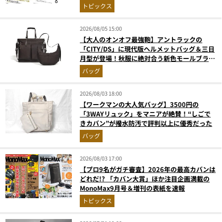
次を公開
トピックス
2026/08/05 15:00
【大人のオンオフ最強鞄】アントラックの
「CITY/DS」に現代版ヘルメットバッグ＆三日
月型が登場！秋服に絶対合う新色モールブラウ
ンが傑作
バッグ
2026/08/03 18:00
【ワークマンの大人気バッグ】3500円の
「3WAYリュック」をマニアが絶賛！“しごで
きカバン”が撥水防汚で評判以上に優秀だった
バッグ
2026/08/03 17:00
【プロ9名がガチ審査】2026年の最高カバンは
どれだ!? 「カバン大賞」ほか注目企画満載の
MonoMax9月号＆増刊の表紙を速報
トピックス