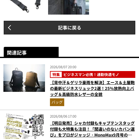
記事に戻る
関連記事
2026/08/07 20:00
特集
ビジネスマン必携！通勤快適モノ
【背中汗＆ゲリラ豪雨を解決】エース＆土屋鞄
の最新ビジネスリュック2選！25%放熱向上バ
ッグ＆高級防水レザーの全貌
バッグ
2026/08/06 17:00
【明日発売】シャカ付録もキャプテンスタッグ
付録も大特集も注目！「間違いのないカバン選
び」をプロがジャッジ・MonoMax9月号の目