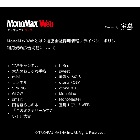
MonoMax Webとは？
運営会社
採用情報
プライバシーポリシー
利用規約
広告掲載について
宝島チャンネル
InRed
大人のおしゃれ手帖
sweet
mini
素敵なあの人
リンネル
otona ROSY
SPRiNG
otona MUSE
GLOW
MonoMax
smart
MonoMaster
田舎暮らしの本
宝島すごい！WEB
『このミステリーがすご
い！』大賞
© TAKARAJIMASHA,Inc. All Rights Reserved.