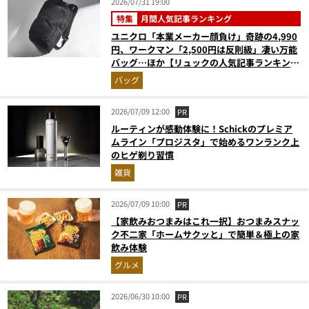
2026/07/31 19:00
特集
月間人気記事ランキング
ユニクロ「本業メーカー顔負け」奇跡の4,990
円、ワークマン「2,500円は反則級」凄い万能
バッグ…ほか【リュックの人気記事ランキング
ベスト3】（2026年6月版）
バッグ
2026/07/09 12:00
PR
ルーティンが感動体験に！Schickのプレミア
ムライン「プロジスタ」で始めるワンランク上
のヒゲ剃り習慣
雑貨
2026/07/09 10:00
PR
【家飲みおつまみはこれ一択】おつまみスナッ
ク不二家「ホームサクッと」で簡単＆極上の家
飲み体験
グルメ
2026/06/30 10:00
PR