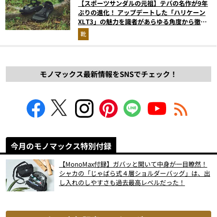
【スポーツサンダルの元祖】テバの名作が9年
ぶりの進化！ アップデートした「ハリケーン
XLT3」の魅力を識者があらゆる角度から徹底
解説！
靴
モノマックス最新情報をSNSでチェック！
今月のモノマックス特別付録
【MonoMax付録】ガバッと開いて中身が一目瞭然！
シャカの「じゃばら式４層ショルダーバッグ」は、出
し入れのしやすさも過去最高レベルだった！