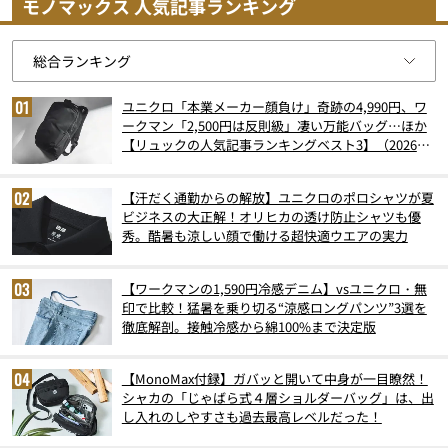
モノマックス 人気記事ランキング
ユニクロ「本業メーカー顔負け」奇跡の4,990円、ワ
ークマン「2,500円は反則級」凄い万能バッグ…ほか
【リュックの人気記事ランキングベスト3】（2026年
6月版）
【汗だく通勤からの解放】ユニクロのポロシャツが夏
ビジネスの大正解！オリヒカの透け防止シャツも優
秀。酷暑も涼しい顔で働ける超快適ウエアの実力
【ワークマンの1,590円冷感デニム】vsユニクロ・無
印で比較！猛暑を乗り切る“涼感ロングパンツ”3選を
徹底解剖。接触冷感から綿100%まで決定版
【MonoMax付録】ガバッと開いて中身が一目瞭然！
シャカの「じゃばら式４層ショルダーバッグ」は、出
し入れのしやすさも過去最高レベルだった！