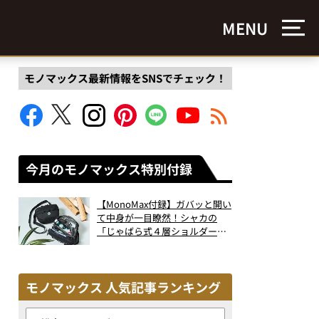
MENU
モノマックス最新情報をSNSでチェック！
今月のモノマックス特別付録
【MonoMax付録】ガバッと開い
て中身が一目瞭然！シャカの
「じゃばら式４層ショルダーバ
ッグ」は、出し入れのしやすさ
も過去最高レベルだった！
モノマックス 人気記事ランキング