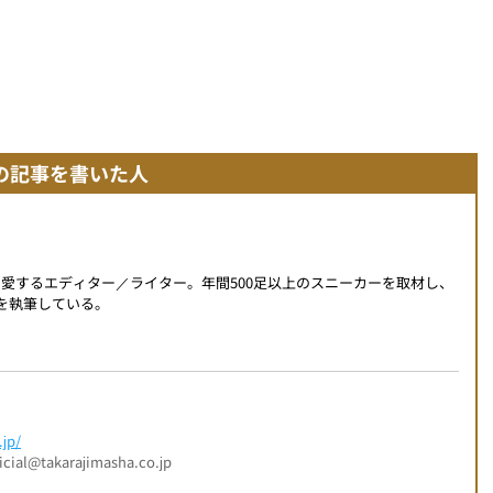
の記事を書いた人
を愛するエディター／ライター。年間500足以上のスニーカーを取材し、
事を執筆している。
jp/
l@takarajimasha.co.jp