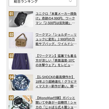
ユニクロ「本業メーカー顔負
け」奇跡の4,990円、ワーク
マン「2,500円は反則級」凄
い万能バッグ…ほか【リュッ
クの人気記事ランキングベス
ワークマン「ショルダー⇔リ
ト3】（2026年6月版）
ュックに変形」2,900円の万
能サブバッグ、ワイルドシン
グス“水に強い”初コラボ付
録…ほか【休日バッグの人気
【ワークマン】猛暑でも着る
記事ランキングベスト3】
方が涼しい「表面温度-10℃
（2026年6月版）
の氷撃ウェア」をレビュ
ー！“腕だけ濡らすのが正
解”の気化冷却機能が凄い
【G-SHOCKの最高傑作か】
18年ぶり超絶進化！グラビテ
ィマスター新作が凄い。開発
者が語る「GWR-B3000」最
新ムーブメントの衝撃
【MonoMax付録】ガバッと
開いて中身が一目瞭然！シャ
カの「じゃばら式４層ショル