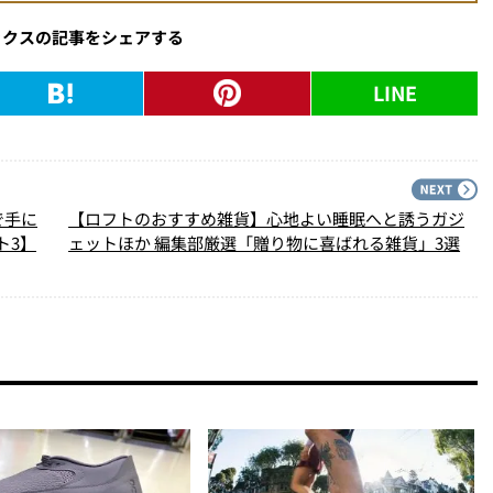
ックスの記事をシェアする
LINE
PREV
N
で手に
【ロフトのおすすめ雑貨】心地よい睡眠へと誘うガジ
ト3】
ェットほか 編集部厳選「贈り物に喜ばれる雑貨」3選