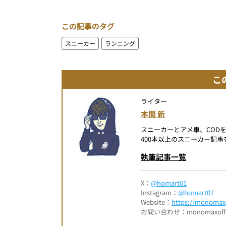
この記事のタグ
スニーカー
ランニング
こ
ライター
本間 新
スニーカーとアメ車、COD
400本以上のスニーカー記
執筆記事一覧
X：
@homart01
Instagram：
@homart01
Website：
https://monomax.
お問い合わせ：monomaxofficia