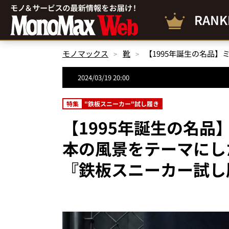
RANK
モノマックス
靴
2024/03/19 20:00
特集
"鉄板スニーカー"試し履き
【1995年誕生の名
本の風景をテーマにし
『鉄板スニーカー試し