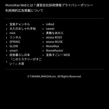
MonoMax Webとは？
運営会社
採用情報
プライバシーポリシー
利用規約
広告掲載について
宝島チャンネル
InRed
大人のおしゃれ手帖
sweet
mini
素敵なあの人
リンネル
otona ROSY
SPRiNG
otona MUSE
GLOW
MonoMax
smart
MonoMaster
田舎暮らしの本
宝島すごい！WEB
『このミステリーがすご
い！』大賞
© TAKARAJIMASHA,Inc. All Rights Reserved.