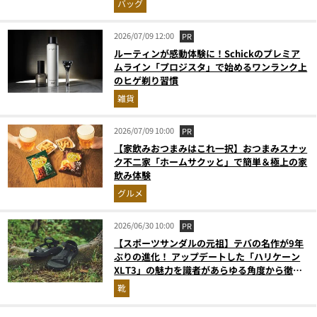
バッグ
2026/07/09 12:00
PR
ルーティンが感動体験に！Schickのプレミア
ムライン「プロジスタ」で始めるワンランク上
のヒゲ剃り習慣
雑貨
2026/07/09 10:00
PR
【家飲みおつまみはこれ一択】おつまみスナッ
ク不二家「ホームサクッと」で簡単＆極上の家
飲み体験
グルメ
2026/06/30 10:00
PR
【スポーツサンダルの元祖】テバの名作が9年
ぶりの進化！ アップデートした「ハリケーン
XLT3」の魅力を識者があらゆる角度から徹底
解説！
靴