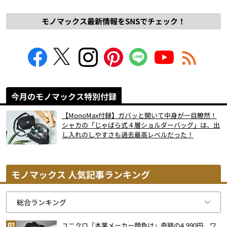
モノマックス最新情報をSNSでチェック！
今月のモノマックス特別付録
【MonoMax付録】ガバッと開いて中身が一目瞭然！
シャカの「じゃばら式４層ショルダーバッグ」は、出
し入れのしやすさも過去最高レベルだった！
モノマックス 人気記事ランキング
ユニクロ「本業メーカー顔負け」奇跡の4,990円、ワ