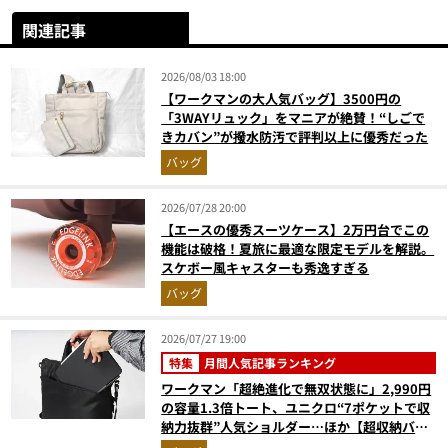
関連記事
2026/08/03 18:00
【ワークマンの大人気バッグ】3500円の
「3WAYリュック」をマニアが絶賛！“しごで
きカバン”が撥水防汚で評判以上に優秀だった
バッグ
2026/07/28 20:00
【エースの優秀スーツケース】2万円台でこの
機能は破格！夏旅に最適な限定モデルを解説。
スケボー風キャスターも秀逸すぎる
バッグ
2026/07/27 19:00
特集
月間人気記事ランキング
ワークマン「超絶進化で無双状態に」2,990円
の容量1.3倍トート、ユニクロ“7ポケットで収
納力抜群”人気ショルダー…ほか【超収納バッ
グの人気記事ランキングベスト3】（2026年6