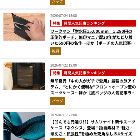
バッグ
月版）
2026/07/24 15:00
特集
月間人気記事ランキング
ワークマン「耐水圧15,000mm」1,280円の
圧倒的ポーチ、無印マニア歴20年がたどり着
いた690円の名作…ほか【ポーチの人気記事ラ
ンキングベスト3】（2026年6月版）
雑貨
2026/07/22 19:00
特集
月間人気記事ランキング
無印良品「中の人がガチで愛用」最強の旅アイ
テム、“とにかく便利な”フロントオープン型の
スーツケース…ほか【旅バッグの人気記事ラン
キングベスト3】（2026年6月版）
バッグ
2026/07/17 22:00
【凹んでも元通り!?】サムソナイト新作スーツ
ケース「ネクシス」登場！独自素材で“軽さ・
頑丈さ・拡張性”を極めた死角なしの4サイズ