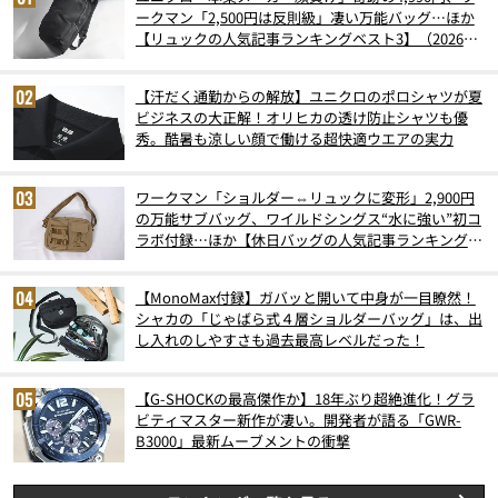
ークマン「2,500円は反則級」凄い万能バッグ…ほか
【リュックの人気記事ランキングベスト3】（2026年
6月版）
【汗だく通勤からの解放】ユニクロのポロシャツが夏
ビジネスの大正解！オリヒカの透け防止シャツも優
秀。酷暑も涼しい顔で働ける超快適ウエアの実力
ワークマン「ショルダー⇔リュックに変形」2,900円
の万能サブバッグ、ワイルドシングス“水に強い”初コ
ラボ付録…ほか【休日バッグの人気記事ランキングベ
スト3】（2026年6月版）
【MonoMax付録】ガバッと開いて中身が一目瞭然！
シャカの「じゃばら式４層ショルダーバッグ」は、出
し入れのしやすさも過去最高レベルだった！
【G-SHOCKの最高傑作か】18年ぶり超絶進化！グラ
ビティマスター新作が凄い。開発者が語る「GWR-
B3000」最新ムーブメントの衝撃