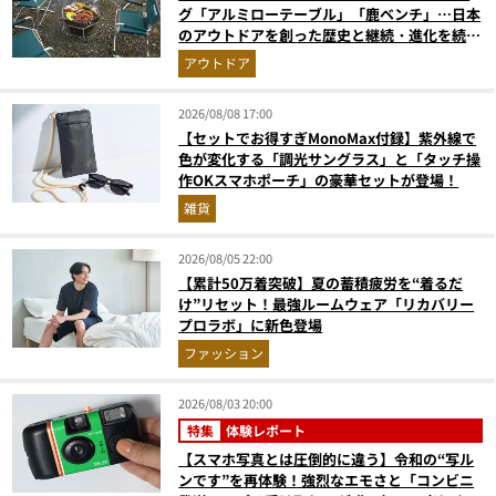
グ「アルミローテーブル」「鹿ベンチ」…日本
のアウトドアを創った歴史と継続・進化を続け
る定番神ギア11選
アウトドア
2026/08/08 17:00
【セットでお得すぎMonoMax付録】紫外線で
色が変化する「調光サングラス」と「タッチ操
作OKスマホポーチ」の豪華セットが登場！
雑貨
2026/08/05 22:00
【累計50万着突破】夏の蓄積疲労を“着るだ
け”リセット！最強ルームウェア「リカバリー
プロラボ」に新色登場
ファッション
2026/08/03 20:00
特集
体験レポート
【スマホ写真とは圧倒的に違う】令和の“写ル
ンです”を再体験！強烈なエモさと「コンビニ