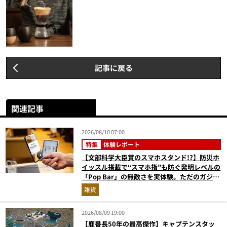
記事に戻る
関連記事
2026/08/10 07:00
特集
体験レポート
【文部科学大臣賞のスマホスタンド!?】防災ホ
イッスル搭載で“スマホ指”も防ぐ発明レベルの
「Pop Bar」の無敵さを実体験。ただのガジェ
ットじゃない！
雑貨
2026/08/09 19:00
【鹿番長50年の最高傑作】キャプテンスタッ