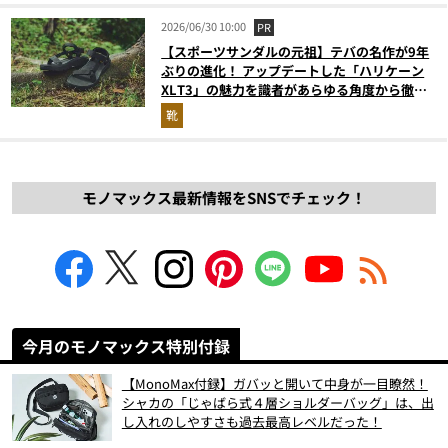
2026/06/30 10:00
PR
【スポーツサンダルの元祖】テバの名作が9年
ぶりの進化！ アップデートした「ハリケーン
XLT3」の魅力を識者があらゆる角度から徹底
解説！
靴
モノマックス最新情報をSNSでチェック！
今月のモノマックス特別付録
【MonoMax付録】ガバッと開いて中身が一目瞭然！
シャカの「じゃばら式４層ショルダーバッグ」は、出
し入れのしやすさも過去最高レベルだった！