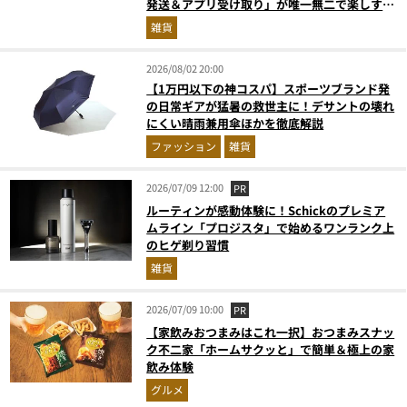
発送＆アプリ受け取り」が唯一無二で楽しすぎ
た
雑貨
2026/08/02 20:00
【1万円以下の神コスパ】スポーツブランド発
の日常ギアが猛暑の救世主に！デサントの壊れ
にくい晴雨兼用傘ほかを徹底解説
ファッション
雑貨
2026/07/09 12:00
PR
ルーティンが感動体験に！Schickのプレミア
ムライン「プロジスタ」で始めるワンランク上
のヒゲ剃り習慣
雑貨
2026/07/09 10:00
PR
【家飲みおつまみはこれ一択】おつまみスナッ
ク不二家「ホームサクッと」で簡単＆極上の家
飲み体験
グルメ