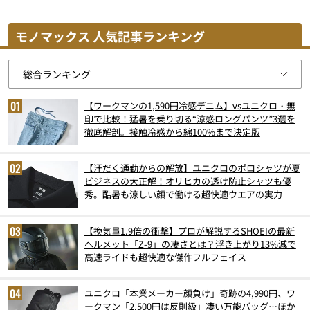
モノマックス 人気記事ランキング
【ワークマンの1,590円冷感デニム】vsユニクロ・無
印で比較！猛暑を乗り切る“涼感ロングパンツ”3選を
徹底解剖。接触冷感から綿100%まで決定版
【汗だく通勤からの解放】ユニクロのポロシャツが夏
ビジネスの大正解！オリヒカの透け防止シャツも優
秀。酷暑も涼しい顔で働ける超快適ウエアの実力
【換気量1.9倍の衝撃】プロが解説するSHOEIの最新
ヘルメット「Z-9」の凄さとは？浮き上がり13%減で
高速ライドも超快適な傑作フルフェイス
ユニクロ「本業メーカー顔負け」奇跡の4,990円、ワ
ークマン「2,500円は反則級」凄い万能バッグ…ほか