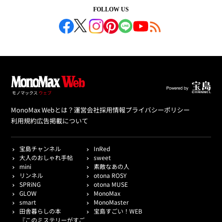
FOLLOW US
MonoMax Webとは？
運営会社
採用情報
プライバシーポリシー
利用規約
広告掲載について
宝島チャンネル
InRed
大人のおしゃれ手帖
sweet
mini
素敵なあの人
リンネル
otona ROSY
SPRiNG
otona MUSE
GLOW
MonoMax
smart
MonoMaster
田舎暮らしの本
宝島すごい！WEB
『このミステリーがすご