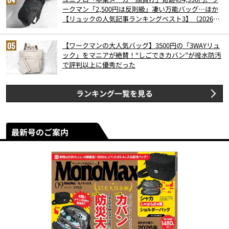
ークマン「2,500円は反則級」凄い万能バッグ…ほか
【リュックの人気記事ランキングベスト3】（2026年
6月版）
【ワークマンの大人気バッグ】3500円の「3WAYリュ
ック」をマニアが絶賛！“しごできカバン”が撥水防汚
で評判以上に優秀だった
ランキング一覧を見る
最新号のご案内