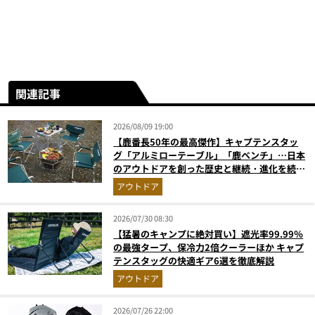
関連記事
2026/08/09 19:00
【鹿番長50年の最高傑作】キャプテンスタッ
グ「アルミローテーブル」「鹿ベンチ」…日本
のアウトドアを創った歴史と継続・進化を続け
る定番神ギア11選
アウトドア
2026/07/30 08:30
【猛暑のキャンプに絶対買い】遮光率99.99％
の最強タープ、保冷力2倍クーラーほか キャプ
テンスタッグの快適ギア6選を徹底解説
アウトドア
2026/07/26 22:00