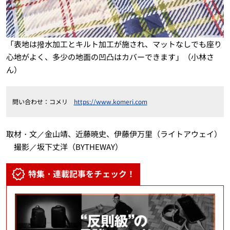
「表地は撥水加工とキルト加工が施され、マットなしでも座り
心地がよく、多少の地面の凹凸はカバーできます」（小林さ
ん）
問い合わせ：コメリ
https://www.komeri.com
取材・文／金山靖、近藤暁史、伊藤伊万里（ライトアウェイ）
撮影／坂下丈洋（BYTHEWAY）
特集・連載記事をチェック！