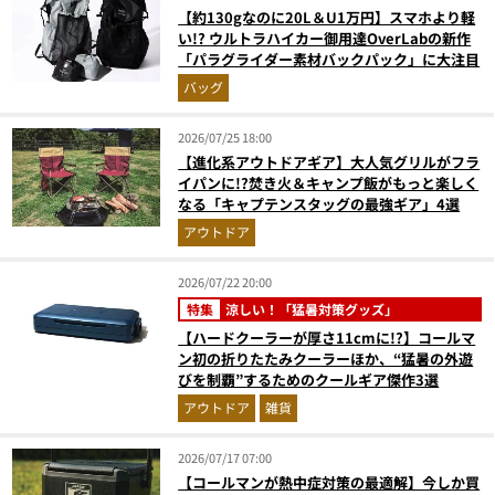
【約130gなのに20L＆U1万円】スマホより軽
い!? ウルトラハイカー御用達OverLabの新作
「パラグライダー素材バックパック」に大注目
バッグ
2026/07/25 18:00
【進化系アウトドアギア】大人気グリルがフラ
イパンに!?焚き火＆キャンプ飯がもっと楽しく
なる「キャプテンスタッグの最強ギア」4選
アウトドア
2026/07/22 20:00
特集
涼しい！「猛暑対策グッズ」
【ハードクーラーが厚さ11cmに!?】コールマ
ン初の折りたたみクーラーほか、“猛暑の外遊
びを制覇”するためのクールギア傑作3選
アウトドア
雑貨
2026/07/17 07:00
【コールマンが熱中症対策の最適解】今しか買