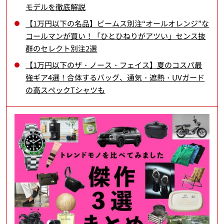
モデルを徹底解説
【1万円以下の名品】ビームス別注“オールオレンジ”な
コールマンが買い！「ひとひねりがアツい」センス抜
群のセレクト別注2選
【1万円以下のザ・ノース・フェイス】夏のコスパ最
強ギア4選！合体するバッグ、通気・遮熱・UVガード
の高スペックTシャツも