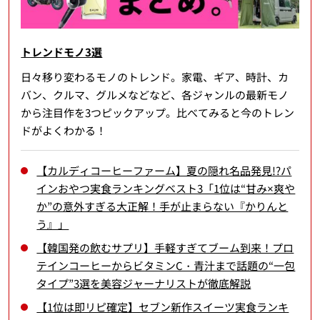
トレンドモノ3選
日々移り変わるモノのトレンド。家電、ギア、時計、カ
バン、クルマ、グルメなどなど、各ジャンルの最新モノ
から注目作を3つピックアップ。比べてみると今のトレン
ドがよくわかる！
【カルディコーヒーファーム】夏の隠れ名品発見!?パ
インおやつ実食ランキングベスト3「1位は“甘み×爽や
か”の意外すぎる大正解！手が止まらない『かりんと
う』」
【韓国発の飲むサプリ】手軽すぎてブーム到来！プロ
テインコーヒーからビタミンC・青汁まで話題の“一包
タイプ”3選を美容ジャーナリストが徹底解説
【1位は即リピ確定】セブン新作スイーツ実食ランキ