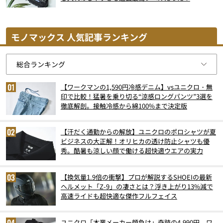
モノマックス 人気記事ランキング
【ワークマンの1,590円冷感デニム】vsユニクロ・無
印で比較！猛暑を乗り切る“涼感ロングパンツ”3選を
徹底解剖。接触冷感から綿100%まで決定版
【汗だく通勤からの解放】ユニクロのポロシャツが夏
ビジネスの大正解！オリヒカの透け防止シャツも優
秀。酷暑も涼しい顔で働ける超快適ウエアの実力
【換気量1.9倍の衝撃】プロが解説するSHOEIの最新
ヘルメット「Z-9」の凄さとは？浮き上がり13%減で
高速ライドも超快適な傑作フルフェイス
ユニクロ「本業メーカー顔負け」奇跡の4,990円、ワ