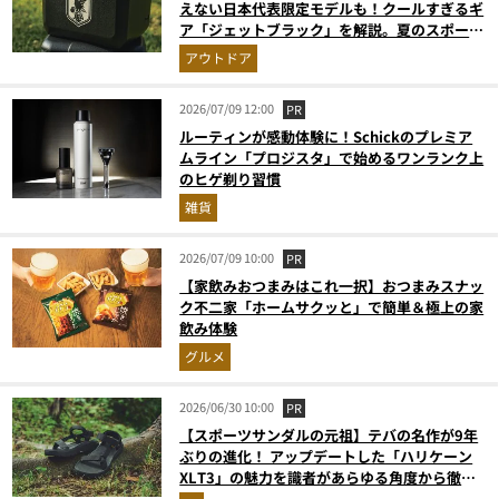
えない日本代表限定モデルも！クールすぎるギ
ア「ジェットブラック」を解説。夏のスポーツ
応援＆レジャーの強い味方
アウトドア
2026/07/09 12:00
PR
ルーティンが感動体験に！Schickのプレミア
ムライン「プロジスタ」で始めるワンランク上
のヒゲ剃り習慣
雑貨
2026/07/09 10:00
PR
【家飲みおつまみはこれ一択】おつまみスナッ
ク不二家「ホームサクッと」で簡単＆極上の家
飲み体験
グルメ
2026/06/30 10:00
PR
【スポーツサンダルの元祖】テバの名作が9年
ぶりの進化！ アップデートした「ハリケーン
XLT3」の魅力を識者があらゆる角度から徹底
解説！