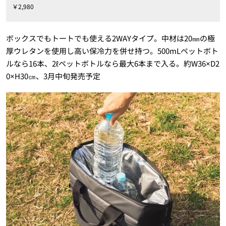
￥2,980
ボックスでもトートでも使える2WAYタイプ。中材は20㎜の極
厚ウレタンを使用し高い保冷力を併せ持つ。500mLペットボト
ルなら16本、2ℓペットボトルなら最大6本まで入る。約W36×D2
0×H30㎝、3月中旬発売予定