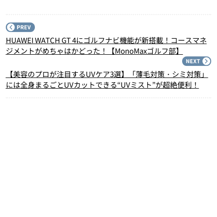
P
HUAWEI WATCH GT 4にゴルフナビ機能が新搭載！コースマネ
ジメントがめちゃはかどった！【MonoMaxゴルフ部】
N
【美容のプロが注目するUVケア3選】「薄毛対策・シミ対策」
には全身まるごとUVカットできる“UVミスト”が超絶便利！