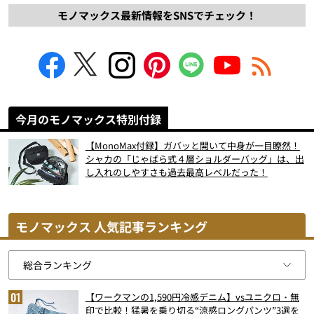
モノマックス最新情報をSNSでチェック！
今月のモノマックス特別付録
【MonoMax付録】ガバッと開いて中身が一目瞭然！
シャカの「じゃばら式４層ショルダーバッグ」は、出
し入れのしやすさも過去最高レベルだった！
モノマックス 人気記事ランキング
【ワークマンの1,590円冷感デニム】vsユニクロ・無
印で比較！猛暑を乗り切る“涼感ロングパンツ”3選を