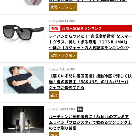
モノ雑誌編集長が選ぶ『センスがいい家電』
家電・デジモノ
Vol.10
2026/08/03 15:00
特集
月間人気記事ランキング
レイバンからついに！“完成度が異常”なスマー
トグラス、美しすぎる限定「IQOS ILUMA i」
…ほか【ガジェットの人気記事ランキングベス
ト3】（2026年6月版）
家電・デジモノ
2026/07/31 20:00
【寝ている間に疲労回復】接触冷感で涼しく快
適！夏の救世主「BAKUNE」のリカバリーパ
ジャマが優秀すぎる
雑貨
2026/07/09 12:00
PR
ルーティンが感動体験に！Schickのプレミア
ムライン「プロジスタ」で始めるワンランク上
のヒゲ剃り習慣
雑貨