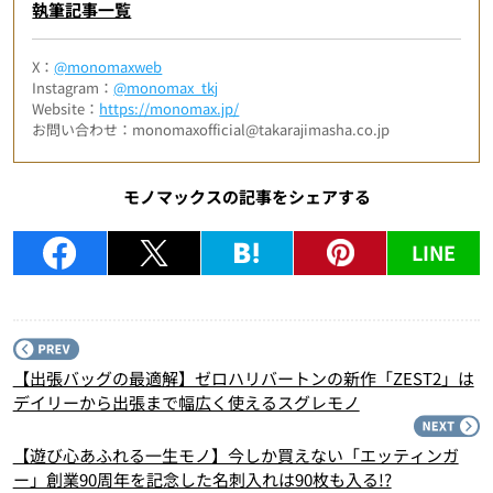
執筆記事一覧
X：
@monomaxweb
Instagram：
@monomax_tkj
Website：
https://monomax.jp/
お問い合わせ：monomaxofficial@takarajimasha.co.jp
モノマックスの記事をシェアする
LINE
P
【出張バッグの最適解】ゼロハリバートンの新作「ZEST2」は
デイリーから出張まで幅広く使えるスグレモノ
N
【遊び心あふれる一生モノ】今しか買えない「エッティンガ
ー」創業90周年を記念した名刺入れは90枚も入る!?