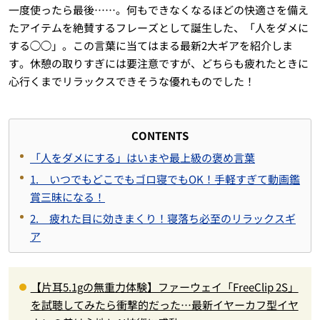
一度使ったら最後……。何もできなくなるほどの快適さを備え
たアイテムを絶賛するフレーズとして誕生した、「人をダメに
する◯◯」。この言葉に当てはまる最新2大ギアを紹介しま
す。休憩の取りすぎには要注意ですが、どちらも疲れたときに
心行くまでリラックスできそうな優れものでした！
CONTENTS
「人をダメにする」はいまや最上級の褒め言葉
1. いつでもどこでもゴロ寝でもOK！手軽すぎて動画鑑
賞三昧になる！
2. 疲れた目に効きまくり！寝落ち必至のリラックスギ
ア
【片耳5.1gの無重力体験】ファーウェイ「FreeClip 2S」
を試聴してみたら衝撃的だった…最新イヤーカフ型イヤ