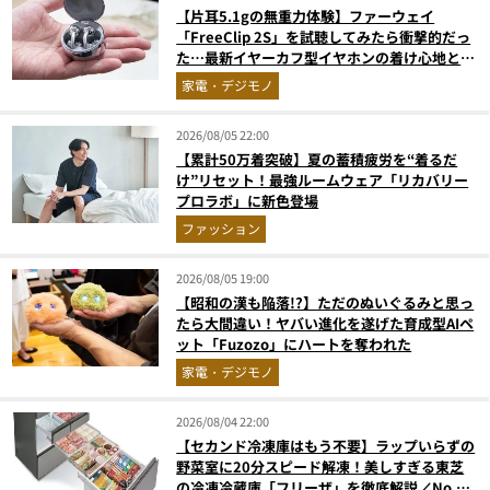
【片耳5.1gの無重力体験】ファーウェイ
「FreeClip 2S」を試聴してみたら衝撃的だっ
た…最新イヤーカフ型イヤホンの着け心地とAI
技術に感動
家電・デジモノ
2026/08/05 22:00
【累計50万着突破】夏の蓄積疲労を“着るだ
け”リセット！最強ルームウェア「リカバリー
プロラボ」に新色登場
ファッション
2026/08/05 19:00
【昭和の漢も陥落!?】ただのぬいぐるみと思っ
たら大間違い！ヤバい進化を遂げた育成型AIペ
ット「Fuzozo」にハートを奪われた
家電・デジモノ
2026/08/04 22:00
【セカンド冷凍庫はもう不要】ラップいらずの
野菜室に20分スピード解凍！美しすぎる東芝
の冷凍冷蔵庫「フリーザ」を徹底解説／No.1