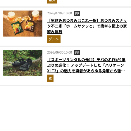
2026/07/09 10:00
PR
【家飲みおつまみはこれ一択】おつまみスナッ
ク不二家「ホームサクッと」で簡単＆極上の家
飲み体験
グルメ
2026/06/30 10:00
PR
【スポーツサンダルの元祖】テバの名作が9年
ぶりの進化！ アップデートした「ハリケーン
XLT3」の魅力を識者があらゆる角度から徹底
解説！
靴