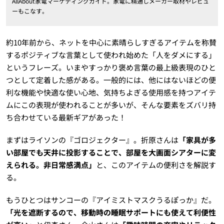
AllAbout家電マーケティングガイド。家電に精通しメーカー取材やレビュ
ーもこなす。
約10年前から、ネットを中心に素晴らしすぎるアイテムを称賛
するポジティブな言葉として使われ始めた「人をダメにする」
というフレーズ。いまやすっかり褒め言葉の最上級表現のひと
つとして定着した感がある。一般的には、他にはないほどの便
利な機能や快適な使い心地、気持ちよぎる使用感を持つアイテ
ムにこの表現が使われることが多いが、そんな要素をズバリ持
ち合わせている最新ギアがあった！
まずはライソンの『ゴロジェクター』。折原さんは
「家具が多
い部屋でも天井に投影することで、部屋を大画面シアターに変
えられる。非日常感満点」
と、このアイテムの便利さを解説す
る。
もうひとつはサンコーの『アイミストマスクうるぽっか』だ。
「光を遮断するので、移動時の睡眠サポートにも使えて利便性