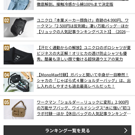
徹底解剖。接触冷感から綿100%まで決定版
ユニクロ「本業メーカー顔負け」奇跡の4,990円、ワ
ークマン「2,500円は反則級」凄い万能バッグ…ほか
【リュックの人気記事ランキングベスト3】（2026年
6月版）
【汗だく通勤からの解放】ユニクロのポロシャツが夏
ビジネスの大正解！オリヒカの透け防止シャツも優
秀。酷暑も涼しい顔で働ける超快適ウエアの実力
【MonoMax付録】ガバッと開いて中身が一目瞭然！
シャカの「じゃばら式４層ショルダーバッグ」は、出
し入れのしやすさも過去最高レベルだった！
ワークマン「ショルダー⇔リュックに変形」2,900円
の万能サブバッグ、ワイルドシングス“水に強い”初コ
ラボ付録…ほか【休日バッグの人気記事ランキングベ
スト3】（2026年6月版）
ランキング一覧を見る