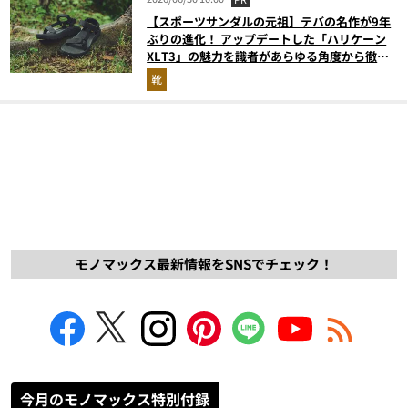
【スポーツサンダルの元祖】テバの名作が9年
ぶりの進化！ アップデートした「ハリケーン
XLT3」の魅力を識者があらゆる角度から徹底
解説！
靴
モノマックス最新情報をSNSでチェック！
今月のモノマックス特別付録