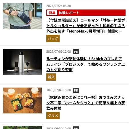
2026/07/24 08:30
特集
体験レポート
【付録の常識超え】コールマン「財布一体型ボ
トルショルダー」が最高だった！猛暑の手ぶら
外出を制す『MonoMax8月号増刊』付録の実
力をスタイリストが徹底レポ
バッグ
2026/07/09 12:00
PR
ルーティンが感動体験に！Schickのプレミア
ムライン「プロジスタ」で始めるワンランク上
のヒゲ剃り習慣
雑貨
2026/07/09 10:00
PR
【家飲みおつまみはこれ一択】おつまみスナッ
ク不二家「ホームサクッと」で簡単＆極上の家
飲み体験
グルメ
2026/06/30 10:00
PR