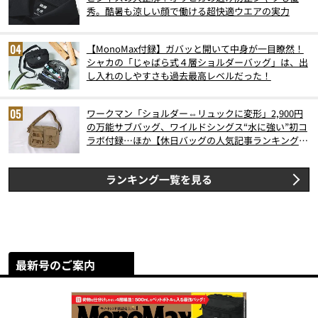
秀。酷暑も涼しい顔で働ける超快適ウエアの実力
【MonoMax付録】ガバッと開いて中身が一目瞭然！
シャカの「じゃばら式４層ショルダーバッグ」は、出
し入れのしやすさも過去最高レベルだった！
ワークマン「ショルダー⇔リュックに変形」2,900円
の万能サブバッグ、ワイルドシングス“水に強い”初コ
ラボ付録…ほか【休日バッグの人気記事ランキングベ
スト3】（2026年6月版）
ランキング一覧を見る
最新号のご案内