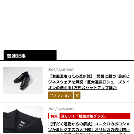
関連記事
2026/08/06 20:00
【表面温度-3℃の革新靴】“酷暑に勝つ”最新ビ
ジネスウェアを解説！巨大通気口シューズ＆イ
オンの洗える1万円台セットアップほか
ファッション
靴
2026/08/05 18:00
特集
涼しい！「猛暑対策グッズ」
【汗だく通勤からの解放】ユニクロのポロシャ
ツが夏ビジネスの大正解！オリヒカの透け防止