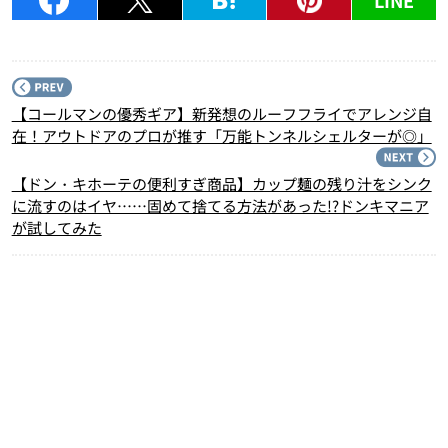
P
【コールマンの優秀ギア】新発想のルーフフライでアレンジ自
在！アウトドアのプロが推す「万能トンネルシェルターが◎」
N
【ドン・キホーテの便利すぎ商品】カップ麺の残り汁をシンク
に流すのはイヤ……固めて捨てる方法があった!?ドンキマニア
が試してみた