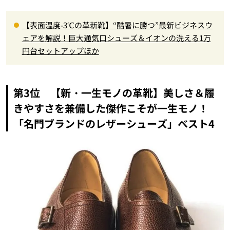
【表面温度-3℃の革新靴】“酷暑に勝つ”最新ビジネスウ
ェアを解説！巨大通気口シューズ＆イオンの洗える1万
円台セットアップほか
第3位 【新・一生モノの革靴】美しさ＆履
きやすさを兼備した傑作こそが一生モノ！
「名門ブランドのレザーシューズ」ベスト4