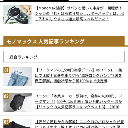
【MonoMax付録】ガバッと開いて中身が一目瞭然！
シャカの「じゃばら式４層ショルダーバッグ」は、出
し入れのしやすさも過去最高レベルだった！
モノマックス 人気記事ランキング
【ワークマンの1,590円冷感デニム】vsユニクロ・無
印で比較！猛暑を乗り切る“涼感ロングパンツ”3選を
徹底解剖。接触冷感から綿100%まで決定版
ユニクロ「本業メーカー顔負け」奇跡の4,990円、ワ
ークマン「2,500円は反則級」凄い万能バッグ…ほか
【リュックの人気記事ランキングベスト3】（2026年
6月版）
【汗だく通勤からの解放】ユニクロのポロシャツが夏
ビジネスの大正解！オリヒカの透け防止シャツも優