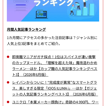
月間人気記事ランキング
1カ月間にアクセスの多かった注目記事は？ジャンル別に
人気上位3記事をまとめてご紹介。
即席麺マニアがガチ採点！1位はスパイスが凄い衝撃
のカップヌードル、「理解を超えた味」魔改造わかめ
ラーメン…ほか【カップ麺の人気記事ランキングベス
ト3】（2026年6月版）
レイバンからついに！“完成度が異常”なスマートグラ
ス、美しすぎる限定「IQOS ILUMA i」…ほか【ガジェ
ットの人気記事ランキングベスト3】（2026年6月版）
ユニクロ「本業メーカー顔負け」奇跡の4,990円、ワー