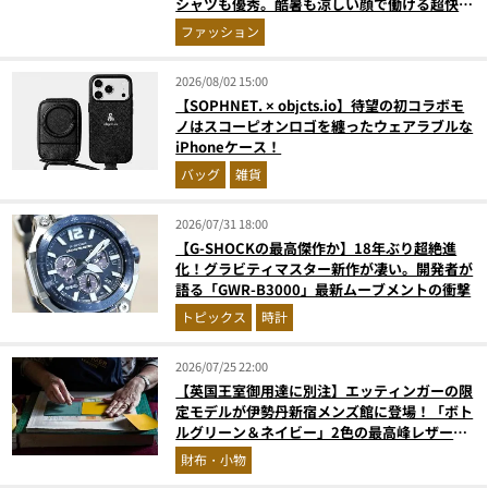
シャツも優秀。酷暑も涼しい顔で働ける超快適
ウエアの実力
ファッション
2026/08/02 15:00
【SOPHNET. × objcts.io】待望の初コラボモ
ノはスコーピオンロゴを纏ったウェアラブルな
iPhoneケース！
バッグ
雑貨
2026/07/31 18:00
【G-SHOCKの最高傑作か】18年ぶり超絶進
化！グラビティマスター新作が凄い。開発者が
語る「GWR-B3000」最新ムーブメントの衝撃
トピックス
時計
2026/07/25 22:00
【英国王室御用達に別注】エッティンガーの限
定モデルが伊勢丹新宿メンズ館に登場！「ボト
ルグリーン＆ネイビー」2色の最高峰レザーグ
ッズに注目
財布・小物