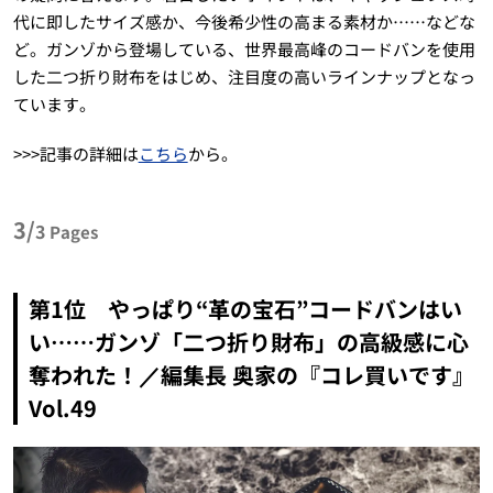
代に即したサイズ感か、今後希少性の高まる素材か……などな
ど。ガンゾから登場している、世界最高峰のコードバンを使用
した二つ折り財布をはじめ、注目度の高いラインナップとなっ
ています。
>>>記事の詳細は
こちら
から。
3/
3
Pages
第1位 やっぱり“革の宝石”コードバンはい
い……ガンゾ「二つ折り財布」の高級感に心
奪われた！／編集長 奥家の『コレ買いです』
Vol.49