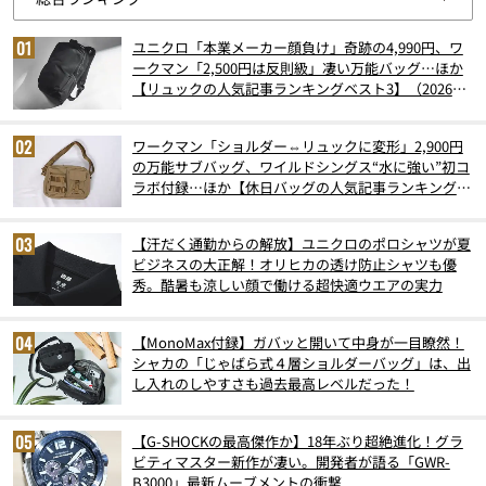
ユニクロ「本業メーカー顔負け」奇跡の4,990円、ワ
ークマン「2,500円は反則級」凄い万能バッグ…ほか
【リュックの人気記事ランキングベスト3】（2026年
6月版）
ワークマン「ショルダー⇔リュックに変形」2,900円
の万能サブバッグ、ワイルドシングス“水に強い”初コ
ラボ付録…ほか【休日バッグの人気記事ランキングベ
スト3】（2026年6月版）
【汗だく通勤からの解放】ユニクロのポロシャツが夏
ビジネスの大正解！オリヒカの透け防止シャツも優
秀。酷暑も涼しい顔で働ける超快適ウエアの実力
【MonoMax付録】ガバッと開いて中身が一目瞭然！
シャカの「じゃばら式４層ショルダーバッグ」は、出
し入れのしやすさも過去最高レベルだった！
【G-SHOCKの最高傑作か】18年ぶり超絶進化！グラ
ビティマスター新作が凄い。開発者が語る「GWR-
B3000」最新ムーブメントの衝撃