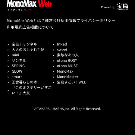
MonoMax Webとは？
運営会社
採用情報
プライバシーポリシー
利用規約
広告掲載について
宝島チャンネル
InRed
大人のおしゃれ手帖
sweet
mini
素敵なあの人
リンネル
otona ROSY
SPRiNG
otona MUSE
GLOW
MonoMax
smart
MonoMaster
田舎暮らしの本
宝島すごい！WEB
『このミステリーがすご
い！』大賞
© TAKARAJIMASHA,Inc. All Rights Reserved.