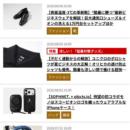
2026/08/06 20:00
【表面温度-3℃の革新靴】“酷暑に勝つ”最新ビ
ジネスウェアを解説！巨大通気口シューズ＆イ
オンの洗える1万円台セットアップほか
ファッション
靴
2026/08/05 18:00
特集
涼しい！「猛暑対策グッズ」
【汗だく通勤からの解放】ユニクロのポロシャ
ツが夏ビジネスの大正解！オリヒカの透け防止
シャツも優秀。酷暑も涼しい顔で働ける超快適
ウエアの実力
ファッション
2026/08/02 15:00
【SOPHNET. × objcts.io】待望の初コラボモ
ノはスコーピオンロゴを纏ったウェアラブルな
iPhoneケース！
バッグ
雑貨
2026/07/31 18:00