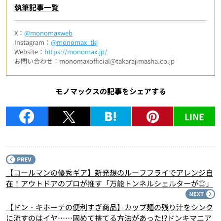
執筆記事一覧
X：
@monomaxweb
Instagram：
@monomax_tkj
Website：
https://monomax.jp/
お問い合わせ：monomaxofficial@takarajimasha.co.jp
モノマックスの記事をシェアする
LINE
P
【コールマンの優秀ギア】新発想のルーフフライでアレンジ自
在！アウトドアのプロが推す「万能トンネルシェルターが◎」
N
【ドン・キホーテの便利すぎ商品】カップ麺の残り汁をシンク
に流すのはイヤ……固めて捨てる方法があった!?ドンキマニア