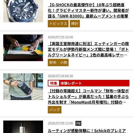
【G-SHOCKの最高傑作か】18年ぶり超絶進
化！グラビティマスター新作が凄い。開発者が
語る「GWR-B3000」最新ムーブメントの衝撃
トピックス
時計
2026/07/25 22:00
【英国王室御用達に別注】エッティンガーの限
定モデルが伊勢丹新宿メンズ館に登場！「ボト
ルグリーン＆ネイビー」2色の最高峰レザーグ
ッズに注目
財布・小物
2026/07/24 08:30
特集
体験レポート
【付録の常識超え】コールマン「財布一体型ボ
トルショルダー」が最高だった！猛暑の手ぶら
外出を制す『MonoMax8月号増刊』付録の実
力をスタイリストが徹底レポ
バッグ
2026/07/09 12:00
PR
ルーティンが感動体験に！Schickのプレミア