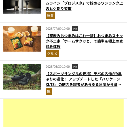
ムライン「プロジスタ」で始めるワンランク上
のヒゲ剃り習慣
雑貨
2026/07/09 10:00
PR
【家飲みおつまみはこれ一択】おつまみスナッ
ク不二家「ホームサクッと」で簡単＆極上の家
飲み体験
グルメ
2026/06/30 10:00
PR
【スポーツサンダルの元祖】テバの名作が9年
ぶりの進化！ アップデートした「ハリケーン
XLT3」の魅力を識者があらゆる角度から徹底
解説！
靴