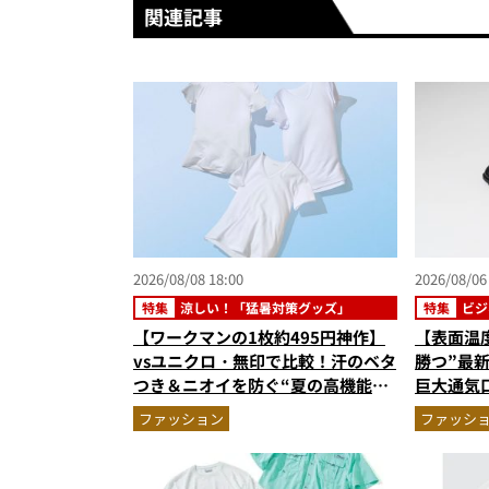
関連記事
2026/08/08 18:00
2026/08/06
特集
涼しい！「猛暑対策グッズ」
特集
ビジ
【ワークマンの1枚約495円神作】
【表面温
vsユニクロ・無印で比較！汗のベタ
勝つ”最
つき＆ニオイを防ぐ“夏の高機能イ
巨大通気
ンナー”3選を徹底解剖。あなたに
る1万円
ファッション
ファッシ
最適な1着は？