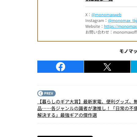
X：
@monomaxweb
Instagram：
@monomax_tkj
Website：
https://monomax.
お問い合わせ：monomaxofficia
モノマ
【暮らしのギア大賞】最新家電、便利グッズ、
品……各ジャンルの識者が激推し！「日常の不
解決する」最強ギアの傑作選