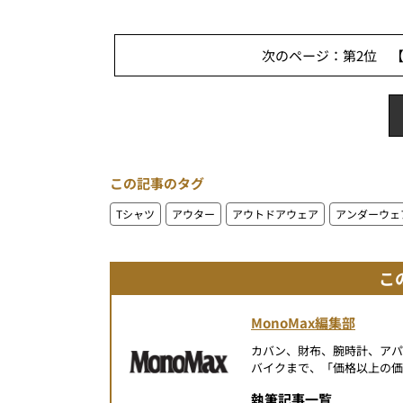
次のページ：第2位 【
この記事のタグ
Tシャツ
アウター
アウトドアウェア
アンダーウェ
こ
MonoMax編集部
カバン、財布、腕時計、ア
バイクまで、「価格以上の価
執筆記事一覧