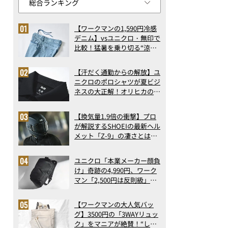
【ワークマンの1,590円冷感
デニム】vsユニクロ・無印で
比較！猛暑を乗り切る“涼感
ロングパンツ”3選を徹底解
剖。接触冷感から綿100%ま
【汗だく通勤からの解放】ユ
で決定版
ニクロのポロシャツが夏ビジ
ネスの大正解！オリヒカの透
け防止シャツも優秀。酷暑も
涼しい顔で働ける超快適ウエ
【換気量1.9倍の衝撃】プロ
アの実力
が解説するSHOEIの最新ヘル
メット「Z-9」の凄さとは？
浮き上がり13%減で高速ライ
ドも超快適な傑作フルフェイ
ユニクロ「本業メーカー顔負
ス
け」奇跡の4,990円、ワーク
マン「2,500円は反則級」凄
い万能バッグ…ほか【リュッ
クの人気記事ランキングベス
【ワークマンの大人気バッ
ト3】（2026年6月版）
グ】3500円の「3WAYリュッ
ク」をマニアが絶賛！“しご