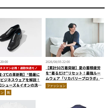
 20:00
2026/08/05 22:00
【累計50万着突破】夏の蓄積疲労
ネスマン必携！通勤快適モノ
を“着るだけ”リセット！最強ルー
度-3℃の革新靴】“酷暑に
ムウェア「リカバリープロラボ」に
新ビジネスウェアを解説！
新色登場
口シューズ＆イオンの洗え
ファッション
台セットアップほか
ョン
靴