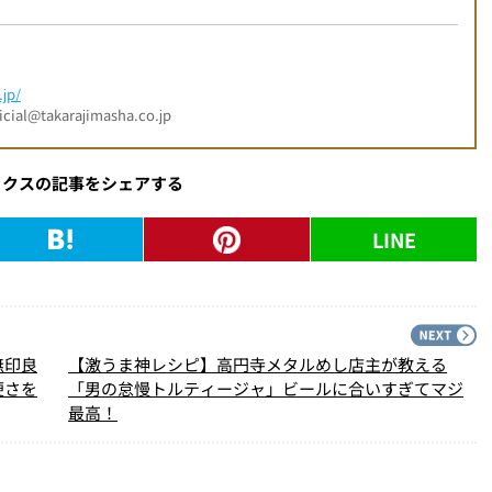
jp/
l@takarajimasha.co.jp
ックスの記事をシェアする
LINE
PREV
N
無印良
【激うま神レシピ】高円寺メタルめし店主が教える
便さを
「男の怠慢トルティージャ」ビールに合いすぎてマジ
最高！