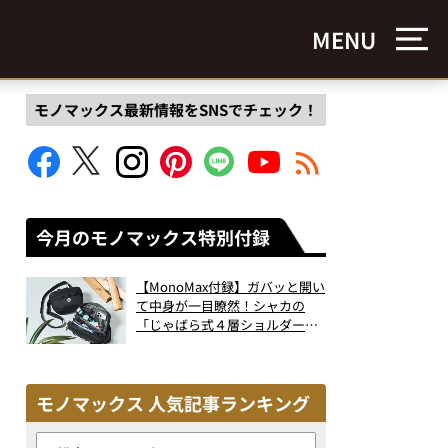
MENU
モノマックス最新情報をSNSでチェック！
今月のモノマックス特別付録
【MonoMax付録】ガバッと開い
て中身が一目瞭然！シャカの
「じゃばら式４層ショルダーバ
ッグ」は、出し入れのしやすさ
も過去最高レベルだった！
モノマックス 人気記事ランキング