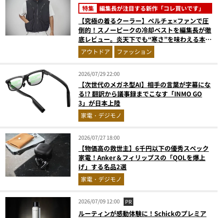
特集
編集長が注目する新作「コレ買いです」
【究極の着るクーラー】ペルチェ×ファンで圧
倒的！スノーピークの冷却ベストを編集長が徹
底レビュー。炎天下でも“寒さ”を味わえる本気
のギア『コレ買いです』Vol.172
アウトドア
ファッション
2026/07/29 22:00
【次世代のメガネ型AI】相手の言葉が字幕にな
る!? 翻訳から議事録までこなす「INMO GO
3」が日本上陸
家電・デジモノ
2026/07/27 18:00
【物価高の救世主】6千円以下の優秀スペック
家電！Anker＆フィリップスの「QOLを爆上
げ」する名品2選
家電・デジモノ
2026/07/09 12:00
PR
ルーティンが感動体験に！Schickのプレミア