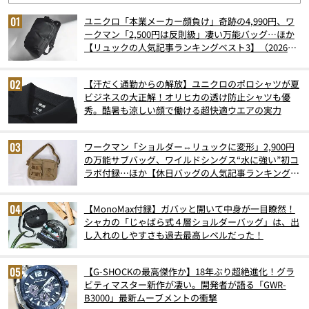
ユニクロ「本業メーカー顔負け」奇跡の4,990円、ワ
ークマン「2,500円は反則級」凄い万能バッグ…ほか
【リュックの人気記事ランキングベスト3】（2026年
6月版）
【汗だく通勤からの解放】ユニクロのポロシャツが夏
ビジネスの大正解！オリヒカの透け防止シャツも優
秀。酷暑も涼しい顔で働ける超快適ウエアの実力
ワークマン「ショルダー⇔リュックに変形」2,900円
の万能サブバッグ、ワイルドシングス“水に強い”初コ
ラボ付録…ほか【休日バッグの人気記事ランキングベ
スト3】（2026年6月版）
【MonoMax付録】ガバッと開いて中身が一目瞭然！
シャカの「じゃばら式４層ショルダーバッグ」は、出
し入れのしやすさも過去最高レベルだった！
【G-SHOCKの最高傑作か】18年ぶり超絶進化！グラ
ビティマスター新作が凄い。開発者が語る「GWR-
B3000」最新ムーブメントの衝撃