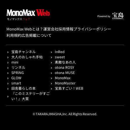
MonoMax Webとは？
運営会社
採用情報
プライバシーポリシー
利用規約
広告掲載について
宝島チャンネル
InRed
大人のおしゃれ手帖
sweet
mini
素敵なあの人
リンネル
otona ROSY
SPRiNG
otona MUSE
GLOW
MonoMax
smart
MonoMaster
田舎暮らしの本
宝島すごい！WEB
『このミステリーがすご
い！』大賞
© TAKARAJIMASHA,Inc. All Rights Reserved.