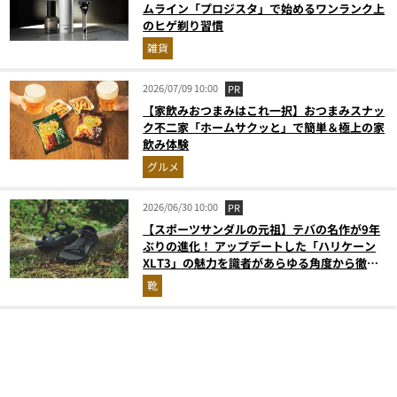
ムライン「プロジスタ」で始めるワンランク上
のヒゲ剃り習慣
雑貨
2026/07/09 10:00
PR
【家飲みおつまみはこれ一択】おつまみスナッ
ク不二家「ホームサクッと」で簡単＆極上の家
飲み体験
グルメ
2026/06/30 10:00
PR
【スポーツサンダルの元祖】テバの名作が9年
ぶりの進化！ アップデートした「ハリケーン
XLT3」の魅力を識者があらゆる角度から徹底
解説！
靴