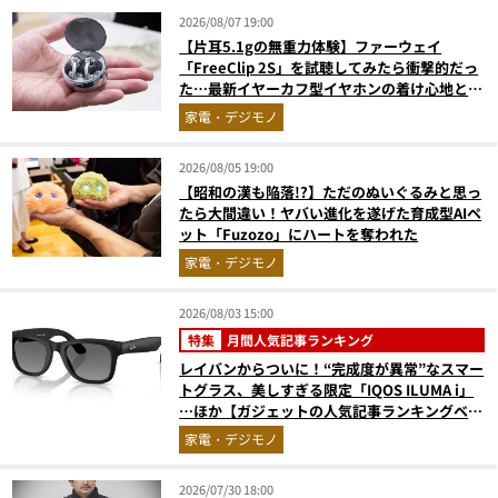
2026/08/07 19:00
【片耳5.1gの無重力体験】ファーウェイ
「FreeClip 2S」を試聴してみたら衝撃的だっ
た…最新イヤーカフ型イヤホンの着け心地とAI
技術に感動
家電・デジモノ
2026/08/05 19:00
【昭和の漢も陥落!?】ただのぬいぐるみと思っ
たら大間違い！ヤバい進化を遂げた育成型AIペ
ット「Fuzozo」にハートを奪われた
家電・デジモノ
2026/08/03 15:00
特集
月間人気記事ランキング
レイバンからついに！“完成度が異常”なスマー
トグラス、美しすぎる限定「IQOS ILUMA i」
…ほか【ガジェットの人気記事ランキングベス
ト3】（2026年6月版）
家電・デジモノ
2026/07/30 18:00