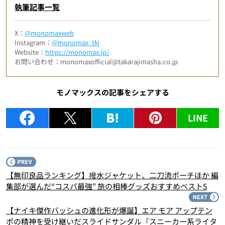
執筆記事一覧
X：
@monomaxweb
Instagram：
@monomax_tkj
Website：
https://monomax.jp/
お問い合わせ：monomaxofficial@takarajimasha.co.jp
モノマックスの記事をシェアする
LINE
P
【無印良品ランキング】撥水ジャケット、二刀流ポーチほか 編
集部が選んだ“コスパ最強” 旅の相棒グッズおすすめベスト5
N
【ナイキ傑作バッシュの進化形が爆誕】エア モア アップテン
ポの精神を受け継いだスライドサンダル『スニーカー系ライタ