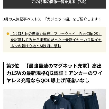
この記事の画像一覧を見る（7枚）
3月の人気記事ベスト3、「ガジェット編」をご紹介します！
【片耳5.1gの無重力体験】ファーウェイ「FreeClip 2S」
を試聴してみたら衝撃的だった…最新イヤーカフ型イヤ
ホンの着け心地とAI技術に感動
第3位 【最強最速のマグネット充電】高出
力15Wの最新規格Qi2認証！アンカーのワイ
ヤレス充電ならQOL爆上げ間違いなし