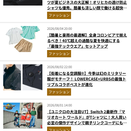
ツが夏ビジネスの大正解！オリヒカの透け防止
シャツも優秀。酷暑も涼しい顔で働ける超快適
ウエアの実力
ファッション
2026/08/04 20:00
【酷暑と豪雨の最適解】全身コロンビアで揃え
るべき！40℃超えの過酷な夏を快適にする
「最強テックウエア」セットアップ
ファッション
2026/08/02 22:00
【街着になる空調服®】今季は幻のミリタリー
服がモチーフ！ LOWERCASE×URBSの最強ト
リプルコラボベストが進化
ファッション
2026/08/01 14:00
【ユニクロの大注目UT】Switch 2最新作『マ
リオカート ワールド』がTシャツに！大人買い
必至の傑作デザインで親子リンクコーデにも最
適
ファッション