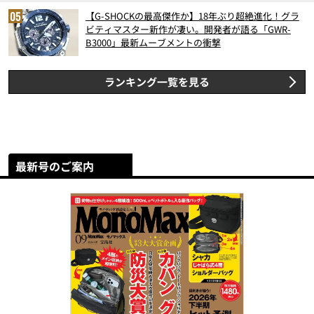
【G-SHOCKの最高傑作か】18年ぶり超絶進化！グラ
ビティマスター新作が凄い。開発者が語る「GWR-
B3000」最新ムーブメントの衝撃
ランキング一覧を見る
最新号のご案内