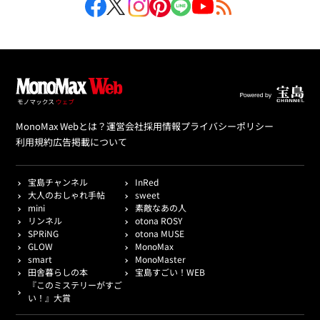
MonoMax Webとは？
運営会社
採用情報
プライバシーポリシー
利用規約
広告掲載について
宝島チャンネル
InRed
大人のおしゃれ手帖
sweet
mini
素敵なあの人
リンネル
otona ROSY
SPRiNG
otona MUSE
GLOW
MonoMax
smart
MonoMaster
田舎暮らしの本
宝島すごい！WEB
『このミステリーがすご
い！』大賞