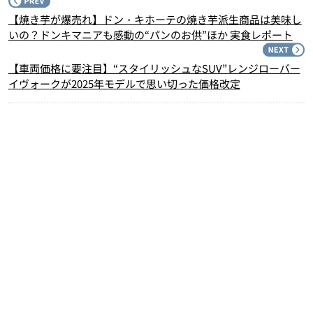
P
【焼き芋が爆売れ】ドン・キホーテの焼き芋派生商品は美味し
いの？ドンキマニアも感動の“パンのお供”ほか 実食レポート
N
【車両価格に要注目】“スタイリッシュなSUV”レンジローバー
イヴォークが2025年モデルで思い切った価格改定