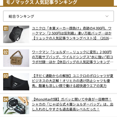
モノマックス 人気記事ランキング
ユニクロ「本業メーカー顔負け」奇跡の4,990円、ワ
ークマン「2,500円は反則級」凄い万能バッグ…ほか
【リュックの人気記事ランキングベスト3】（2026年
6月版）
ワークマン「ショルダー⇔リュックに変形」2,900円
の万能サブバッグ、ワイルドシングス“水に強い”初コ
ラボ付録…ほか【休日バッグの人気記事ランキングベ
スト3】（2026年6月版）
【汗だく通勤からの解放】ユニクロのポロシャツが夏
ビジネスの大正解！オリヒカの透け防止シャツも優
秀。酷暑も涼しい顔で働ける超快適ウエアの実力
【MonoMax付録】ガバッと開いて中身が一目瞭然！
シャカの「じゃばら式４層ショルダーバッグ」は、出
し入れのしやすさも過去最高レベルだった！