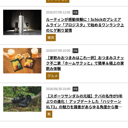
2026/07/09 12:00
PR
ルーティンが感動体験に！Schickのプレミア
ムライン「プロジスタ」で始めるワンランク上
のヒゲ剃り習慣
雑貨
2026/07/09 10:00
PR
【家飲みおつまみはこれ一択】おつまみスナッ
ク不二家「ホームサクッと」で簡単＆極上の家
飲み体験
グルメ
2026/06/30 10:00
PR
【スポーツサンダルの元祖】テバの名作が9年
ぶりの進化！ アップデートした「ハリケーン
XLT3」の魅力を識者があらゆる角度から徹底
解説！
靴