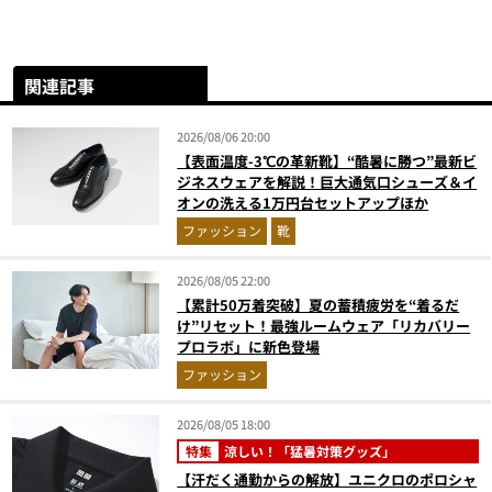
関連記事
2026/08/06 20:00
【表面温度-3℃の革新靴】“酷暑に勝つ”最新ビ
ジネスウェアを解説！巨大通気口シューズ＆イ
オンの洗える1万円台セットアップほか
ファッション
靴
2026/08/05 22:00
【累計50万着突破】夏の蓄積疲労を“着るだ
け”リセット！最強ルームウェア「リカバリー
プロラボ」に新色登場
ファッション
2026/08/05 18:00
特集
涼しい！「猛暑対策グッズ」
【汗だく通勤からの解放】ユニクロのポロシャ