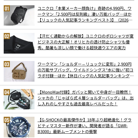
ユニクロ「本業メーカー顔負け」奇跡の4,990円、ワ
ークマン「2,500円は反則級」凄い万能バッグ…ほか
【リュックの人気記事ランキングベスト3】（2026年
6月版）
【汗だく通勤からの解放】ユニクロのポロシャツが夏
ビジネスの大正解！オリヒカの透け防止シャツも優
秀。酷暑も涼しい顔で働ける超快適ウエアの実力
ワークマン「ショルダー⇔リュックに変形」2,900円
の万能サブバッグ、ワイルドシングス“水に強い”初コ
ラボ付録…ほか【休日バッグの人気記事ランキングベ
スト3】（2026年6月版）
【MonoMax付録】ガバッと開いて中身が一目瞭然！
シャカの「じゃばら式４層ショルダーバッグ」は、出
し入れのしやすさも過去最高レベルだった！
【G-SHOCKの最高傑作か】18年ぶり超絶進化！グラ
ビティマスター新作が凄い。開発者が語る「GWR-
B3000」最新ムーブメントの衝撃