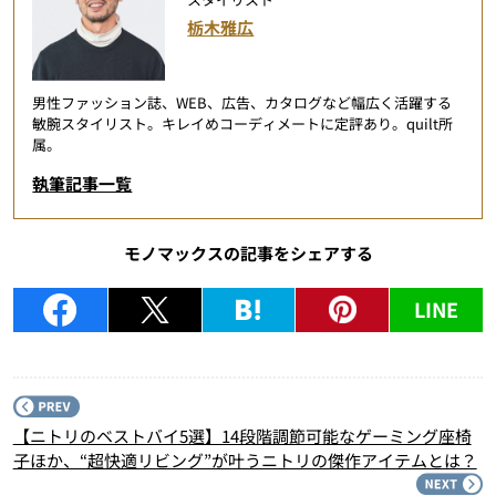
栃木雅広
男性ファッション誌、WEB、広告、カタログなど幅広く活躍する
敏腕スタイリスト。キレイめコーディメートに定評あり。quilt所
属。
執筆記事一覧
モノマックスの記事をシェアする
LINE
P
【ニトリのベストバイ5選】14段階調節可能なゲーミング座椅
子ほか、“超快適リビング”が叶うニトリの傑作アイテムとは？
N