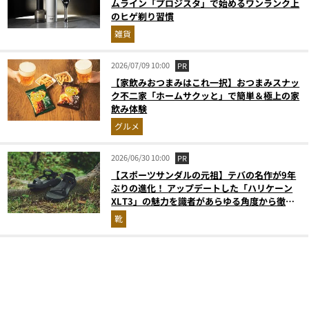
ムライン「プロジスタ」で始めるワンランク上
のヒゲ剃り習慣
雑貨
2026/07/09 10:00
PR
【家飲みおつまみはこれ一択】おつまみスナッ
ク不二家「ホームサクッと」で簡単＆極上の家
飲み体験
グルメ
2026/06/30 10:00
PR
【スポーツサンダルの元祖】テバの名作が9年
ぶりの進化！ アップデートした「ハリケーン
XLT3」の魅力を識者があらゆる角度から徹底
解説！
靴