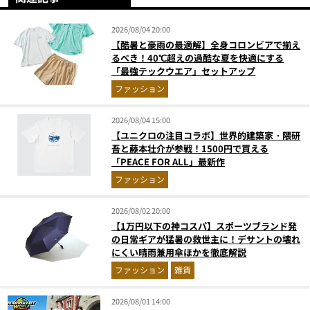
2026/08/04 20:00
【酷暑と豪雨の最適解】全身コロンビアで揃え
るべき！40℃超えの過酷な夏を快適にする
「最強テックウエア」セットアップ
ファッション
2026/08/04 15:00
【ユニクロの注目コラボ】世界的建築家・隈研
吾と藤本壮介が参戦！1500円で買える
「PEACE FOR ALL」最新作
ファッション
2026/08/02 20:00
【1万円以下の神コスパ】スポーツブランド発
の日常ギアが猛暑の救世主に！デサントの壊れ
にくい晴雨兼用傘ほかを徹底解説
ファッション
雑貨
2026/08/01 14:00