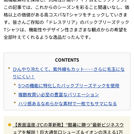
この記事では、これからのシーズンを彩ること間違いなし、価
格以上の価値がある高コスパなTシャツをチェックしていきま
す。皆さんご存知の「ドレステリア」のバックブリーズテック
Tシャツは、機能性やデザイン性さまざまな観点からの希望を
全部叶えてくれるような逸品だったんです。
CONTENTS
ひんやり冷たくて、紫外線もカット……さらに毛玉にな
りにくい！
5つの機能に特化したバックブリーズテックを使用
複数枚買い必至の豊富なバリエーション
ハリ感あるなめらかな素材で一枚でもサマになる
【表面温度-3℃の革新靴】“酷暑に勝つ”最新ビジネスウ
ェアを解説！巨大通気口シューズ＆イオンの洗える1万