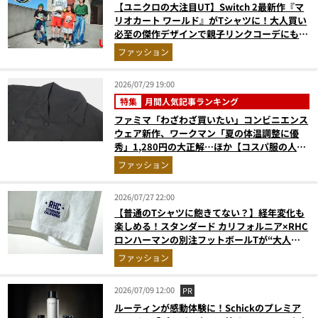
【ユニクロの大注目UT】Switch 2最新作『マ
リオカート ワールド』がTシャツに！大人買い
必至の傑作デザインで親子リンクコーデにも最
適
ファッション
2026/07/29 19:00
特集
月間人気記事ランキング
ファミマ「わざわざ買いたい」コンビニエンス
ウェア新作、ワークマン「夏の体温調整に優
秀」1,280円の大正解…ほか【コスパ服の人気
記事ランキングベスト3】（2026年6月版）
ファッション
2026/07/27 22:00
【普通のTシャツに飽きてない？】経年変化も
楽しめる！スタンダード カリフォルニア×RHC
ロンハーマンの別注フットボールTが“大人の
夏”を救う
ファッション
2026/07/09 12:00
PR
ルーティンが感動体験に！Schickのプレミア