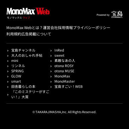
MonoMax Webとは？
運営会社
採用情報
プライバシーポリシー
利用規約
広告掲載について
宝島チャンネル
InRed
大人のおしゃれ手帖
sweet
mini
素敵なあの人
リンネル
otona ROSY
SPRiNG
otona MUSE
GLOW
MonoMax
smart
MonoMaster
田舎暮らしの本
宝島すごい！WEB
『このミステリーがすご
い！』大賞
© TAKARAJIMASHA,Inc. All Rights Reserved.