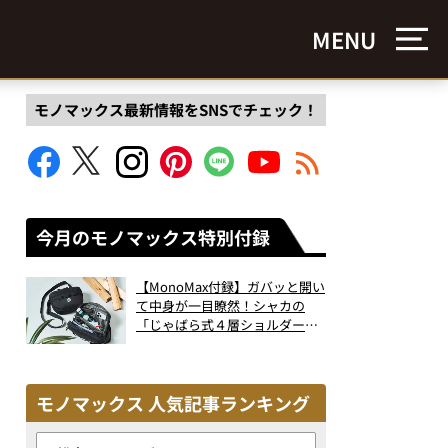
MENU
モノマックス最新情報をSNSでチェック！
今月のモノマックス特別付録
【MonoMax付録】ガバッと開い
て中身が一目瞭然！シャカの
「じゃばら式４層ショルダーバ
ッグ」は、出し入れのしやすさ
も過去最高レベルだった！
モノマックス 人気記事ランキング