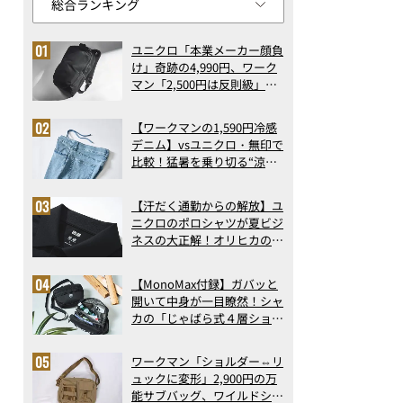
ユニクロ「本業メーカー顔負
け」奇跡の4,990円、ワーク
マン「2,500円は反則級」凄
い万能バッグ…ほか【リュッ
クの人気記事ランキングベス
【ワークマンの1,590円冷感
ト3】（2026年6月版）
デニム】vsユニクロ・無印で
比較！猛暑を乗り切る“涼感
ロングパンツ”3選を徹底解
剖。接触冷感から綿100%ま
【汗だく通勤からの解放】ユ
で決定版
ニクロのポロシャツが夏ビジ
ネスの大正解！オリヒカの透
け防止シャツも優秀。酷暑も
涼しい顔で働ける超快適ウエ
【MonoMax付録】ガバッと
アの実力
開いて中身が一目瞭然！シャ
カの「じゃばら式４層ショル
ダーバッグ」は、出し入れの
しやすさも過去最高レベルだ
ワークマン「ショルダー⇔リ
った！
ュックに変形」2,900円の万
能サブバッグ、ワイルドシン