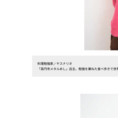
料理勉強家／ヤスナリオ
「高円寺メタルめし」店主。勉強を兼ねた食べ歩きで世