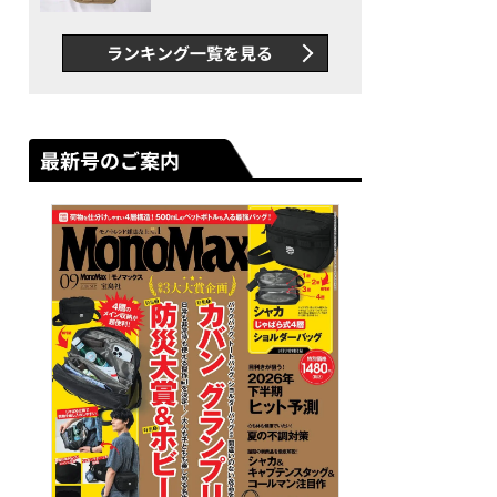
グス“水に強い”初コラボ付
録…ほか【休日バッグの人気
ランキング一覧を見る
記事ランキングベスト3】
（2026年6月版）
最新号のご案内