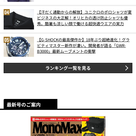
【汗だく通勤からの解放】ユニクロのポロシャツが夏
ビジネスの大正解！オリヒカの透け防止シャツも優
秀。酷暑も涼しい顔で働ける超快適ウエアの実力
【G-SHOCKの最高傑作か】18年ぶり超絶進化！グラ
ビティマスター新作が凄い。開発者が語る「GWR-
B3000」最新ムーブメントの衝撃
ランキング一覧を見る
最新号のご案内