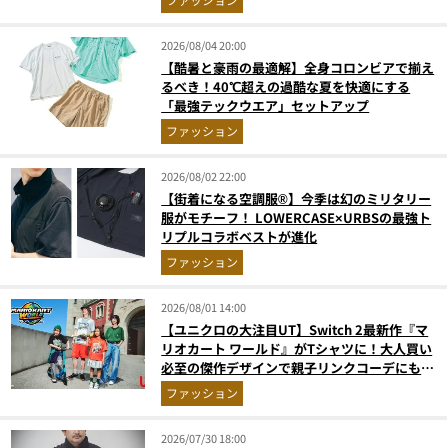
2026/08/04 20:00
【酷暑と豪雨の最適解】全身コロンビアで揃え
るべき！40℃超えの過酷な夏を快適にする
「最強テックウエア」セットアップ
ファッション
2026/08/02 22:00
【街着になる空調服®】今季は幻のミリタリー
服がモチーフ！ LOWERCASE×URBSの最強ト
リプルコラボベストが進化
ファッション
2026/08/01 14:00
【ユニクロの大注目UT】Switch 2最新作『マ
リオカート ワールド』がTシャツに！大人買い
必至の傑作デザインで親子リンクコーデにも最
適
ファッション
2026/07/30 18:00