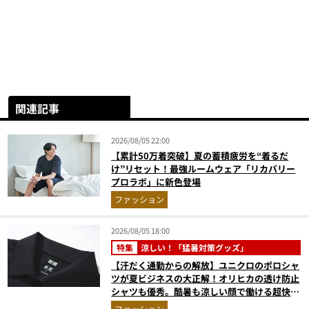
関連記事
2026/08/05 22:00
【累計50万着突破】夏の蓄積疲労を“着るだ
け”リセット！最強ルームウェア「リカバリー
プロラボ」に新色登場
ファッション
2026/08/05 18:00
特集
涼しい！「猛暑対策グッズ」
【汗だく通勤からの解放】ユニクロのポロシャ
ツが夏ビジネスの大正解！オリヒカの透け防止
シャツも優秀。酷暑も涼しい顔で働ける超快適
ウエアの実力
ファッション