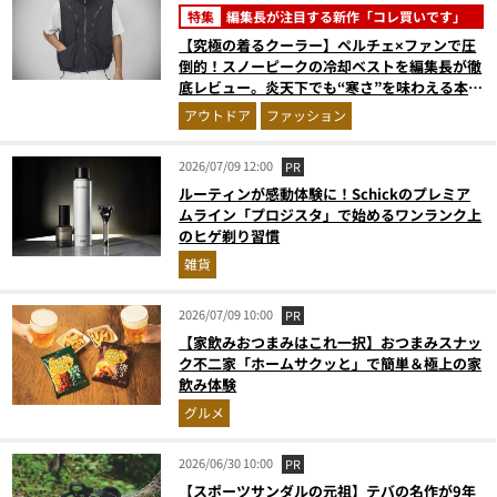
特集
編集長が注目する新作「コレ買いです」
【究極の着るクーラー】ペルチェ×ファンで圧
倒的！スノーピークの冷却ベストを編集長が徹
底レビュー。炎天下でも“寒さ”を味わえる本気
のギア『コレ買いです』Vol.172
アウトドア
ファッション
2026/07/09 12:00
PR
ルーティンが感動体験に！Schickのプレミア
ムライン「プロジスタ」で始めるワンランク上
のヒゲ剃り習慣
雑貨
2026/07/09 10:00
PR
【家飲みおつまみはこれ一択】おつまみスナッ
ク不二家「ホームサクッと」で簡単＆極上の家
飲み体験
グルメ
2026/06/30 10:00
PR
【スポーツサンダルの元祖】テバの名作が9年