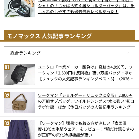
シャカの「じゃばら式４層ショルダーバッグ」は、出
し入れのしやすさも過去最高レベルだった！
モノマックス 人気記事ランキング
ユニクロ「本業メーカー顔負け」奇跡の4,990円、ワ
ークマン「2,500円は反則級」凄い万能バッグ…ほか
【リュックの人気記事ランキングベスト3】（2026年
6月版）
ワークマン「ショルダー⇔リュックに変形」2,900円
の万能サブバッグ、ワイルドシングス“水に強い”初コ
ラボ付録…ほか【休日バッグの人気記事ランキングベ
スト3】（2026年6月版）
【ワークマン】猛暑でも着る方が涼しい「表面温
度-10℃の氷撃ウェア」をレビュー！“腕だけ濡らすの
が正解”の気化冷却機能が凄い