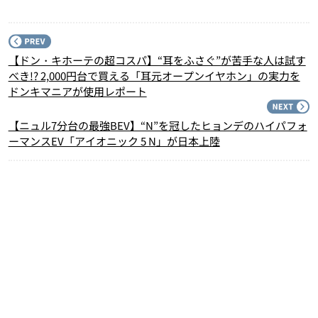
P
【ドン・キホーテの超コスパ】“耳をふさぐ”が苦手な人は試す
べき!? 2,000円台で買える「耳元オープンイヤホン」の実力を
ドンキマニアが使用レポート
N
【ニュル7分台の最強BEV】“N”を冠したヒョンデのハイパフォ
ーマンスEV「アイオニック 5 N」が日本上陸