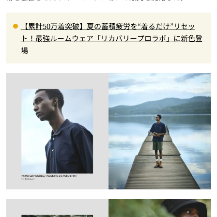
【累計50万着突破】夏の蓄積疲労を“着るだけ”リセッ
ト！最強ルームウェア「リカバリープロラボ」に新色登
場