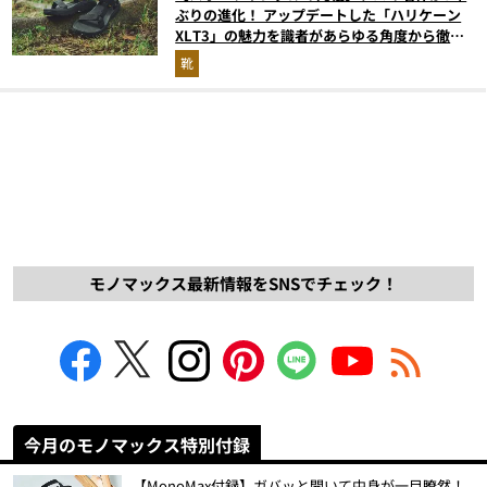
ぶりの進化！ アップデートした「ハリケーン
XLT3」の魅力を識者があらゆる角度から徹底
解説！
靴
モノマックス最新情報をSNSでチェック！
今月のモノマックス特別付録
【MonoMax付録】ガバッと開いて中身が一目瞭然！