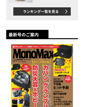
グス“水に強い”初コラボ付
録…ほか【休日バッグの人気
ランキング一覧を見る
記事ランキングベスト3】
（2026年6月版）
最新号のご案内