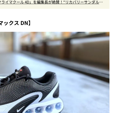
クライマクール 4D」を編集長が絶賛！“リカバリーサンダル級
』Vol.173
マックス DN】