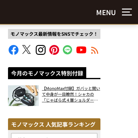
MENU
モノマックス最新情報をSNSでチェック！
今月のモノマックス特別付録
【MonoMax付録】ガバッと開い
て中身が一目瞭然！シャカの
「じゃばら式４層ショルダーバ
ッグ」は、出し入れのしやすさ
も過去最高レベルだった！
モノマックス 人気記事ランキング