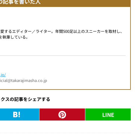
の記事を書いた人
を愛するエディター／ライター。年間500足以上のスニーカーを取材し、
事を執筆している。
jp/
l@takarajimasha.co.jp
ックスの記事をシェアする
LINE