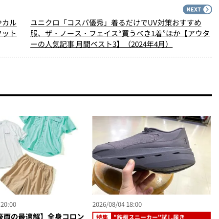
PREV
N
やカル
ユニクロ「コスパ優秀」着るだけでUV対策おすすめ
フット
服、ザ・ノース・フェイス“買うべき1着”ほか【アウタ
ーの人気記事 月間ベスト3】（2024年4月）
 20:00
2026/08/04 18:00
豪雨の最適解】全身コロン
特集
"鉄板スニーカー"試し履き