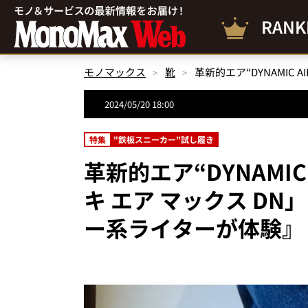
RANK
モノマックス
靴
2024/05/20 18:00
特集
"鉄板スニーカー"試し履き
革新的エア“DYNAMI
キ エア マックス D
ー系ライターが体験』