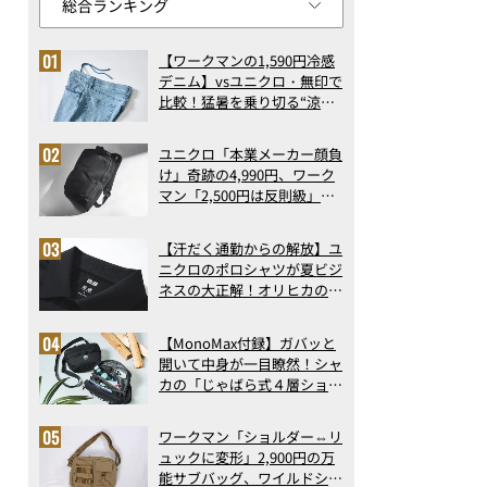
【ワークマンの1,590円冷感
デニム】vsユニクロ・無印で
比較！猛暑を乗り切る“涼感
ロングパンツ”3選を徹底解
剖。接触冷感から綿100%ま
ユニクロ「本業メーカー顔負
で決定版
け」奇跡の4,990円、ワーク
マン「2,500円は反則級」凄
い万能バッグ…ほか【リュッ
クの人気記事ランキングベス
【汗だく通勤からの解放】ユ
ト3】（2026年6月版）
ニクロのポロシャツが夏ビジ
ネスの大正解！オリヒカの透
け防止シャツも優秀。酷暑も
涼しい顔で働ける超快適ウエ
【MonoMax付録】ガバッと
アの実力
開いて中身が一目瞭然！シャ
カの「じゃばら式４層ショル
ダーバッグ」は、出し入れの
しやすさも過去最高レベルだ
ワークマン「ショルダー⇔リ
った！
ュックに変形」2,900円の万
能サブバッグ、ワイルドシン