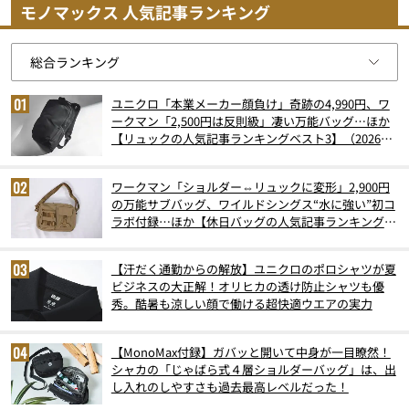
モノマックス 人気記事ランキング
ユニクロ「本業メーカー顔負け」奇跡の4,990円、ワ
ークマン「2,500円は反則級」凄い万能バッグ…ほか
【リュックの人気記事ランキングベスト3】（2026年
6月版）
ワークマン「ショルダー⇔リュックに変形」2,900円
の万能サブバッグ、ワイルドシングス“水に強い”初コ
ラボ付録…ほか【休日バッグの人気記事ランキングベ
スト3】（2026年6月版）
【汗だく通勤からの解放】ユニクロのポロシャツが夏
ビジネスの大正解！オリヒカの透け防止シャツも優
秀。酷暑も涼しい顔で働ける超快適ウエアの実力
【MonoMax付録】ガバッと開いて中身が一目瞭然！
シャカの「じゃばら式４層ショルダーバッグ」は、出
し入れのしやすさも過去最高レベルだった！