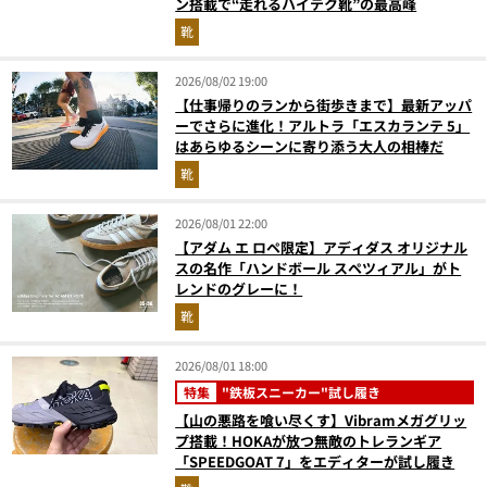
ン搭載で“走れるハイテク靴”の最高峰
靴
2026/08/02 19:00
【仕事帰りのランから街歩きまで】最新アッパ
ーでさらに進化！アルトラ「エスカランテ 5」
はあらゆるシーンに寄り添う大人の相棒だ
靴
2026/08/01 22:00
【アダム エ ロペ限定】アディダス オリジナル
スの名作「ハンドボール スペツィアル」がト
レンドのグレーに！
靴
2026/08/01 18:00
特集
"鉄板スニーカー"試し履き
【山の悪路を喰い尽くす】Vibramメガグリッ
プ搭載！HOKAが放つ無敵のトレランギア
「SPEEDGOAT 7」をエディターが試し履き