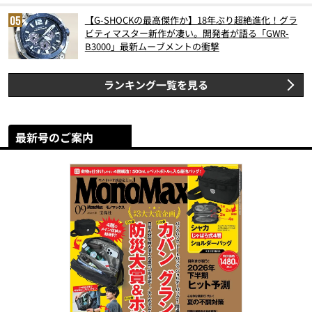
【G-SHOCKの最高傑作か】18年ぶり超絶進化！グラ
ビティマスター新作が凄い。開発者が語る「GWR-
B3000」最新ムーブメントの衝撃
ランキング一覧を見る
最新号のご案内