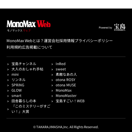
MonoMax Webとは？
運営会社
採用情報
プライバシーポリシー
利用規約
広告掲載について
宝島チャンネル
InRed
大人のおしゃれ手帖
sweet
mini
素敵なあの人
リンネル
otona ROSY
SPRiNG
otona MUSE
GLOW
MonoMax
smart
MonoMaster
田舎暮らしの本
宝島すごい！WEB
『このミステリーがすご
い！』大賞
© TAKARAJIMASHA,Inc. All Rights Reserved.