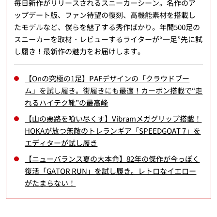
毎日新作がリリースされるスニーカーシーン。名作のア
ップデート版、ファン待望の復刻、高機能素材を搭載し
たモデルなど、僕らを魅了する秀作ばかり。年間500足の
スニーカーを取材・レビューするライターが“一足”先に試
し履き！最新作の魅力をお届けします。
【Onの究極の1足】PAFデザインの「クラウドブー
ム」を試し履き。街履きにも最適！カーボン搭載で“走
れるハイテク靴”の最高峰
【山の悪路を喰い尽くす】Vibramメガグリップ搭載！
HOKAが放つ無敵のトレランギア「SPEEDGOAT 7」を
エディターが試し履き
【ニューバランス夏の大本命】82年の傑作が今っぽく
復活「GATOR RUN」を試し履き。レトロなイエロー
がたまらない！