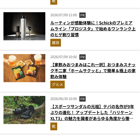
靴
2026/07/09 12:00
PR
ルーティンが感動体験に！Schickのプレミア
ムライン「プロジスタ」で始めるワンランク上
のヒゲ剃り習慣
雑貨
2026/07/09 10:00
PR
【家飲みおつまみはこれ一択】おつまみスナッ
ク不二家「ホームサクッと」で簡単＆極上の家
飲み体験
グルメ
2026/06/30 10:00
PR
【スポーツサンダルの元祖】テバの名作が9年
ぶりの進化！ アップデートした「ハリケーン
XLT3」の魅力を識者があらゆる角度から徹底
解説！
靴