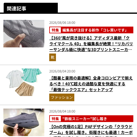
関連記事
2026/08/06 18:00
特集
編集長が注目する新作「コレ買いです」
【360°風が突き抜ける】アディダス最新「ク
ライマクール 4D」を編集長が絶賛！“リカバリ
ーサンダル級に快適”な3Dプリントスニーカー
『コレ買いです』Vol.173
靴
2026/08/04 20:00
【酷暑と豪雨の最適解】全身コロンビアで揃え
るべき！40℃超えの過酷な夏を快適にする
「最強テックウエア」セットアップ
ファッション
2026/08/04 18:00
特集
"鉄板スニーカー"試し履き
【Onの究極の1足】PAFデザインの「クラウド
ブーム」を試し履き。街履きにも最適！カーボ