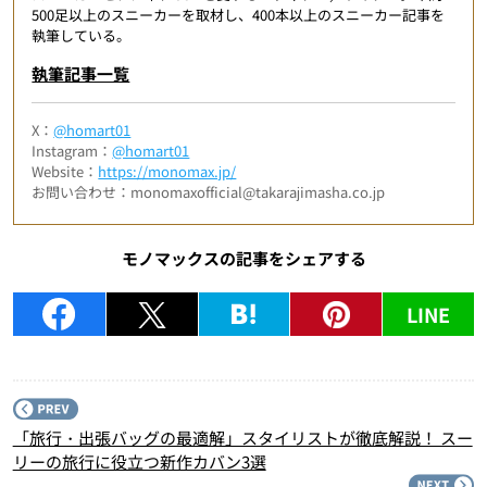
500足以上のスニーカーを取材し、400本以上のスニーカー記事を
執筆している。
執筆記事一覧
X：
@homart01
Instagram：
@homart01
Website：
https://monomax.jp/
お問い合わせ：monomaxofficial@takarajimasha.co.jp
モノマックスの記事をシェアする
LINE
P
「旅行・出張バッグの最適解」スタイリストが徹底解説！ スー
リーの旅行に役立つ新作カバン3選
N