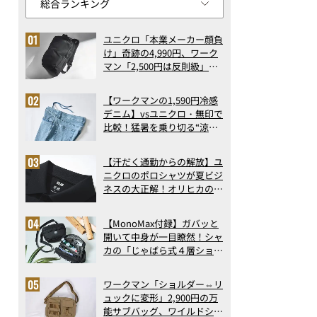
ユニクロ「本業メーカー顔負
け」奇跡の4,990円、ワーク
マン「2,500円は反則級」凄
い万能バッグ…ほか【リュッ
クの人気記事ランキングベス
【ワークマンの1,590円冷感
ト3】（2026年6月版）
デニム】vsユニクロ・無印で
比較！猛暑を乗り切る“涼感
ロングパンツ”3選を徹底解
剖。接触冷感から綿100%ま
【汗だく通勤からの解放】ユ
で決定版
ニクロのポロシャツが夏ビジ
ネスの大正解！オリヒカの透
け防止シャツも優秀。酷暑も
涼しい顔で働ける超快適ウエ
【MonoMax付録】ガバッと
アの実力
開いて中身が一目瞭然！シャ
カの「じゃばら式４層ショル
ダーバッグ」は、出し入れの
しやすさも過去最高レベルだ
ワークマン「ショルダー⇔リ
った！
ュックに変形」2,900円の万
能サブバッグ、ワイルドシン