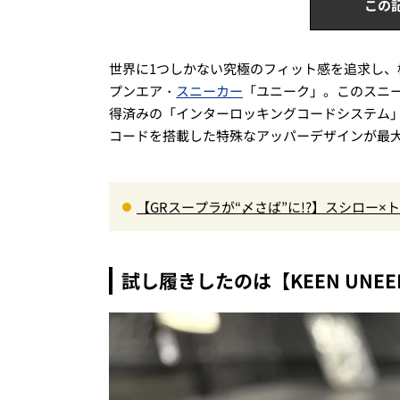
この
世界に1つしかない究極のフィット感を追求し、
プンエア・
スニーカー
「ユニーク」。このスニ
得済みの「インターロッキングコードシステム
コードを搭載した特殊なアッパーデザインが最
【GRスープラが“〆さば”に!?】スシロー
＆体験型演出に大人も子供も大興奮間違い
試し履きしたのは【KEEN UNEEK II 