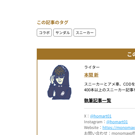
この記事のタグ
コラボ
サンダル
スニーカー
こ
ライター
本間 新
スニーカーとアメ車、COD
400本以上のスニーカー記
執筆記事一覧
X：
@homart01
Instagram：
@homart01
Website：
https://monomax.
お問い合わせ：monomaxofficia