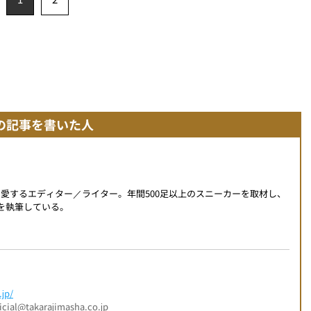
の記事を書いた人
を愛するエディター／ライター。年間500足以上のスニーカーを取材し、
事を執筆している。
jp/
l@takarajimasha.co.jp