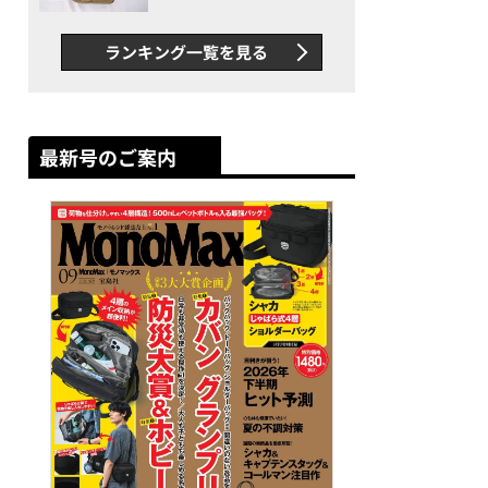
グス“水に強い”初コラボ付
録…ほか【休日バッグの人気
ランキング一覧を見る
記事ランキングベスト3】
（2026年6月版）
最新号のご案内