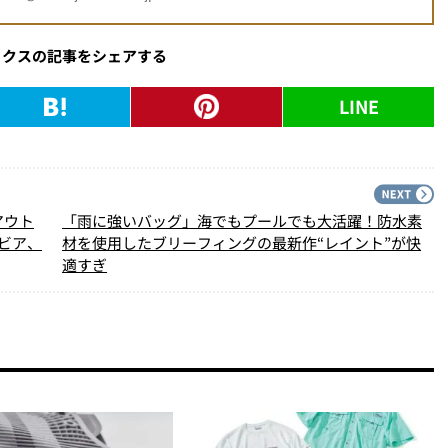
ックスの記事をシェアする
LINE
PREV
N
アウト
「雨に強いバッグ」海でもプールでも大活躍！防水素
ビア、
材を使用したブリーフィングの最新作“レイント”が快
適すぎ