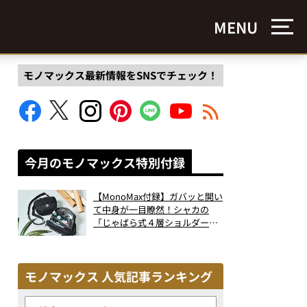
MENU
モノマックス最新情報をSNSでチェック！
今月のモノマックス特別付録
【MonoMax付録】ガバッと開い
て中身が一目瞭然！シャカの
「じゃばら式４層ショルダーバ
ッグ」は、出し入れのしやすさ
も過去最高レベルだった！
モノマックス 人気記事ランキング