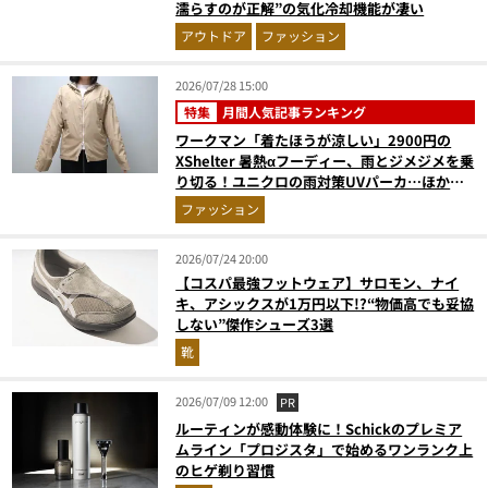
濡らすのが正解”の気化冷却機能が凄い
アウトドア
ファッション
2026/07/28 15:00
特集
月間人気記事ランキング
ワークマン「着たほうが涼しい」2900円の
XShelter 暑熱αフーディー、雨とジメジメを乗
り切る！ユニクロの雨対策UVパーカ…ほか
【アウターの人気記事ランキングベスト3】
ファッション
（2026年6月版）
2026/07/24 20:00
【コスパ最強フットウェア】サロモン、ナイ
キ、アシックスが1万円以下!?“物価高でも妥協
しない”傑作シューズ3選
靴
2026/07/09 12:00
PR
ルーティンが感動体験に！Schickのプレミア
ムライン「プロジスタ」で始めるワンランク上
のヒゲ剃り習慣