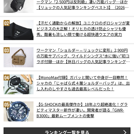
ークマン「2,500円は反則級」凄い万能バッグ…ほか
【リュックの人気記事ランキングベスト3】（2026年
6月版）
【汗だく通勤からの解放】ユニクロのポロシャツが夏
ビジネスの大正解！オリヒカの透け防止シャツも優
秀。酷暑も涼しい顔で働ける超快適ウエアの実力
ワークマン「ショルダー⇔リュックに変形」2,900円
の万能サブバッグ、ワイルドシングス“水に強い”初コ
ラボ付録…ほか【休日バッグの人気記事ランキングベ
スト3】（2026年6月版）
【MonoMax付録】ガバッと開いて中身が一目瞭然！
シャカの「じゃばら式４層ショルダーバッグ」は、出
し入れのしやすさも過去最高レベルだった！
【G-SHOCKの最高傑作か】18年ぶり超絶進化！グラ
ビティマスター新作が凄い。開発者が語る「GWR-
B3000」最新ムーブメントの衝撃
ランキング一覧を見る