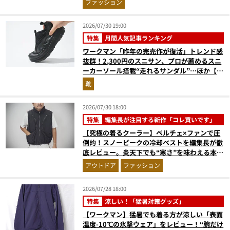
ファッション
2026/07/30 19:00
特集
月間人気記事ランキング
ワークマン「昨年の完売作が復活」トレンド感
抜群！2,300円のスニサン、プロが薦めるスニ
ーカーソール搭載“走れるサンダル”…ほか【夏
シューズの人気記事ランキングベスト3】
靴
（2026年6月版）
2026/07/30 18:00
特集
編集長が注目する新作「コレ買いです」
【究極の着るクーラー】ペルチェ×ファンで圧
倒的！スノーピークの冷却ベストを編集長が徹
底レビュー。炎天下でも“寒さ”を味わえる本気
のギア『コレ買いです』Vol.172
アウトドア
ファッション
2026/07/28 18:00
特集
涼しい！「猛暑対策グッズ」
【ワークマン】猛暑でも着る方が涼しい「表面
温度-10℃の氷撃ウェア」をレビュー！“腕だけ