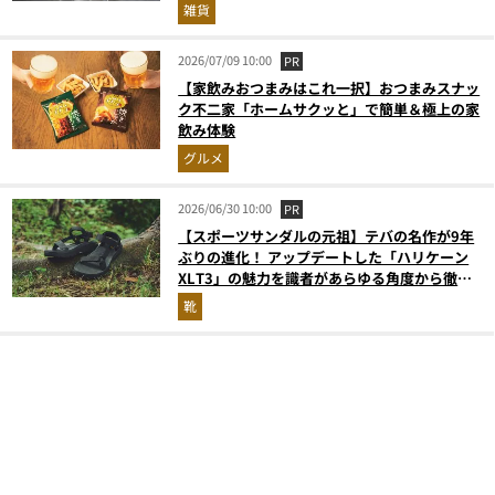
雑貨
2026/07/09 10:00
PR
【家飲みおつまみはこれ一択】おつまみスナッ
ク不二家「ホームサクッと」で簡単＆極上の家
飲み体験
グルメ
2026/06/30 10:00
PR
【スポーツサンダルの元祖】テバの名作が9年
ぶりの進化！ アップデートした「ハリケーン
XLT3」の魅力を識者があらゆる角度から徹底
解説！
靴