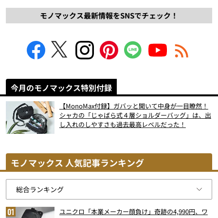
モノマックス最新情報をSNSでチェック！
今月のモノマックス特別付録
【MonoMax付録】ガバッと開いて中身が一目瞭然！
シャカの「じゃばら式４層ショルダーバッグ」は、出
し入れのしやすさも過去最高レベルだった！
モノマックス 人気記事ランキング
ユニクロ「本業メーカー顔負け」奇跡の4,990円、ワ