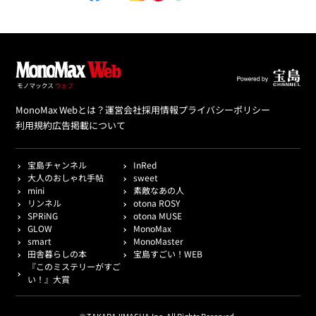
MonoMax Webとは？
運営会社
採用情報
プライバシーポリシー
利用規約
広告掲載について
宝島チャンネル
InRed
大人のおしゃれ手帖
sweet
mini
素敵なあの人
リンネル
otona ROSY
SPRiNG
otona MUSE
GLOW
MonoMax
smart
MonoMaster
田舎暮らしの本
宝島すごい！WEB
『このミステリーがすご
い！』大賞
© TAKARAJIMASHA,Inc. All Rights Reserved.