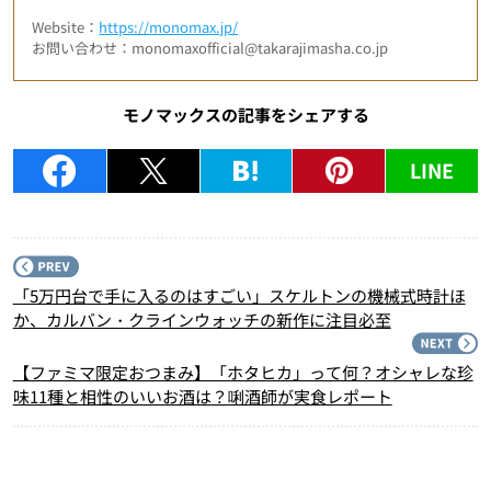
Website：
https://monomax.jp/
お問い合わせ：monomaxofficial@takarajimasha.co.jp
モノマックスの記事をシェアする
LINE
P
「5万円台で手に入るのはすごい」スケルトンの機械式時計ほ
か、カルバン・クラインウォッチの新作に注目必至
N
【ファミマ限定おつまみ】「ホタヒカ」って何？オシャレな珍
味11種と相性のいいお酒は？唎酒師が実食レポート