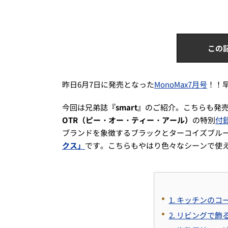
この
昨日6月7日に発売となった
MonoMax7月号
！！
今回は兄弟誌
『smart』
のご紹介。こちらも発
OTR（ピー・オー・ティー・アール）
の特別
付
ブランドを象徴するブラックとターコイズブル
クス」
です。こちらもやはり色々なシーンで使
1. キッチンの
2. リビングで