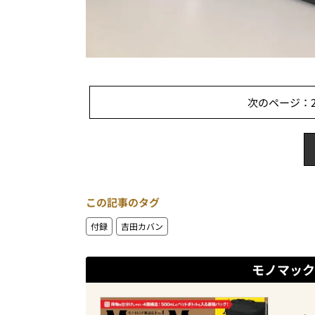
次のページ：2
この記事のタグ
付録
吉田カバン
モノマック