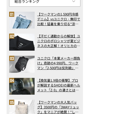
【ワークマンの1,590円冷感
デニム】vsユニクロ・無印で
比較！猛暑を乗り切る“涼感
ロングパンツ”3選を徹底解
剖。接触冷感から綿100%ま
【汗だく通勤からの解放】ユ
で決定版
ニクロのポロシャツが夏ビジ
ネスの大正解！オリヒカの透
け防止シャツも優秀。酷暑も
涼しい顔で働ける超快適ウエ
ユニクロ「本業メーカー顔負
アの実力
け」奇跡の4,990円、ワーク
マン「2,500円は反則級」凄
い万能バッグ…ほか【リュッ
クの人気記事ランキングベス
【換気量1.9倍の衝撃】プロ
ト3】（2026年6月版）
が解説するSHOEIの最新ヘル
メット「Z-9」の凄さとは？
浮き上がり13%減で高速ライ
ドも超快適な傑作フルフェイ
【ワークマンの大人気バッ
ス
グ】3500円の「3WAYリュッ
ク」をマニアが絶賛！“しご