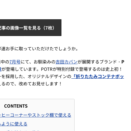
記事の画像一覧を見る（7枚）
早速お手に取っていただけたでしょうか。
売中の
7月号
にて、お馴染みの
吉田カバン
が展開するブランド・
P
録
が登場しています。POTRが特別付録で登場するのは史上初！
ーを採用した、オリジナルデザインの
「折りたたみコンテナボッ
えるので、改めてお見せします！
CONTENTS
コーヒーコーナーやストック棚で使える
飾るように使える