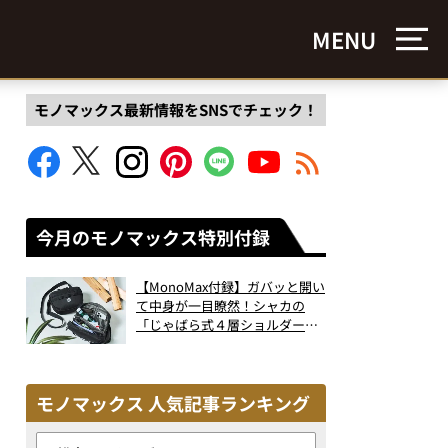
MENU
モノマックス最新情報をSNSでチェック！
今月のモノマックス特別付録
【MonoMax付録】ガバッと開い
て中身が一目瞭然！シャカの
「じゃばら式４層ショルダーバ
ッグ」は、出し入れのしやすさ
も過去最高レベルだった！
モノマックス 人気記事ランキング