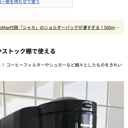
て統一感を持たせて使う
oMax付録「シャカ」のショルダーバッグが凄すぎる！500mL
やストック棚で使える
！ コーヒーフィルターやシュガーなど細々としたものをきれい