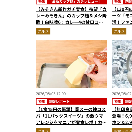
特集
「最新カップ麺」ガチレビュー！
特集
体験
【みそきん新作ガチ実食】待望「カ
【130
レーみそきん」のカップ麺＆メシ降
ーツ「モ
臨！白味噌6：カレー4の甘口コク
活！ファ
旨スープ＆ゴロッと大ぶりポテトに
る絶品ケ
グルメ
グルメ
歓喜
高にウマ
2026/08/03 12:00
2026/08/02
特集
体験レポート
特集
体験
【1食45円の衝撃】業スーの神コス
【無印良
パ「1Lパックスイーツ」の激ウマ
登場！6,
アレンジをマニアが実食レポ！カス
ホン＆2,
タードプリン、杏仁豆腐…夏休みの
スキなし
グルメ
家電・デ