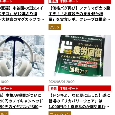
レポート
特集
体験レポート
円の至福】永谷園の伝説スイ
【価格バグ再び】ファミマが太っ腹
コモコ」が12年ぶり復
すぎ！「お値段そのまま45%増
ン大歓喜のマグカップで作
量」を実食レポ。クレープは推定
ーキを食べたらやっぱり最
59%増の衝撃的な大盤振る舞い
グルメ
かった
 18:00
2026/08/01 20:00
レポート
特集
体験レポート
品】本格AV機器がついに
【ドンキよ、なぜ夏に出した】遂に
990円のノイキャンヘッド
登場の「リカバリーウェア」は
990円のイヤホンが360度
1,000円台！真夏なのが悔やまれる
の本気作だった
ほどハンパない“血行促進力”を自
ジモノ
ファッション