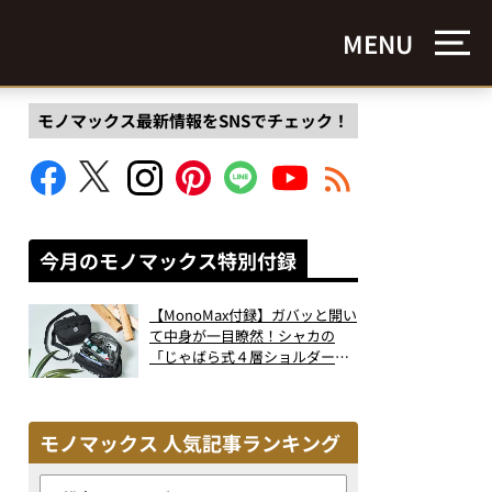
MENU
モノマックス最新情報をSNSでチェック！
今月のモノマックス特別付録
【MonoMax付録】ガバッと開い
て中身が一目瞭然！シャカの
「じゃばら式４層ショルダーバ
ッグ」は、出し入れのしやすさ
も過去最高レベルだった！
モノマックス 人気記事ランキング