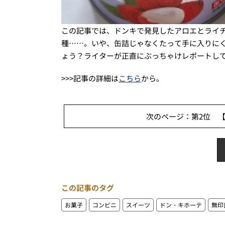
この記事では、ドンキで発見したアロエとライ
種……。いや、缶詰じゃなくたって手に入りに
ょう？ライターが正直にぶっちゃけレポートし
>>>記事の詳細は
こちら
から。
次のページ：第2位 【
この記事のタグ
お菓子
コンビニ
スイーツ
ドン・キホーテ
無印