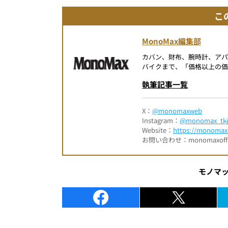
こ
MonoMax編集部
カバン、財布、腕時計、ア
バイクまで、「価格以上の価
執筆記事一覧
X：
@monomaxweb
Instagram：
@monomax_tkj
Website：
https://monomax.
お問い合わせ：monomaxofficia
モノマ