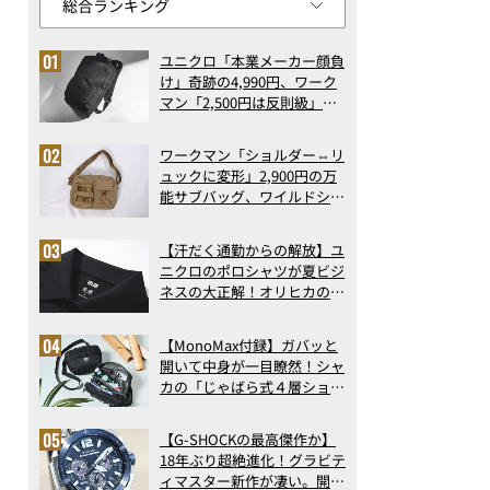
ユニクロ「本業メーカー顔負
け」奇跡の4,990円、ワーク
マン「2,500円は反則級」凄
い万能バッグ…ほか【リュッ
クの人気記事ランキングベス
ワークマン「ショルダー⇔リ
ト3】（2026年6月版）
ュックに変形」2,900円の万
能サブバッグ、ワイルドシン
グス“水に強い”初コラボ付
録…ほか【休日バッグの人気
【汗だく通勤からの解放】ユ
記事ランキングベスト3】
ニクロのポロシャツが夏ビジ
（2026年6月版）
ネスの大正解！オリヒカの透
け防止シャツも優秀。酷暑も
涼しい顔で働ける超快適ウエ
【MonoMax付録】ガバッと
アの実力
開いて中身が一目瞭然！シャ
カの「じゃばら式４層ショル
ダーバッグ」は、出し入れの
しやすさも過去最高レベルだ
【G-SHOCKの最高傑作か】
った！
18年ぶり超絶進化！グラビテ
ィマスター新作が凄い。開発