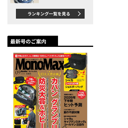
者が語る「GWR-B3000」最
新ムーブメントの衝撃
ランキング一覧を見る
最新号のご案内