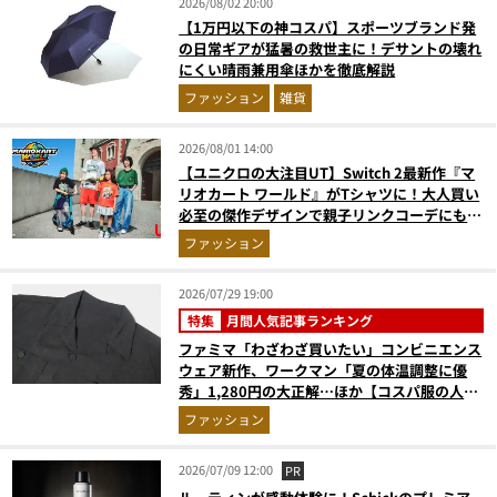
2026/08/02 20:00
【1万円以下の神コスパ】スポーツブランド発
の日常ギアが猛暑の救世主に！デサントの壊れ
にくい晴雨兼用傘ほかを徹底解説
ファッション
雑貨
2026/08/01 14:00
【ユニクロの大注目UT】Switch 2最新作『マ
リオカート ワールド』がTシャツに！大人買い
必至の傑作デザインで親子リンクコーデにも最
適
ファッション
2026/07/29 19:00
特集
月間人気記事ランキング
ファミマ「わざわざ買いたい」コンビニエンス
ウェア新作、ワークマン「夏の体温調整に優
秀」1,280円の大正解…ほか【コスパ服の人気
記事ランキングベスト3】（2026年6月版）
ファッション
2026/07/09 12:00
PR