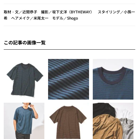
取材・文／近間恭子 撮影／坂下丈洋（BYTHEWAY） スタイリング／小孫一
希 ヘアメイク／米尾太一 モデル／Shogo
この記事の画像一覧