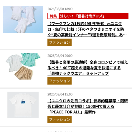
2026/08/08 18:00
特集
涼しい！「猛暑対策グッズ」
【ワークマンの1枚約495円神作】vsユニク
ロ・無印で比較！汗のベタつき＆ニオイを防
ぐ“夏の高機能インナー”3選を徹底解剖。あな
たに最適な1着は？
ファッション
2026/08/04 20:00
【酷暑と豪雨の最適解】全身コロンビアで揃え
るべき！40℃超えの過酷な夏を快適にする
「最強テックウエア」セットアップ
ファッション
2026/08/04 15:00
【ユニクロの注目コラボ】世界的建築家・隈研
吾と藤本壮介が参戦！1500円で買える
「PEACE FOR ALL」最新作
ファッション