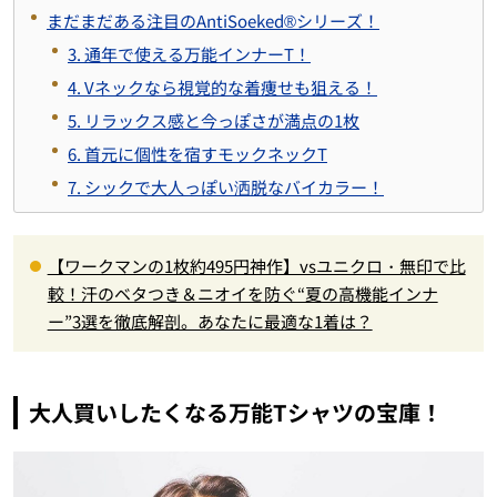
まだまだある注目のAntiSoeked®シリーズ！
3. 通年で使える万能インナーT！
4. Vネックなら視覚的な着痩せも狙える！
5. リラックス感と今っぽさが満点の1枚
6. 首元に個性を宿すモックネックT
7. シックで大人っぽい洒脱なバイカラー！
【ワークマンの1枚約495円神作】vsユニクロ・無印で比
較！汗のベタつき＆ニオイを防ぐ“夏の高機能インナ
ー”3選を徹底解剖。あなたに最適な1着は？
大人買いしたくなる万能Tシャツの宝庫！