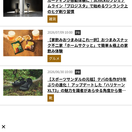
ルーティンが感動体験に！Schickのプレミア
ムライン「プロジスタ」で始めるワンランク上
のヒゲ剃り習慣
雑貨
2026/07/09 10:00
PR
【家飲みおつまみはこれ一択】おつまみスナッ
ク不二家「ホームサクッと」で簡単＆極上の家
飲み体験
グルメ
2026/06/30 10:00
PR
【スポーツサンダルの元祖】テバの名作が9年
ぶりの進化！ アップデートした「ハリケーン
XLT3」の魅力を識者があらゆる角度から徹底
解説！
靴