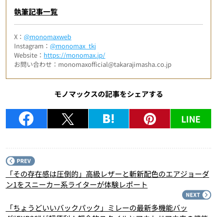
執筆記事一覧
X：
@monomaxweb
Instagram：
@monomax_tkj
Website：
https://monomax.jp/
お問い合わせ：monomaxofficial@takarajimasha.co.jp
モノマックスの記事をシェアする
LINE
P
「その存在感は圧倒的」高級レザーと斬新配色のエアジョーダ
ン1をスニーカー系ライターが体験レポート
N
「ちょうどいいバックパック」ミレーの最新多機能バッ