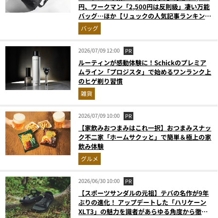
円、ワークマン「2,500円は反則級」凄い万能
バッグ…ほか【リュックの人気記事ランキング
ベスト3】（2026年6月版）
バッグ
2026/07/09 12:00
PR
ルーティンが感動体験に！Schickのプレミア
ムライン「プロジスタ」で始めるワンランク上
のヒゲ剃り習慣
雑貨
2026/07/09 10:00
PR
【家飲みおつまみはこれ一択】おつまみスナッ
ク不二家「ホームサクッと」で簡単＆極上の家
飲み体験
グルメ
2026/06/30 10:00
PR
【スポーツサンダルの元祖】テバの名作が9年
ぶりの進化！ アップデートした「ハリケーン
XLT3」の魅力を識者があらゆる角度から徹底