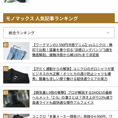
モノマックス 人気記事ランキング
【ワークマンの1,590円冷感デニム】vsユニクロ・無
印で比較！猛暑を乗り切る“涼感ロングパンツ”3選を
徹底解剖。接触冷感から綿100%まで決定版
【汗だく通勤からの解放】ユニクロのポロシャツが夏
ビジネスの大正解！オリヒカの透け防止シャツも優
秀。酷暑も涼しい顔で働ける超快適ウエアの実力
【換気量1.9倍の衝撃】プロが解説するSHOEIの最新
ヘルメット「Z-9」の凄さとは？浮き上がり13%減で
高速ライドも超快適な傑作フルフェイス
ユニクロ「本業メーカー顔負け」奇跡の4,990円、ワ