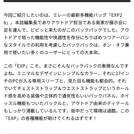
今回ご紹介したいのは、ミレーの最新多機能バッグ「EXP2
6」。本誌編集長でありアウトドア担当である奥家が展示会に
足を運んで、ビビッと来たのがこのバックパックでした。アウ
トドアで培った機能性や快適性を存分にちりばめつつアーバン
なスタイルでの利用を考慮したバックパックは、オン・オフ兼
用で使いたい多くのユーザーにとっての大本命。
この「EXP」こそ、まさにそんなバックパックの象徴なんです
よね。ミニマルなデザインにシンプルなカラー、それに17イン
チのPCが入る専用スリーブと、見た目も機能も都会的。それ
でいてチェストストラップ＆ウエストストラップというホール
ド感を高める装備や立体的で通気性もいいバックパネル、ホイ
ッスル機能もついたバックルと、アウトドア由来のディテール
もしっかり満載しているんです。街中だって環境は過酷。この
「EXP」の各種機能が助けてくれるはずです！