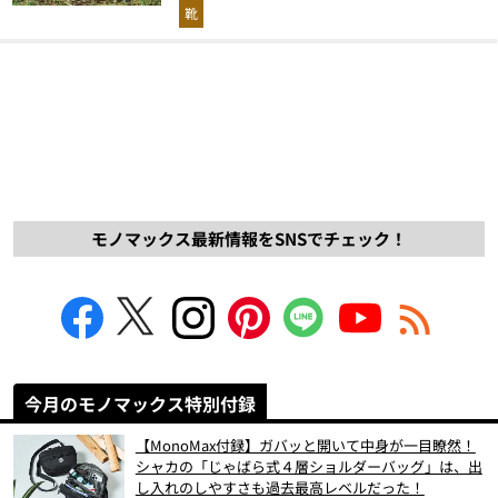
解説！
靴
モノマックス最新情報をSNSでチェック！
今月のモノマックス特別付録
【MonoMax付録】ガバッと開いて中身が一目瞭然！
シャカの「じゃばら式４層ショルダーバッグ」は、出
し入れのしやすさも過去最高レベルだった！