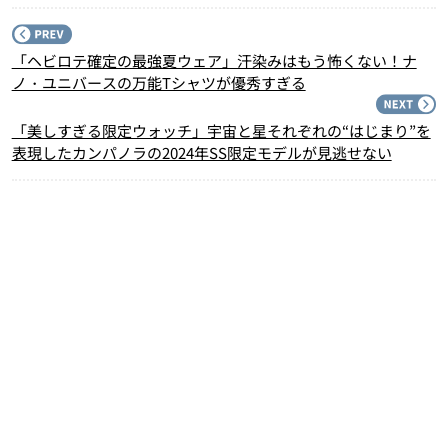
P
「ヘビロテ確定の最強夏ウェア」汗染みはもう怖くない！ナ
ノ・ユニバースの万能Tシャツが優秀すぎる
N
「美しすぎる限定ウォッチ」宇宙と星それぞれの“はじまり”を
表現したカンパノラの2024年SS限定モデルが見逃せない