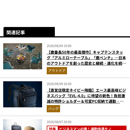
関連記事
2026/08/09 19:00
【鹿番長50年の最高傑作】キャプテンスタッ
グ「アルミローテーブル」「鹿ベンチ」…日本
のアウトドアを創った歴史と継続・進化を続け
る定番神ギア11選
アウトドア
2026/08/09 16:00
【直営店限定ネイビー降臨】エース最高峰ビジ
ネスバッグ「EVL-4.0」に待望の新色！負担激
減の特許ショルダー＆可変PC収納で通勤・出
張が無敵に
バッグ
2026/08/07 20:00
特集
ビジネスマン必携！通勤快適モノ