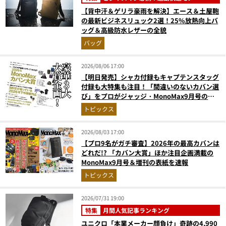
【背中汗＆ゲリラ豪雨を解決】エース＆土屋鞄
の最新ビジネスリュック2選！25%放熱向上バ
ッグ＆高級防水レザーの全貌
バッグ
2026/08/06 17:00
【明日発売】シャカ付録もキャプテンスタッグ
付録も大特集も注目！「間違いのないカバン選
び」をプロがジャッジ・MonoMax9月号の目
次を公開
トピックス
2026/08/03 17:00
【プロ9名がガチ審査】2026年の最高カバンは
どれだ!? 「カバン大賞」ほか注目企画満載の
MonoMax9月号＆増刊の表紙を速報
トピックス
2026/07/31 19:00
特集
月間人気記事ランキング
ユニクロ「本業メーカー顔負け」奇跡の4,990