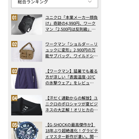
ユニクロ「本業メーカー顔負
け」奇跡の4,990円、ワーク
マン「2,500円は反則級」凄
い万能バッグ…ほか【リュッ
クの人気記事ランキングベス
ワークマン「ショルダー⇔リ
ト3】（2026年6月版）
ュックに変形」2,900円の万
能サブバッグ、ワイルドシン
グス“水に強い”初コラボ付
録…ほか【休日バッグの人気
【ワークマン】猛暑でも着る
記事ランキングベスト3】
方が涼しい「表面温度-10℃
（2026年6月版）
の氷撃ウェア」をレビュ
ー！“腕だけ濡らすのが正
解”の気化冷却機能が凄い
【汗だく通勤からの解放】ユ
ニクロのポロシャツが夏ビジ
ネスの大正解！オリヒカの透
け防止シャツも優秀。酷暑も
涼しい顔で働ける超快適ウエ
【G-SHOCKの最高傑作か】
アの実力
18年ぶり超絶進化！グラビテ
ィマスター新作が凄い。開発