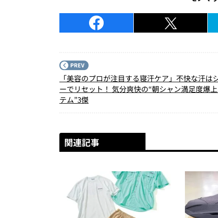
「美容のプロが注目する寝汗ケア」不快な汗は
ーでリセット！ 気分爽快の“朝シャン満足度爆
テム”3傑
関連記事