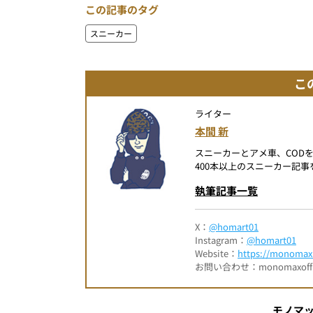
この記事のタグ
スニーカー
こ
ライター
本間 新
スニーカーとアメ車、COD
400本以上のスニーカー記
執筆記事一覧
X：
@homart01
Instagram：
@homart01
Website：
https://monomax.
お問い合わせ：monomaxofficia
モノマ