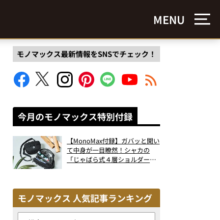
MENU
モノマックス最新情報をSNSでチェック！
今月のモノマックス特別付録
【MonoMax付録】ガバッと開い
て中身が一目瞭然！シャカの
「じゃばら式４層ショルダーバ
ッグ」は、出し入れのしやすさ
も過去最高レベルだった！
モノマックス 人気記事ランキング