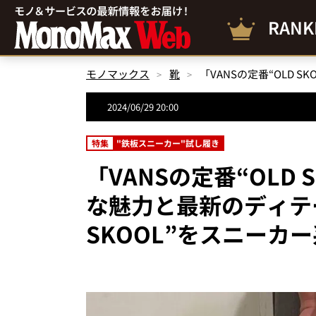
RANK
モノマックス
靴
2024/06/29 20:00
特集
"鉄板スニーカー"試し履き
「VANSの定番“OLD
な魅力と最新のディテ
SKOOL”をスニーカ