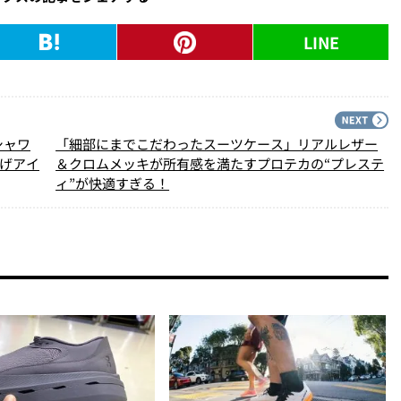
LINE
PREV
N
シャワ
「細部にまでこだわったスーツケース」リアルレザー
上げアイ
＆クロムメッキが所有感を満たすプロテカの“プレステ
ィ”が快適すぎる！