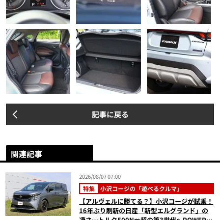
記事に戻る
関連記事
2026/08/07 07:00
特集
小沢コージの「遊べるクルマ」
【アルヴェルに勝てる？】小沢コージが試乗！
16年ぶり刷新の日産「新型エルグランド」の
凄さ…トルク500Nm超の第3世代e-POWER＆