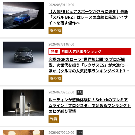
2026/08/01 10:00
【人気FRピュアスポーツがさらに進化】最新
「スバル BRZ」はレースの血統と先進アイサ
イトを宿す傑作へ
乗り物
2026/07/31 07:00
特集
月間人気記事ランキング
究極のGRカローラ“世界初公開”をプロが解
説、次世代を担う「レクサスES」が大進化…
ほか【クルマの人気記事ランキングベスト3】
（2026年6月版）
乗り物
2026/07/09 12:00
PR
ルーティンが感動体験に！Schickのプレミア
ムライン「プロジスタ」で始めるワンランク上
のヒゲ剃り習慣
雑貨
2026/07/09 10:00
PR