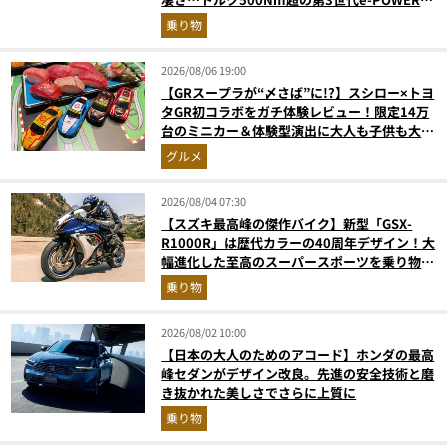
和の格調高きデザインを徹底チェック
乗り物
2026/08/06 19:00
【GRスープラが“〆さば”に!?】スシロー×トヨ
タGR初コラボをガチ体験レビュー！限定14万
台のミニカー＆体験型演出に大人も子供も大興
奮間違いなし
グルメ
2026/08/04 07:30
【スズキ最高峰の傑作バイク】新型「GSX-
R1000R」は歴代カラーの40周年デザイン！大
幅進化した至高のスーパースポーツを乗り物ラ
イターが解説
乗り物
2026/08/02 10:00
【日本の大人のためのアコード】ホンダの最高
峰セダンがデザイン改良。先進の安全技術と磨
き抜かれた美しさでさらに上質に
乗り物