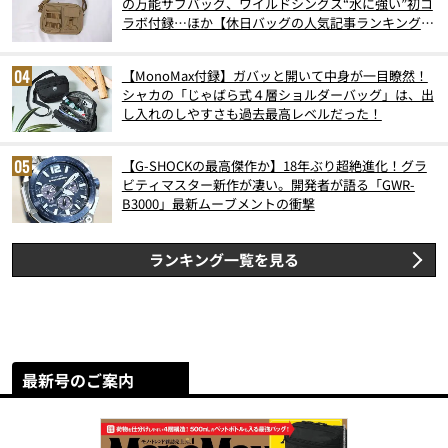
の万能サブバッグ、ワイルドシングス“水に強い”初コ
ラボ付録…ほか【休日バッグの人気記事ランキングベ
スト3】（2026年6月版）
【MonoMax付録】ガバッと開いて中身が一目瞭然！
シャカの「じゃばら式４層ショルダーバッグ」は、出
し入れのしやすさも過去最高レベルだった！
【G-SHOCKの最高傑作か】18年ぶり超絶進化！グラ
ビティマスター新作が凄い。開発者が語る「GWR-
B3000」最新ムーブメントの衝撃
ランキング一覧を見る
最新号のご案内