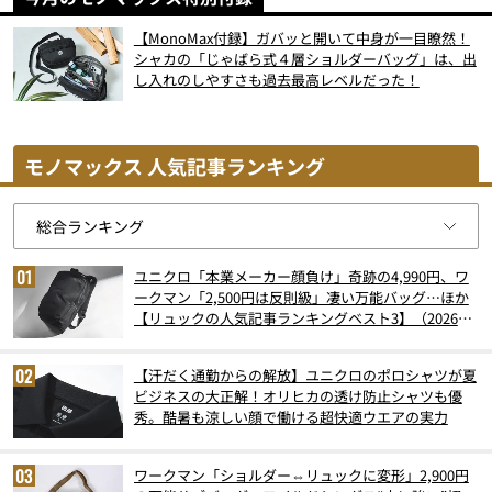
【MonoMax付録】ガバッと開いて中身が一目瞭然！
シャカの「じゃばら式４層ショルダーバッグ」は、出
し入れのしやすさも過去最高レベルだった！
モノマックス 人気記事ランキング
ユニクロ「本業メーカー顔負け」奇跡の4,990円、ワ
ークマン「2,500円は反則級」凄い万能バッグ…ほか
【リュックの人気記事ランキングベスト3】（2026年
6月版）
【汗だく通勤からの解放】ユニクロのポロシャツが夏
ビジネスの大正解！オリヒカの透け防止シャツも優
秀。酷暑も涼しい顔で働ける超快適ウエアの実力
ワークマン「ショルダー⇔リュックに変形」2,900円