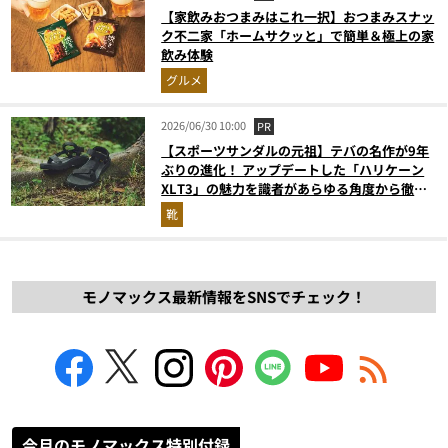
【家飲みおつまみはこれ一択】おつまみスナッ
ク不二家「ホームサクッと」で簡単＆極上の家
飲み体験
グルメ
2026/06/30 10:00
PR
【スポーツサンダルの元祖】テバの名作が9年
ぶりの進化！ アップデートした「ハリケーン
XLT3」の魅力を識者があらゆる角度から徹底
解説！
靴
モノマックス最新情報をSNSでチェック！
今月のモノマックス特別付録