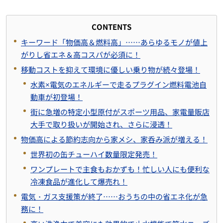
CONTENTS
キーワード「物価高＆燃料高」……あらゆるモノが値上
がりし省エネ＆高コスパが必須に！
移動コストを抑えて環境に優しい乗り物が続々登場！
水素×電気のエネルギーで走るプラグイン燃料電池自
動車が初登場！
街に急増の特定小型原付がスポーツ用品、家電量販店
大手で取り扱いが開始され、さらに浸透！
物価高による節約志向から家メシ、家呑み派が増える！
世界初の缶チューハイ数量限定発売！
ワンプレートで主食もおかずも！忙しい人にも便利な
冷凍食品が進化して爆売れ！
電気・ガス支援策が終了……おうちの中の省エネ化が急
務に！