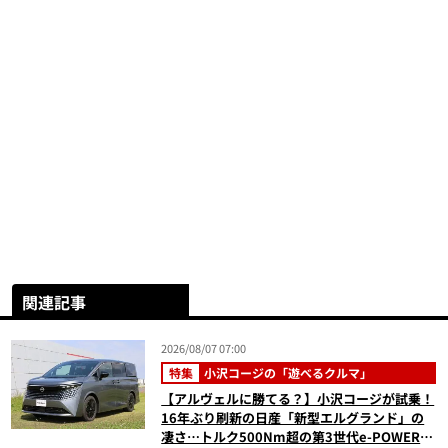
関連記事
2026/08/07 07:00
特集
小沢コージの「遊べるクルマ」
【アルヴェルに勝てる？】小沢コージが試乗！
16年ぶり刷新の日産「新型エルグランド」の
凄さ…トルク500Nm超の第3世代e-POWER＆