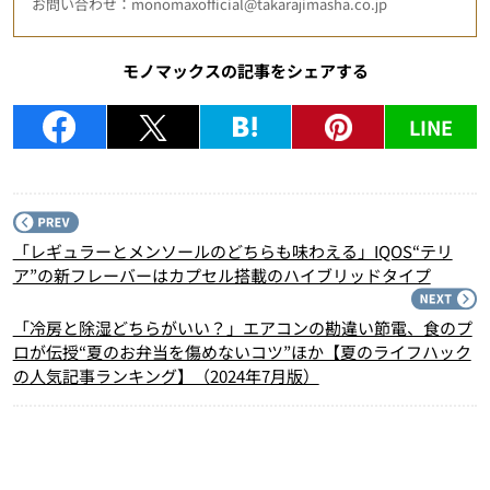
お問い合わせ：monomaxofficial@takarajimasha.co.jp
モノマックスの記事をシェアする
LINE
P
「レギュラーとメンソールのどちらも味わえる」IQOS“テリ
ア”の新フレーバーはカプセル搭載のハイブリッドタイプ
N
「冷房と除湿どちらがいい？」エアコンの勘違い節電、食のプ
ロが伝授“夏のお弁当を傷めないコツ”ほか【夏のライフハック
の人気記事ランキング】（2024年7月版）