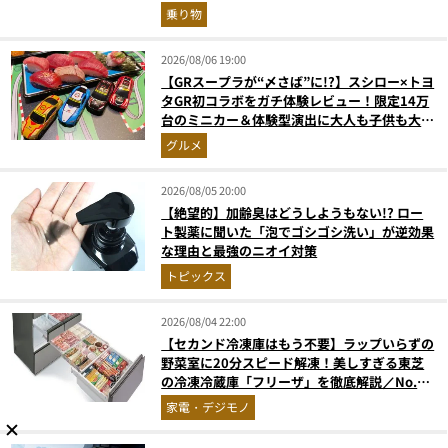
和の格調高きデザインを徹底チェック
乗り物
2026/08/06 19:00
【GRスープラが“〆さば”に!?】スシロー×トヨ
タGR初コラボをガチ体験レビュー！限定14万
台のミニカー＆体験型演出に大人も子供も大興
奮間違いなし
グルメ
2026/08/05 20:00
【絶望的】加齢臭はどうしようもない!? ロー
ト製薬に聞いた「泡でゴシゴシ洗い」が逆効果
な理由と最強のニオイ対策
トピックス
2026/08/04 22:00
【セカンド冷凍庫はもう不要】ラップいらずの
野菜室に20分スピード解凍！美しすぎる東芝
の冷凍冷蔵庫「フリーザ」を徹底解説／No.1
モノ雑誌編集長が選ぶ『センスがいい家電』
家電・デジモノ
Vol.10