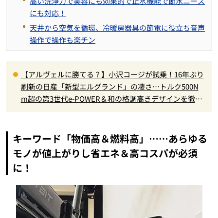
高い洗浄力で美容にも効果的で止水機能で節水ニーズ
にも対応！
天井から空気を循環、冷暖房器具の節電に役立ち音声
操作で操作も楽チン
【アルヴェルに勝てる？】小沢コージが試乗！16年ぶり
刷新の日産「新型エルグランド」の凄さ…トルク500N
m超の第3世代e-POWER＆和の格調高きデザインを徹底
チェック
キーワード「物価高＆燃料高」……あらゆる
モノが値上がりし省エネ＆高コスパが必須
に！